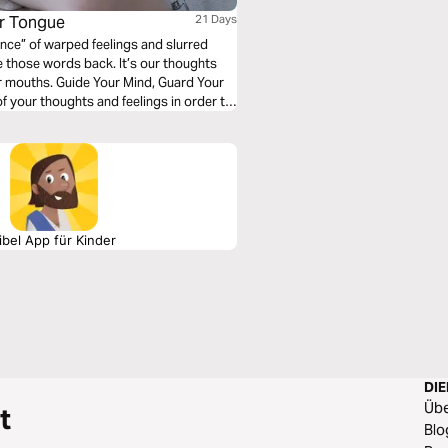
ur Tongue
21 Days
ence” of warped feelings and slurred
 those words back. It’s our thoughts
d, Guard Your
f your thoughts and feelings in order to
ibel App für Kinder
DI
Üb
t
Blo