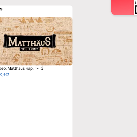
os
deo: Matthäus Kap. 1-13
roject