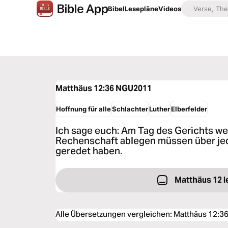
Bibel
Lesepläne
Videos
Matthäus 12:36
NGU2011
Hoffnung für alle
Schlachter
Luther
Elberfelder
Ich sage euch: Am Tag des Gerichts w
Rechenschaft ablegen müssen über jed
geredet haben.
Matthäus 12 l
Alle Übersetzungen vergleichen
:
Matthäus 12:3