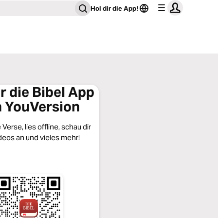
Hol dir die App!
ir die Bibel App
 YouVersion
Verse, lies offline, schau dir
deos an und vieles mehr!