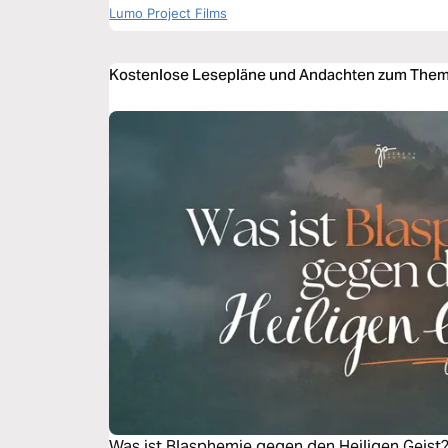
Lumo Project Films
Kostenlose Lesepläne und Andachten zum Them
Was ist Blasphemie gegen den Heiligen Geist