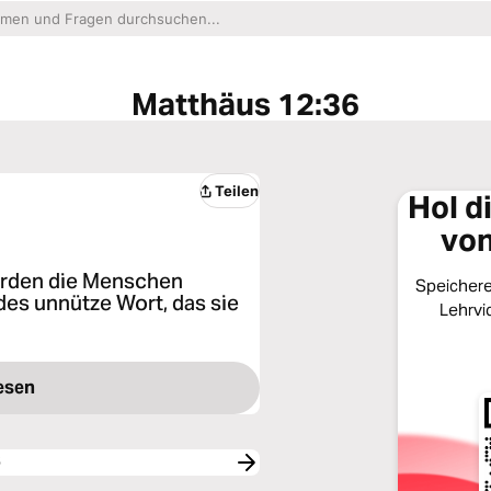
Matthäus 12:36
Teilen
Hol d
von
erden die Menschen
Speichere 
es unnütze Wort, das sie
Lehrvi
esen
6