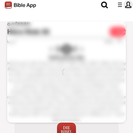
HÖRBIBEL
Höre
Hiob 35
Teilen
1x
0:00
0:00
Hoffnung für Alle
Hoffnung für Alle® (Hope for All) © 1983,1996, 2002, 2009, 2015 by
Biblica, Inc.® All rights reserved worldwide. Hoffnung für Alle® (Hope
for All) is copyrighted and has been made available on the internet
for your personal use only. Any other use including, but not limited
to, copying or reposting on the internet is prohibited. These
Scriptures may not be altered or modified in any form and must
remain in their original context. These Scriptures may not be sold or
otherwise offered for sale. These Scriptures are not shareware and
may not be duplicated. These scriptures are not public domain.
Hoffnung für Alle®; is a registered trademark of Biblica, Inc.®. Used
with permission.