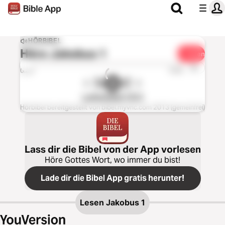
HÖRBIBEL
Höre
Jakobus 1
Teilen
1x
0:00
0:00
Lutherbibel 1912
Hörbibel bereitgestellt von bibel.myvnc.com 2013 (gemeinfrei)
Lass dir die Bibel von der App vorlesen
Höre Gottes Wort, wo immer du bist!
Lade dir die Bibel App gratis herunter!
Lesen
Jakobus 1