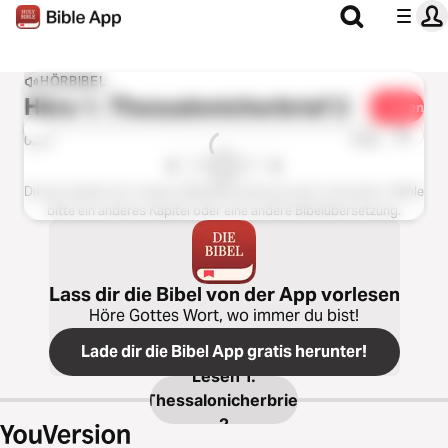
HÖRBIBEL
Höre
1. Thessalonicherbrief 2
Teilen
1x
0:00
0:00
Dieses Kapitel ist in dieser Bibelübersetzung nicht vorhanden. Wähle
bitte ein anderes Kapitel oder eine andere Bibelübersetzung.
Lass dir die Bibel von der App vorlesen
Höre Gottes Wort, wo immer du bist!
Lade dir die Bibel App gratis herunter!
Lesen
1.
Thessalonicherbrief
2