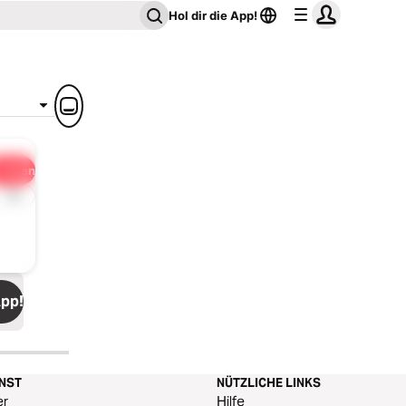
Hol dir die App!
Teilen
1x
App!
ENST
NÜTZLICHE LINKS
er
Hilfe