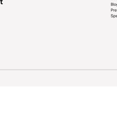
t
Blo
Pr
Sp