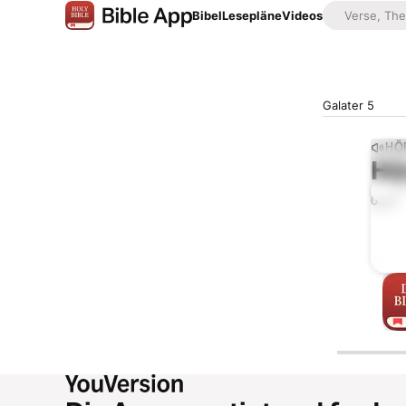
Bibel
Lesepläne
Videos
Galater 5
HÖ
Hö
0:00