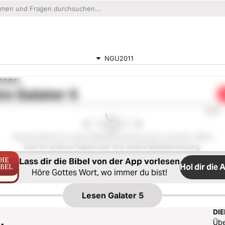
NGU2011
RBIBEL
re
Galater 5
0:00
Dieses Kapitel ist in dieser Bibelübersetzung nicht vorhanden. Wähle
bitte ein anderes Kapitel oder eine andere Bibelübersetzung.
Lass dir die Bibel von der App vorlesen
Hol dir die 
Höre Gottes Wort, wo immer du bist!
Lesen
Galater 5
DI
Üb