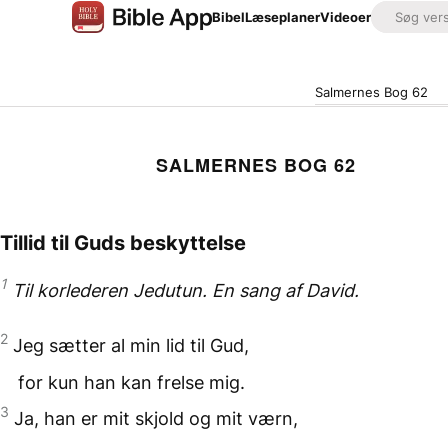
Bibel
Læseplaner
Videoer
Salmernes Bog 62
SALMERNES BOG 62
Tillid til Guds beskyttelse
1
Til korlederen Jedutun. En sang af David.
2
Jeg sætter al min lid til Gud,
for kun han kan frelse mig.
3
Ja, han er mit skjold og mit værn,