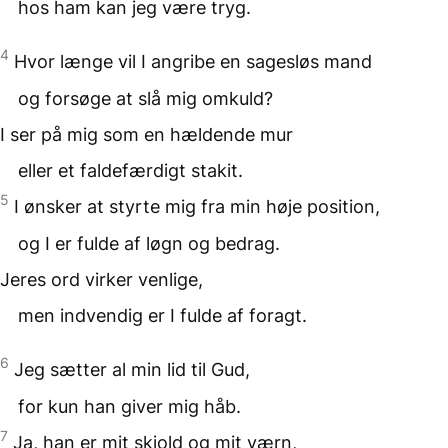
hos ham kan jeg være tryg.
4
Hvor længe vil I angribe en sagesløs mand
og forsøge at slå mig omkuld?
I ser på mig som en hældende mur
eller et faldefærdigt stakit.
5
I ønsker at styrte mig fra min høje position,
og I er fulde af løgn og bedrag.
Jeres ord virker venlige,
men indvendig er I fulde af foragt.
6
Jeg sætter al min lid til Gud,
for kun han giver mig håb.
7
Ja, han er mit skjold og mit værn,