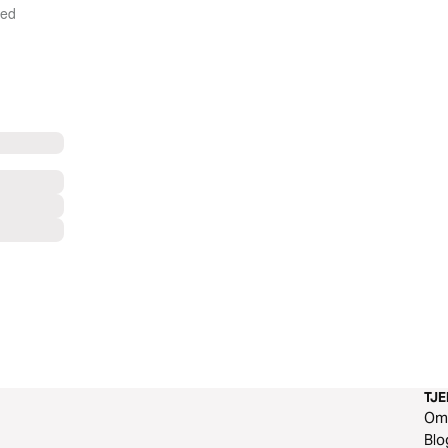
med
TJ
O
Blo