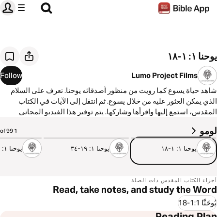
يوحنا ١: ١-١٨
Follow
Lumo Project Films
شاهد حياة يسوع كما رويت من منظور أصدقائه يوحنا. تعرف على السلام
الذي يمكن العثور عليه من خلال يسوع. ثم انتقل إلى الآيات في الكتاب
المقدس، استمع إليها واقرأها وشاركها. يتم توفير هذا الفيديو المجاني
بواسطة مشروع Lumo ومشاركته من خلال تطبيق YouVersion للكتاب
لومو
2:47
2:50
3:38
1 of 99
المقدس.
يوحنا ١: ١-١٨
يوحنا ١: ١٩-٣٤
يوحنا ١: ٣٥-٥١
أجزاء الكتاب المقدس ذات الصلة
Read, take notes, and study the Word
يُوحَنَّا 1:1-18
Reading Plan