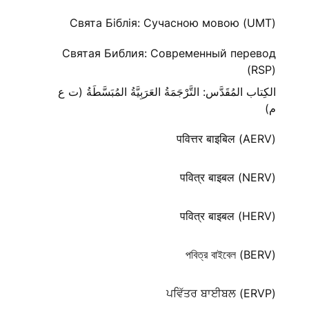
Свята Біблія: Сучасною мовою (UMT)
Святая Библия: Современный перевод
(RSP)
الكِتاب المُقَدَّس: التَّرْجَمَةُ العَرَبِيَّةُ المُبَسَّطَةُ (ت ع
م)
पवित्तर बाइबिल (AERV)
पवित्र बाइबल (NERV)
पवित्र बाइबल (HERV)
পবিত্র বাইবেল (BERV)
ਪਵਿੱਤਰ ਬਾਈਬਲ (ERVP)