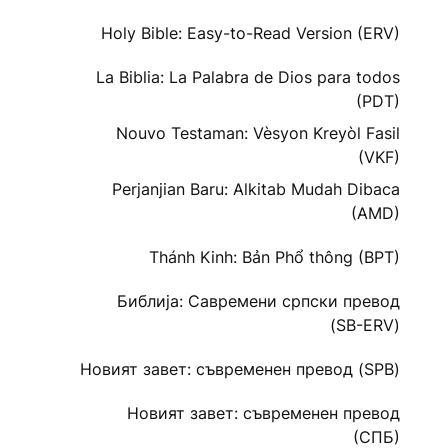
Holy Bible: Easy-to-Read Version (ERV)
La Biblia: La Palabra de Dios para todos
(PDT)
Nouvo Testaman: Vèsyon Kreyòl Fasil
(VKF)
Perjanjian Baru: Alkitab Mudah Dibaca
(AMD)
Thánh Kinh: Bản Phổ thông (BPT)
Библија: Савремени српски превод
(SB-ERV)
Новият завет: съвременен превод (SPB)
Новият завет: съвременен превод
(СПБ)