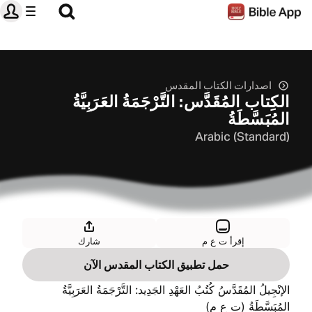
اصدارات الكتاب المقدس
الكِتاب المُقَدَّس: التَّرْجَمَةُ العَرَبِيَّةُ
المُبَسَّطَةُ
Arabic (Standard)
إقرأ ت ع م
شارك
حمل تطبيق الكتاب المقدس الآن
الإنْجِيلُ المُقَدَّسُ كُتُبُ العَهْدِ الجَدِيد: التَّرْجَمَةُ العَرَبِيَّةُ
المُبَسَّطَةُ (ت ع م)