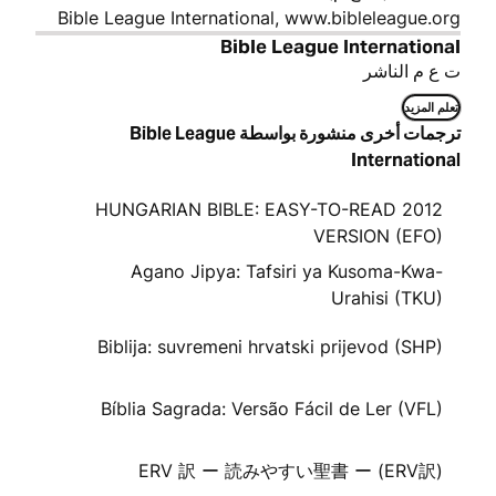
Bible League International, www.bibleleague.org
Bible League International
ت ع م الناشر
تعلم المزيد
ترجمات أخرى منشورة بواسطة Bible League
International
2012 HUNGARIAN BIBLE: EASY-TO-READ
VERSION (EFO)
Agano Jipya: Tafsiri ya Kusoma-Kwa-
Urahisi (TKU)
Biblija: suvremeni hrvatski prijevod (SHP)
Bíblia Sagrada: Versão Fácil de Ler (VFL)
ERV 訳 ー 読みやすい聖書 ー (ERV訳)