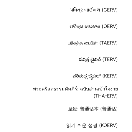
પવિત્ર બાઈબલ (GERV)
ପବିତ୍ର ବାଇବଲ (OERV)
பரிசுத்த பைபிள் (TAERV)
పవిత్ర బైబిల్ (TERV)
ಪರಿಶುದ್ದ ಬೈಬಲ್‌ (KERV)
พระคริสตธรรมคัมภีร์: ฉบับอ่านเข้าใจง่าย
(THA-ERV)
圣经–普通话本 (普通话)
읽기 쉬운 성경 (KOERV)