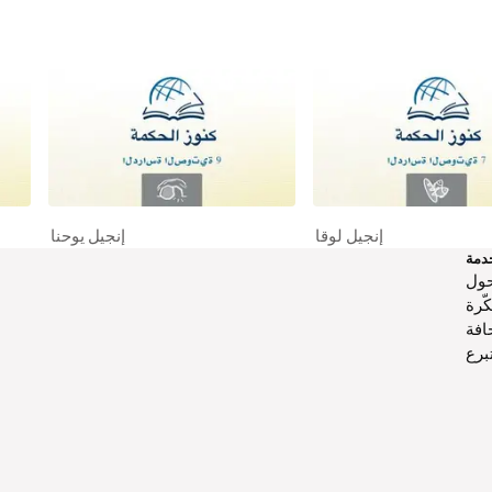
إنجيل لوقا
إنجيل يوحنا
دمة
ّرة
فة
برع