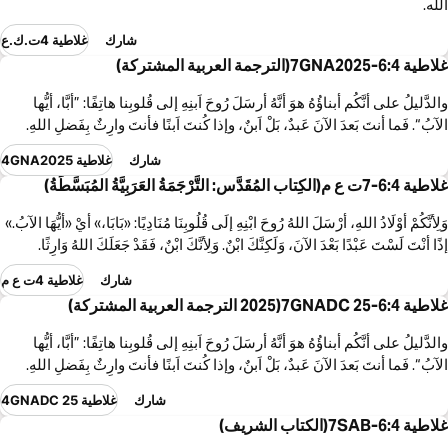
الله.
شارك
غلاطية 4ت.ك.ع
غلاطية 6:4-7GNA2025(الترجمة العربية المشتركة)
والدَّليلُ على أنَّكُم أبناؤُهُ هوَ أنَّهُ أرسَلَ رُوحَ اَبنِهِ إلى قُلوبِنا هاتِفًا: ”أبَّا، أيُّها
الآبُ“. فَما أنتَ بَعدَ الآنَ عَبدٌ، بَلْ اَبنٌ، وإذا كُنتَ اَبنًا فأنتَ وارِثٌ بِفَضلِ اللهِ.
شارك
غلاطية 4GNA2025
غلاطية 6:4-7ت ع م(الكِتاب المُقَدَّس: التَّرْجَمَةُ العَرَبِيَّةُ المُبَسَّطَةُ)
وَلِأنَّكُمْ أوْلَادُ اللهِ، أرْسَلَ اللهُ رُوحَ ابْنِهِ إلَى قُلُوبِنَا مُنَادِيًا: «بَابَا،» أيْ «أيُّهَا الآبُ.»
إذًا أنْتَ لَسْتَ عَبْدًا بَعْدَ الآنَ، وَلَكِنَّكَ ابْنٌ. وَلِأنَّكَ ابْنٌ، فَقَدْ جَعَلَكَ اللهُ وَارِثًا.
شارك
غلاطية 4ت ع م
غلاطية 6:4-7GNADC 25(2025 الترجمة العربية المشتركة)
والدَّليلُ على أنَّكُم أبناؤُهُ هوَ أنَّهُ أرسَلَ رُوحَ اَبنِهِ إلى قُلوبِنا هاتِفًا: ”أبَّا، أيُّها
الآبُ“. فَما أنتَ بَعدَ الآنَ عَبدٌ، بَلْ اَبنٌ، وإذا كُنتَ اَبنًا فأنتَ وارِثٌ بِفَضلِ اللهِ.
شارك
غلاطية 4GNADC 25
غلاطية 6:4-7SAB(الكتاب الشريف)