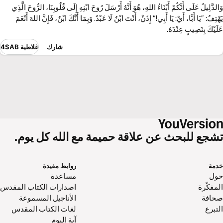
وَالدَّلِيلُ عَلَى أَنَّكُمْ أَبْنَاءُ اللهِ، هُوَ أَنَّهُ أَرْسَلَ رُوحَ ابْنِهِ إِلَى قُلُوبِنَا، الرُّوحَ الَّذِي
يَهْتِفُ: ”يَا أَبَّا، أَيْ: يَا أَبِي!“ إِذَنْ، أَنْتَ ابْنٌ لَا عَبْدٌ. وَبِمَا أَنَّكَ ابْنٌ، فَإِنَّ اللهَ أَنْعَمَ
عَلَيْكَ بِنَصِيبٍ عِنْدَهُ.
شارك
غلاطية 4SAB
تشجع للبحث عن علاقة حميمة مع الله كل يوم.
خدمة
روابط مفيدة
حول‌
مساعدة
المفكّرة
اصدارات الكتاب المقدس
صحافة
الأناجيل المسموعة
التبرع
لغات الكتاب المقدس
آية اليوم