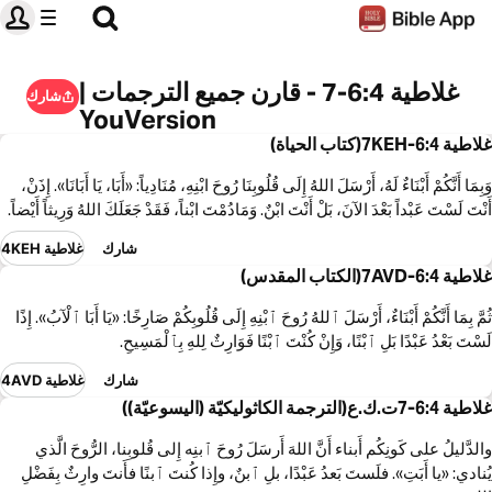
غلاطية 6:4-7 - قارن جميع الترجمات |
شارك
YouVersion
غلاطية 6:4-7KEH(كتاب الحياة)
وَبِمَا أَنَّكُمْ أَبْنَاءٌ لَهُ، أَرْسَلَ اللهُ إِلَى قُلُوبِنَا رُوحَ ابْنِهِ، مُنَادِياً: «أَبَا، يَا أَبَانَا». إِذَنْ،
أَنْتَ لَسْتَ عَبْداً بَعْدَ الآنَ، بَلْ أَنْتَ ابْنٌ. وَمَادُمْتَ ابْناً، فَقَدْ جَعَلَكَ اللهُ وَرِيثاً أَيْضاً.
شارك
غلاطية 4KEH
غلاطية 6:4-7AVD(الكتاب المقدس)
ثُمَّ بِمَا أَنَّكُمْ أَبْنَاءٌ، أَرْسَلَ ٱللهُ رُوحَ ٱبْنِهِ إِلَى قُلُوبِكُمْ صَارِخًا: «يَا أَبَا ٱلْآبُ». إِذًا
لَسْتَ بَعْدُ عَبْدًا بَلِ ٱبْنًا، وَإِنْ كُنْتَ ٱبْنًا فَوَارِثٌ لِلهِ بِٱلْمَسِيحِ.
شارك
غلاطية 4AVD
غلاطية 6:4-7ت.ك.ع(الترجمة الكاثوليكيّة (اليسوعيّة))
والدَّليلُ على كَونِكُم أَبناء أَنَّ اللهَ أَرسَلَ رُوحَ ٱبنِه إِلى قُلوبِنا، الرُّوحَ الَّذي
يُنادي: «يا أَبَتِ». فلَستَ بَعدُ عَبْدًا، بلِ ٱبنٌ، وإِذا كُنتَ ٱبنًا فأَنتَ وارِثٌ بِفَضْلِ