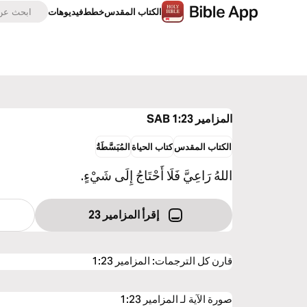
الكتاب المقدس
خطط
فيديوهات
المزامير 1:23
SAB
الكتاب المقدس
كتاب الحياة
المُبَسَّطَةُ
اللهُ رَاعِيَّ فَلَا أَحْتَاجُ إِلَى شَيْءٍ.
إقرأ المزامير 23
قارن كل الترجمات
:
المزامير 1:23
صورة الآية لـ المزامير 1:23