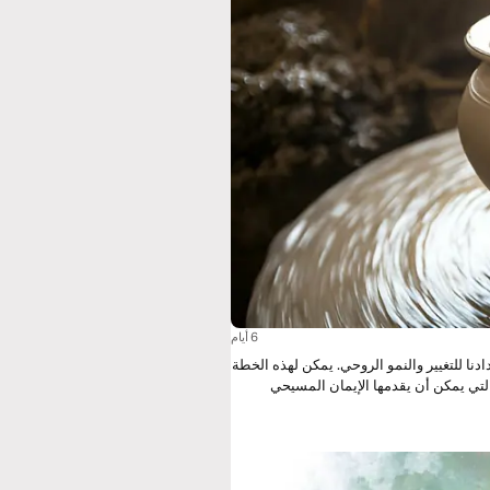
6 أيام
"اصنعني وعاء آخر" هي دعوة للتغيير. دعونا نتأمل سوياً مدى استعدادنا للتغيير والنمو الروحي. يمكن لهذه الخطة
التي يمكن أن يقدمها الإيمان المسيحي