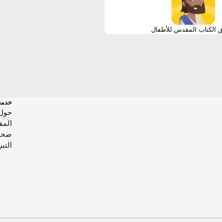
 الكتاب المقدس للأطفال
خدمة
حول‌
المف
صحا
التب