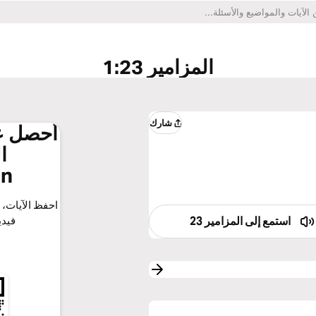
المزامير 1:23
شارك
أحصل عل
ا
on
احفظ الآيات، ا
استمع إلى
المزامير 23
فيدي