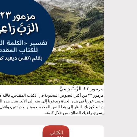
مزمور ٢٣: الرَّبُّ رَاعِيَّ
مزمور ٢٣ من أكثر النصوص المحبوبة في الكتاب المقدس. فالله 
ويسد عوزنا في هذه الحياة ويدعونا إلى بيته إلى الأبد. بنيت هذ
ديفيد كوزيك. انظر إلى هذا النص المحبوب بعينين جديدتين، واقب
يسوع، راعيك الصالح، من خلال كلمته.