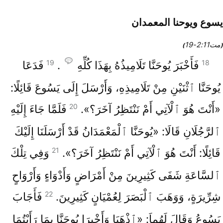
يسوع ويوحنا المعمدان
مت11‏:2‏-19
)
(
19
18
فَأَخْبَرَ يُوحَنَّا تَلَامِيذُهُ بِهَذَا كُلِّهِ
.
فَدَعَا
يُوحَنَّا ٱثْنَيْنِ مِنْ تَلَامِيذِهِ، وَأَرْسَلَ إِلَى يَسُوعَ قَائِلًا:
20
«أَنْتَ هُوَ ٱلْآتِي أَمْ نَنْتَظِرُ آخَرَ؟».
فَلَمَّا جَاءَ إِلَيْهِ
ٱلرَّجُلَانِ قَالَا: «يُوحَنَّا ٱلْمَعْمَدَانُ قَدْ أَرْسَلَنَا إِلَيْكَ
21
قَائِلًا: أَنْتَ هُوَ ٱلْآتِي أَمْ نَنْتَظِرُ آخَرَ؟».
وَفِي تِلْكَ
ٱلسَّاعَةِ شَفَى كَثِيرِينَ مِنْ أَمْرَاضٍ وَأَدْوَاءٍ وَأَرْوَاحٍ
22
شِرِّيرَةٍ، وَوَهَبَ ٱلْبَصَرَ لِعُمْيَانٍ كَثِيرِينَ.
فَأَجَابَ
يَسُوعُ وَقَالَ لَهُماَ: «ٱذْهَبَا وَأَخْبِرَا يُوحَنَّا بِمَا رَأَيْتُمَا