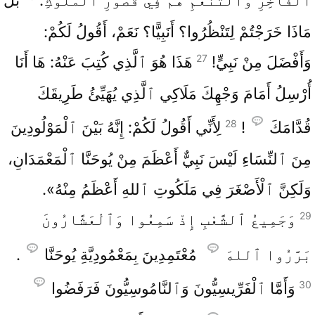
ٱلْفَاخِرِ وَٱلتَّنَعُّمِ هُمْ فِي قُصُورِ ٱلْمُلُوكِ.
بَلْ
مَاذَا خَرَجْتُمْ لِتَنْظُرُوا؟ أَنَبِيًّا؟ نَعَمْ، أَقُولُ لَكُمْ:
27
وَأَفْضَلَ مِنْ نَبِيٍّ!
هَذَا هُوَ ٱلَّذِي كُتِبَ عَنْهُ: هَا أَنَا
أُرْسِلُ أَمَامَ وَجْهِكَ مَلَاكِي ٱلَّذِي يُهَيِّئُ طَرِيقَكَ
28
قُدَّامَكَ
!
لِأَنِّي أَقُولُ لَكُمْ: إِنَّهُ بَيْنَ ٱلْمَوْلُودِينَ
مِنَ ٱلنِّسَاءِ لَيْسَ نَبِيٌّ أَعْظَمَ مِنْ يُوحَنَّا ٱلْمَعْمَدَانِ،
وَلَكِنَّ ٱلْأَصْغَرَ فِي مَلَكُوتِ ٱللهِ أَعْظَمُ مِنْهُ».
29
وَجَمِيعُ ٱلشَّعْبِ إِذْ سَمِعُوا وَٱلْعَشَّارُونَ
بَرَّرُوا ٱللهَ
مُعْتَمِدِينَ بِمَعْمُودِيَّةِ يُوحَنَّا
.
30
وَأَمَّا ٱلْفَرِّيسِيُّونَ وَٱلنَّامُوسِيُّونَ فَرَفَضُوا