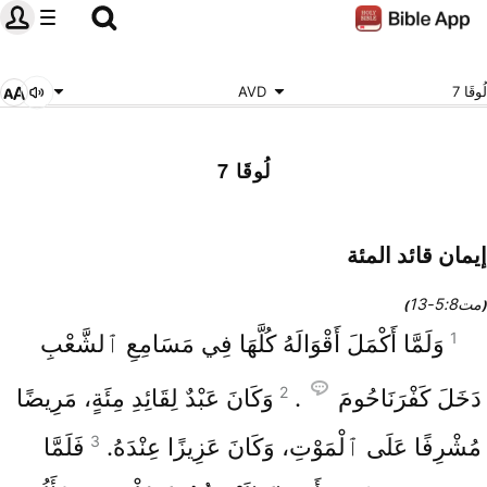
لُوقَا 7
AVD
لُوقَا 7
إيمان قائد المئة
مت8‏:5‏-13
)
(
1
وَلَمَّا أَكْمَلَ أَقْوَالَهُ كُلَّهَا فِي مَسَامِعِ ٱلشَّعْبِ
2
دَخَلَ كَفْرَنَاحُومَ
.
وَكَانَ عَبْدٌ لِقَائِدِ مِئَةٍ، مَرِيضًا
3
مُشْرِفًا عَلَى ٱلْمَوْتِ، وَكَانَ عَزِيزًا عِنْدَهُ.
فَلَمَّا