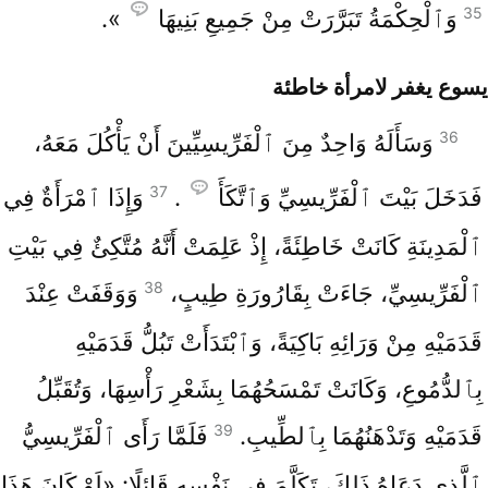
35
وَٱلْحِكْمَةُ تَبَرَّرَتْ مِنْ جَمِيعِ بَنِيهَا
».
يسوع يغفر لامرأة خاطئة
36
وَسَأَلَهُ وَاحِدٌ مِنَ ٱلْفَرِّيسِيِّينَ أَنْ يَأْكُلَ مَعَهُ،
37
فَدَخَلَ بَيْتَ ٱلْفَرِّيسِيِّ وَٱتَّكَأَ
.
وَإِذَا ٱمْرَأَةٌ فِي
ٱلْمَدِينَةِ كَانَتْ خَاطِئَةً، إِذْ عَلِمَتْ أَنَّهُ مُتَّكِئٌ فِي بَيْتِ
38
ٱلْفَرِّيسِيِّ، جَاءَتْ بِقَارُورَةِ طِيبٍ،
وَوَقَفَتْ عِنْدَ
قَدَمَيْهِ مِنْ وَرَائِهِ بَاكِيَةً، وَٱبْتَدَأَتْ تَبُلُّ قَدَمَيْهِ
بِٱلدُّمُوعِ، وَكَانَتْ تَمْسَحُهُمَا بِشَعْرِ رَأْسِهَا، وَتُقَبِّلُ
39
قَدَمَيْهِ وَتَدْهَنُهُمَا بِٱلطِّيبِ.
فَلَمَّا رَأَى ٱلْفَرِّيسِيُّ
ٱلَّذِي دَعَاهُ ذَلِكَ، تَكَلَّمَ فِي نَفْسِهِ قَائِلًا: «لَوْ كَانَ هَذَا