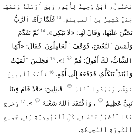
مَحْمُولٌ، ٱبْنٌ وَحِيدٌ لِأُمِّهِ، وَهِيَ أَرْمَلَةٌ وَمَعَهَا
13
جَمْعٌ كَثِيرٌ مِنَ ٱلْمَدِينَةِ.
فَلَمَّا رَآهَا ٱلرَّبُّ
14
تَحَنَّنَ عَلَيْهَا، وَقَالَ لَهَا: «لَا تَبْكِي».
ثُمَّ تَقَدَّمَ
وَلَمَسَ ٱلنَّعْشَ، فَوَقَفَ ٱلْحَامِلُونَ. فَقَالَ: «أَيُّهَا
15
ٱلشَّابُّ، لَكَ أَقُولُ: قُمْ
!».
فَجَلَسَ ٱلْمَيْتُ
16
وَٱبْتَدَأَ يَتَكَلَّمُ، فَدَفَعَهُ إِلَى أُمِّهِ.
فَأَخَذَ ٱلْجَمِيعَ
خَوْفٌ، وَمَجَّدُوا ٱللهَ
قَائِلِينَ: «قَدْ قَامَ فِينَا
17
نَبِيٌّ عَظِيمٌ
، وَٱفْتَقَدَ ٱللهُ شَعْبَهُ
».
وَخَرَجَ
هَذَا ٱلْخَبَرُ عَنْهُ فِي كُلِّ ٱلْيَهُودِيَّةِ وَفِي جَمِيعِ
ٱلْكُورَةِ ٱلْمُحِيطَةِ.