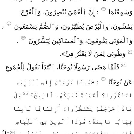
وَسَمِعْتُمَا
: إِنَّ ٱلْعُمْيَ يُبْصِرُونَ، وَٱلْعُرْجَ
يَمْشُونَ، وَٱلْبُرْصَ يُطَهَّرُونَ، وَٱلصُّمَّ يَسْمَعُونَ
،
وَٱلْمَوْتَى يَقُومُونَ، وَٱلْمَسَاكِينَ يُبَشَّرُونَ
.
23
وَطُوبَى لِمَنْ لَا يَعْثُرُ فِيَّ».
24
فَلَمَّا مَضَى رَسُولَا يُوحَنَّا، ٱبْتَدَأَ يَقُولُ لِلْجُمُوعِ
عَنْ يُوحَنَّا
: «مَاذَا خَرَجْتُمْ إِلَى ٱلْبَرِّيَّةِ
25
لِتَنْظُرُوا؟ أَقَصَبَةً تُحَرِّكُهَا ٱلرِّيحُ؟
بَلْ
مَاذَا خَرَجْتُمْ لِتَنْظُرُوا؟ أَإِنْسَانًا لَابِسًا
ثِيَابًا نَاعِمَةً؟ هُوَذَا ٱلَّذِينَ فِي ٱللِّبَاسِ
26