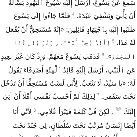
سَمِعَ عَنْ يَسُوعَ، أَرْسَلَ إِلَيْهِ شُيُوخَ ٱلْيَهُودِ يَسْأَلُهُ
4
أَنْ يَأْتِيَ وَيَشْفِيَ عَبْدَهُ.
فَلَمَّا جَاءُوا إِلَى يَسُوعَ
طَلَبُوا إِلَيْهِ بِٱجْتِهَادٍ قَائِلِينَ: «إِنَّهُ مُسْتَحِقٌّ أَنْ يُفْعَلَ
5
لَهُ هَذَا،
لِأَنَّهُ يُحِبُّ أُمَّتَنَا، وَهُوَ بَنَى لَنَا
6
ٱلْمَجْمَعَ».
فَذَهَبَ يَسُوعُ مَعَهُمْ. وَإِذْ كَانَ غَيْرَ بَعِيدٍ
عَنِ ٱلْبَيْتِ، أَرْسَلَ إِلَيْهِ قَائِدُ ٱلْمِئَةِ أَصْدِقَاءَ يَقُولُ
لَهُ: «يَا سَيِّدُ، لَا تَتْعَبْ. لِأَنِّي لَسْتُ مُسْتَحِقًّا أَنْ تَدْخُلَ
7
تَحْتَ سَقْفِي.
لِذَلِكَ لَمْ أَحْسِبْ نَفْسِي أَهْلًا أَنْ آتِيَ
8
إِلَيْكَ
. لَكِنْ قُلْ كَلِمَةً فَيَبْرَأَ غُلَامِي.
لِأَنِّي أَنَا
أَيْضًا إِنْسَانٌ مُرَتَّبٌ تَحْتَ سُلْطَانٍ، لِي جُنْدٌ تَحْتَ