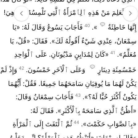
نَبِيًّا، لَعَلِمَ مَنْ هَذِهِ ٱلِٱمْرَأَةُ ٱلَّتِي تَلْمِسُهُ وَمَا هِيَ!
40
إِنَّهَا خَاطِئَةٌ
».
فَأَجَابَ يَسُوعُ وَقَالَ لَهُ: «يَا
سِمْعَانُ، عِنْدِي شَيْءٌ أَقُولُهُ لَكَ». فَقَالَ: «قُلْ، يَا
41
مُعَلِّمُ».
«كَانَ لِمُدَايِنٍ مَدْيُونَانِ. عَلَى ٱلْوَاحِدِ
42
خَمْسُمِئَةِ دِينَارٍ
وَعَلَى ٱلْآخَرِ خَمْسُونَ.
وَإِذْ لَمْ
يَكُنْ لَهُمَا مَا يُوفِيَانِ سَامَحَهُمَا جَمِيعًا. فَقُلْ: أَيُّهُمَا
43
يَكُونُ أَكْثَرَ حُبًّا لَهُ؟».
فَأَجَابَ سِمْعَانُ وَقَالَ:
«أَظُنُّ ٱلَّذِي سَامَحَهُ بِٱلْأَكْثَرِ». فَقَالَ لَهُ:
44
«بِٱلصَّوَابِ حَكَمْتَ».
ثُمَّ ٱلْتَفَتَ إِلَى ٱلْمَرْأَةِ
وَقَالَ لِسِمْعَانَ: «أَتَنْظُرُ هَذِهِ ٱلْمَرْأَةَ؟ إِنِّي دَخَلْتُ