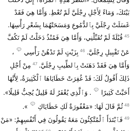
بَيْتَكَ، وَمَاءً لِأَجْلِ رِجْلَيَّ لَمْ تُعْطِ. وَأَمَّا هِيَ فَقَدْ
غَسَلَتْ رِجْلَيَّ بِٱلدُّمُوعِ وَمَسَحَتْهُمَا بِشَعْرِ رَأْسِهَا.
45
قُبْلَةً لَمْ تُقَبِّلْنِي، وَأَمَّا هِيَ فَمُنْذُ دَخَلْتُ لَمْ تَكُفَّ
46
عَنْ تَقْبِيلِ رِجْلَيَّ.
بِزَيْتٍ لَمْ تَدْهُنْ رَأْسِي
،
47
وَأَمَّا هِيَ فَقَدْ دَهَنَتْ بِٱلطِّيبِ رِجْلَيَّ.
مِنْ أَجْلِ
ذَلِكَ أَقُولُ لَكَ: قَدْ غُفِرَتْ خَطَايَاهَا ٱلْكَثِيرَةُ، لِأَنَّهَا
أَحَبَّتْ كَثِيرًا
. وَٱلَّذِي يُغْفَرُ لَهُ قَلِيلٌ يُحِبُّ قَلِيلًا».
48
ثُمَّ قَالَ لَهَا: «مَغْفُورَةٌ لَكِ خَطَايَاكِ
».
49
فَٱبْتَدَأَ ٱلْمُتَّكِئُونَ مَعَهُ يَقُولُونَ فِي أَنْفُسِهِمْ: «مَنْ