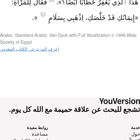
50
هَذَا ٱلَّذِي يَغْفِرُ خَطَايَا أَيْضًا؟».
فَقَالَ لِلْمَرْأَةِ:
«إِيمَانُكِ قَدْ خَلَّصَكِ، اِذْهَبِي بِسَلَامٍ
».
Arabic, Standard Arabic: Van Dyck with Full Vocalization © 1999 Bible
Society of Egypt
إعرف المزيد عن الكتاب المقدس
تشجع للبحث عن علاقة حميمة مع الله كل يوم.
خدمة
روابط مفيدة
حول‌
مساعدة