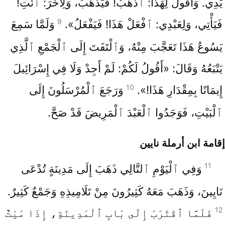
يَدِي. وَأَقُولُ لِهَذَا: ٱذْهَبْ! فَيَذْهَبُ، وَلِآخَرَ: ٱئْتِ!
9
فَيَأْتِي، وَلِعَبْدِي: ٱفْعَلْ هَذَا! فَيَفْعَلُ».
وَلَمَّا سَمِعَ
يَسُوعُ هَذَا تَعَجَّبَ مِنْهُ، وَٱلْتَفَتَ إِلَى ٱلْجَمْعِ ٱلَّذِي
يَتْبَعُهُ وَقَالَ: «أَقُولُ لَكُمْ: لَمْ أَجِدْ وَلَا فِي إِسْرَائِيلَ
10
إِيمَانًا بِمِقْدَارِ هَذَا!».
وَرَجَعَ ٱلْمُرْسَلُونَ إِلَى
ٱلْبَيْتِ، فَوَجَدُوا ٱلْعَبْدَ ٱلْمَرِيضَ قَدْ صَحَّ.
إقامة ابن أرملة نايين
11
وَفِي ٱلْيَوْمِ ٱلتَّالِي ذَهَبَ إِلَى مَدِينَةٍ تُدْعَى
نَايِينَ، وَذَهَبَ مَعَهُ كَثِيرُونَ مِنْ تَلَامِيذِهِ وَجَمْعٌ كَثِيرٌ.
12
فَلَمَّا ٱقْتَرَبَ إِلَى بَابِ ٱلْمَدِينَةِ، إِذَا مَيْتٌ