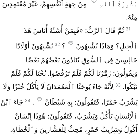
مَشُورَةَ ٱللهِ
مِنْ جِهَةِ أَنْفُسِهِمْ، غَيْرَ مُعْتَمِدِينَ
مِنْهُ.
31
ثُمَّ قَالَ ٱلرَّبُّ: «فَبِمَنْ أُشَبِّهُ أُنَاسَ هَذَا
32
ٱلْجِيلِ؟ وَمَاذَا يُشْبِهُونَ
؟
يُشْبِهُونَ أَوْلَادًا
جَالِسِينَ فِي ٱلسُّوقِ يُنَادُونَ بَعْضُهُمْ بَعْضًا
وَيَقُولُونَ: زَمَّرْنَا لَكُمْ فَلَمْ تَرْقُصُوا. نُحْنَا لَكُمْ فَلَمْ
33
تَبْكُوا.
لِأَنَّهُ جَاءَ يُوحَنَّا ٱلْمَعْمَدَانُ لَا يَأْكُلُ خُبْزًا وَلَا
34
يَشْرَبُ خَمْرًا، فَتَقُولُونَ: بِهِ شَيْطَانٌ
.
جَاءَ ٱبْنُ
ٱلْإِنْسَانِ يَأْكُلُ وَيَشْرَبُ، فَتَقُولُونَ: هُوَذَا إِنْسَانٌ
أَكُولٌ وَشِرِّيبُ خَمْرٍ، مُحِبٌّ لِلْعَشَّارِينَ وَٱلْخُطَاةِ.