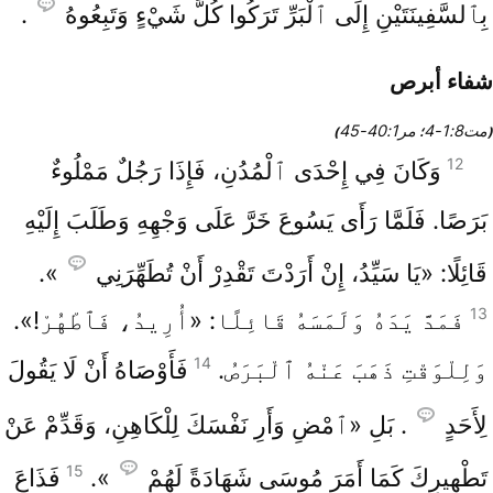
بِٱلسَّفِينَتَيْنِ إِلَى ٱلْبَرِّ تَرَكُوا كُلَّ شَيْءٍ وَتَبِعُوهُ
.
شفاء أبرص
مت8‏:1‏-4
مر1‏:40‏-45
(
؛
)
12
وَكَانَ فِي إِحْدَى ٱلْمُدُنِ، فَإِذَا رَجُلٌ مَمْلُوءٌ
بَرَصًا. فَلَمَّا رَأَى يَسُوعَ خَرَّ عَلَى وَجْهِهِ وَطَلَبَ إِلَيْهِ
قَائِلًا: «يَا سَيِّدُ، إِنْ أَرَدْتَ تَقْدِرْ أَنْ تُطَهِّرَنِي
».
13
فَمَدَّ يَدَهُ وَلَمَسَهُ قَائِلًا: «أُرِيدُ، فَٱطْهُرْ!».
14
وَلِلْوَقْتِ ذَهَبَ عَنْهُ ٱلْبَرَصُ.
فَأَوْصَاهُ أَنْ لَا يَقُولَ
لِأَحَدٍ
. بَلِ «ٱمْضِ وَأَرِ نَفْسَكَ لِلْكَاهِنِ، وَقَدِّمْ عَنْ
15
تَطْهِيرِكَ كَمَا أَمَرَ مُوسَى شَهَادَةً لَهُمْ
».
فَذَاعَ