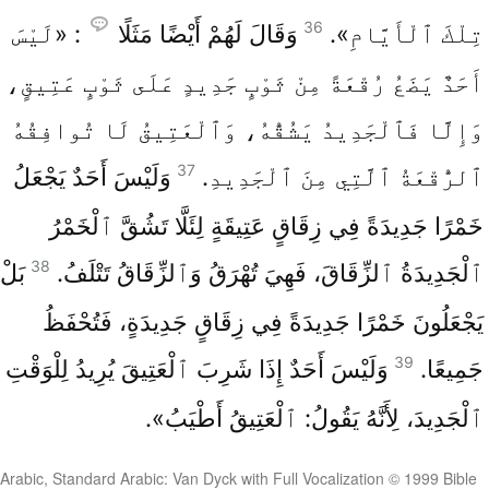
36
تِلْكَ ٱلْأَيَّامِ».
وَقَالَ لَهُمْ أَيْضًا مَثَلًا
: «لَيْسَ
أَحَدٌ يَضَعُ رُقْعَةً مِنْ ثَوْبٍ جَدِيدٍ عَلَى ثَوْبٍ عَتِيقٍ،
وَإِلَّا فَٱلْجَدِيدُ يَشُقُّهُ، وَٱلْعَتِيقُ لَا تُوافِقُهُ
37
ٱلرُّقْعَةُ ٱلَّتِي مِنَ ٱلْجَدِيدِ.
وَلَيْسَ أَحَدٌ يَجْعَلُ
خَمْرًا جَدِيدَةً فِي زِقَاقٍ عَتِيقَةٍ لِئَلَّا تَشُقَّ ٱلْخَمْرُ
38
ٱلْجَدِيدَةُ ٱلزِّقَاقَ، فَهِيَ تُهْرَقُ وَٱلزِّقَاقُ تَتْلَفُ.
بَلْ
يَجْعَلُونَ خَمْرًا جَدِيدَةً فِي زِقَاقٍ جَدِيدَةٍ، فَتُحْفَظُ
39
جَمِيعًا.
وَلَيْسَ أَحَدٌ إِذَا شَرِبَ ٱلْعَتِيقَ يُرِيدُ لِلْوَقْتِ
ٱلْجَدِيدَ، لِأَنَّهُ يَقُولُ: ٱلْعَتِيقُ أَطْيَبُ».
Arabic, Standard Arabic: Van Dyck with Full Vocalization © 1999 Bible