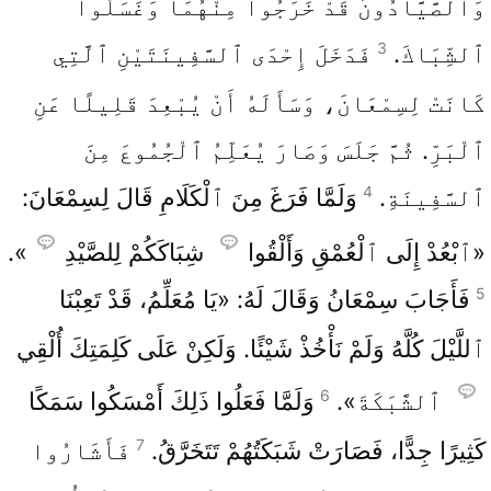
وَٱلصَّيَّادُونَ قَدْ خَرَجُوا مِنْهُمَا وَغَسَلُوا
3
ٱلشِّبَاكَ.
فَدَخَلَ إِحْدَى ٱلسَّفِينَتَيْنِ ٱلَّتِي
كَانَتْ لِسِمْعَانَ، وَسَأَلَهُ أَنْ يُبْعِدَ قَلِيلًا عَنِ
ٱلْبَرِّ. ثُمَّ جَلَسَ وَصَارَ يُعَلِّمُ ٱلْجُمُوعَ مِنَ
4
ٱلسَّفِينَةِ.
وَلَمَّا فَرَغَ مِنَ ٱلْكَلَامِ قَالَ لِسِمْعَانَ:
«ٱبْعُدْ إِلَى ٱلْعُمْقِ وَأَلْقُوا
شِبَاكَكُمْ لِلصَّيْدِ
».
5
فَأَجَابَ سِمْعَانُ وَقَالَ لَهُ: «يَا مُعَلِّمُ، قَدْ تَعِبْنَا
ٱللَّيْلَ كُلَّهُ وَلَمْ نَأْخُذْ شَيْئًا. وَلَكِنْ عَلَى كَلِمَتِكَ أُلْقِي
6
ٱلشَّبَكَةَ».
وَلَمَّا فَعَلُوا ذَلِكَ أَمْسَكُوا سَمَكًا
7
كَثِيرًا جِدًّا، فَصَارَتْ شَبَكَتُهُمْ تَتَخَرَّقُ.
فَأَشَارُوا