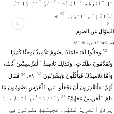
32
بَلِ ٱلْمَرْضَى.
لَمْ آتِ لِأَدْعُوَ أَبْرَارًا بَلْ
خُطَاةً إِلَى ٱلتَّوْبَةِ
».
السؤال عن الصوم
مت9‏:14‏-17
مر2‏:18‏-22
(
؛
)
33
وَقَالُوا لَهُ: «لِمَاذَا يَصُومُ تَلَامِيذُ يُوحَنَّا كَثِيرًا
وَيُقَدِّمُونَ طَلَبَاتٍ، وَكَذَلِكَ تَلَامِيذُ ٱلْفَرِّيسِيِّينَ أَيْضًا،
34
وَأَمَّا تَلَامِيذُكَ فَيَأْكُلُونَ وَيَشْرَبُونَ
؟».
فَقَالَ
لَهُمْ: «أَتَقْدِرُونَ أَنْ تَجْعَلُوا بَنِي ٱلْعُرْسِ يَصُومُونَ مَا
35
دَامَ ٱلْعَرِيسُ مَعَهُمْ؟
وَلَكِنْ سَتَأْتِي أَيَّامٌ حِينَ
يُرْفَعُ ٱلْعَرِيسُ عَنْهُمْ، فَحِينَئِذٍ يَصُومُونَ فِي