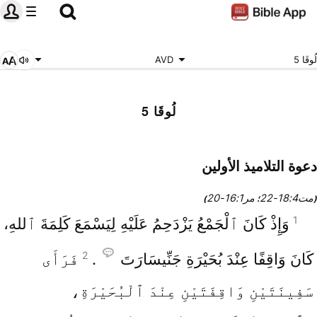
لُوقَا 5
AVD
لُوقَا 5
دعوة التلاميذ الأولين
مت4‏:18‏-22
مر1‏:16‏-20
(
؛
)
1
وَإِذْ كَانَ ٱلْجَمْعُ يَزْدَحِمُ عَلَيْهِ لِيَسْمَعَ كَلِمَةَ ٱللهِ،
2
كَانَ وَاقِفًا عِنْدَ بُحَيْرَةِ جَنِّيسَارَتَ
.
فَرَأَى
سَفِينَتَيْنِ وَاقِفَتَيْنِ عِنْدَ ٱلْبُحَيْرَةِ،