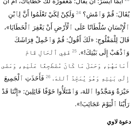
أَيُّمَا أَيْسَرُ: أَنْ يُقَالَ: مَغْفُورَةٌ لَكَ خَطَايَاكَ، أَمْ أَنْ
24
يُقَالَ: قُمْ وَٱمْشِ؟
وَلَكِنْ لِكَيْ تَعْلَمُوا أَنَّ لِٱبْنِ
ٱلْإِنْسَانِ سُلْطَانًا عَلَى ٱلْأَرْضِ أَنْ يَغْفِرَ ٱلْخَطَايَا»،
قَالَ لِلْمَفْلُوجِ: «لَكَ أَقُولُ: قُمْ وَٱحْمِلْ فِرَاشَكَ
25
وَٱذْهَبْ إِلَى بَيْتِكَ!».
فَفِي ٱلْحَالِ قَامَ
أَمَامَهُمْ، وَحَمَلَ مَا كَانَ مُضْطَجِعًا عَلَيْهِ، وَمَضَى
26
إِلَى بَيْتِهِ وَهُوَ يُمَجِّدُ ٱللهَ.
فَأَخَذَتِ ٱلْجَمِيعَ
حَيْرَةٌ وَمَجَّدُوا ٱللهَ، وَٱمْتَلَأُوا خَوْفًا قَائِلِينَ: «إِنَّنَا قَدْ
رَأَيْنَا ٱلْيَوْمَ عَجَائِبَ!».
دعوة لاوي