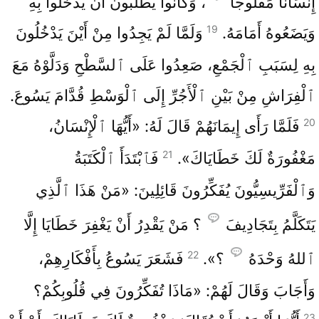
إِنْسَانًا مَفْلُوجًا
، وَكَانُوا يَطْلُبُونَ أَنْ يَدْخُلُوا بِهِ
19
وَيَضَعُوهُ أَمَامَهُ.
وَلَمَّا لَمْ يَجِدُوا مِنْ أَيْنَ يَدْخُلُونَ
بِهِ لِسَبَبِ ٱلْجَمْعِ، صَعِدُوا عَلَى ٱلسَّطْحِ وَدَلَّوْهُ مَعَ
ٱلْفِرَاشِ مِنْ بَيْنِ ٱلْأَجُرِّ إِلَى ٱلْوَسْطِ قُدَّامَ يَسُوعَ.
20
فَلَمَّا رَأَى إِيمَانَهُمْ قَالَ لَهُ: «أَيُّهَا ٱلْإِنْسَانُ،
21
مَغْفُورَةٌ لَكَ خَطَايَاكَ».
فَٱبْتَدَأَ ٱلْكَتَبَةُ
وَٱلْفَرِّيسِيُّونَ يُفَكِّرُونَ قَائِلِينَ: «مَنْ هَذَا ٱلَّذِي
يَتَكَلَّمُ بِتَجَادِيفَ
؟ مَنْ يَقْدِرُ أَنْ يَغْفِرَ خَطَايَا إِلَّا
22
ٱللهُ وَحْدَهُ
؟».
فَشَعَرَ يَسُوعُ بِأَفْكَارِهِمْ،
وَأَجَابَ وَقَالَ لَهُمْ: «مَاذَا تُفَكِّرُونَ فِي قُلُوبِكُمْ؟
23