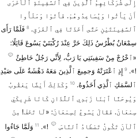
إِلَى شُرَكَائِهِمُ ٱلَّذِينَ فِي ٱلسَّفِينَةِ ٱلْأُخْرَى
أَنْ يَأْتُوا وَيُسَاعِدُوهُمْ. فَأَتَوْا وَمَلَأُوا
8
ٱلسَّفِينَتَيْنِ حَتَّى أَخَذَتَا فِي ٱلْغَرَقِ.
فَلَمَّا رَأَى
سِمْعَانُ بُطْرُسُ ذَلِكَ خَرَّ عِنْدَ رُكْبَتَيْ يَسُوعَ قَائِلًا:
«ٱخْرُجْ مِنْ سَفِينَتِي يَا رَبُّ، لِأَنِّي رَجُلٌ خَاطِئٌ
9
!».
إِذِ ٱعْتَرَتْهُ وَجمِيعَ ٱلَّذِينَ مَعَهُ دَهْشَةٌ عَلَى صَيْدِ
10
ٱلسَّمَكِ ٱلَّذِي أَخَذُوهُ.
وَكَذَلِكَ أَيْضًا يَعْقُوبُ
وَيُوحَنَّا ٱبْنَا زَبَدِي ٱللَّذَانِ كَانَا شَرِيكَيْ
سِمْعَانَ. فَقَالَ يَسُوعُ لِسِمْعَانَ: «لَا تَخَفْ! مِنَ
11
ٱلْآنَ تَكُونُ تَصْطَادُ ٱلنَّاسَ
!».
وَلَمَّا جَاءُوا