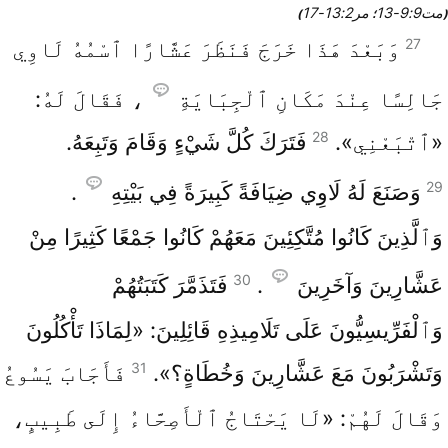
مت9‏:9‏-13
مر2‏:13‏-17
(
؛
)
27
وَبَعْدَ هَذَا خَرَجَ فَنَظَرَ عَشَّارًا ٱسْمُهُ لَاوِي
جَالِسًا عِنْدَ مَكَانِ ٱلْجِبَايَةِ
، فَقَالَ لَهُ:
28
«ٱتْبَعْنِي».
فَتَرَكَ كُلَّ شَيْءٍ وَقَامَ وَتَبِعَهُ.
29
وَصَنَعَ لَهُ لَاوِي ضِيَافَةً كَبِيرَةً فِي بَيْتِهِ
.
وَٱلَّذِينَ كَانُوا مُتَّكِئِينَ مَعَهُمْ كَانُوا جَمْعًا كَثِيرًا مِنْ
30
عَشَّارِينَ وَآخَرِينَ
.
فَتَذَمَّرَ كَتَبَتُهُمْ
وَٱلْفَرِّيسِيُّونَ عَلَى تَلَامِيذِهِ قَائِلِينَ: «لِمَاذَا تَأْكُلُونَ
31
وَتَشْرَبُونَ مَعَ عَشَّارِينَ وَخُطَاةٍ؟».
فَأَجَابَ يَسُوعُ
وَقَالَ لَهُمْ: «لَا يَحْتَاجُ ٱلْأَصِحَّاءُ إِلَى طَبِيبٍ،