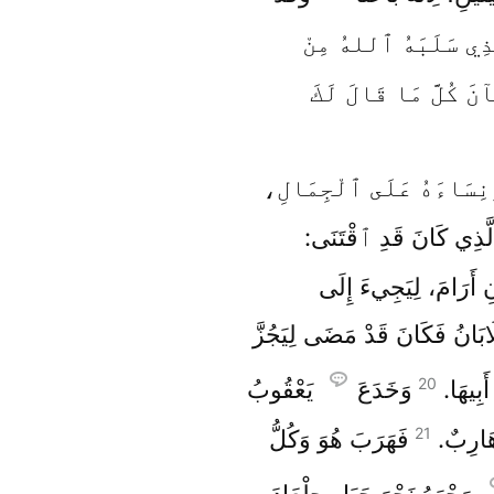
َذِي سَلَبَهُ ٱللهُ مِنْ
َ كُلَّ مَا قَالَ لَكَ
وَنِسَاءَهُ عَلَى ٱلْجِمَالِ،
لَّذِي كَانَ قَدِ ٱقْتَنَى:
 أَرَامَ، لِيَجِيءَ إِلَى
لَابَانُ فَكَانَ قَدْ مَضَى لِيَجُزَّ
20
َبِيهَا.
وَخَدَعَ
يَعْقُوبُ
21
ُ هَارِبٌ.
فَهَرَبَ هُوَ وَكُلُّ
وَجْهَهُ نَحْوَ جَبَلِ جِلْعَادَ