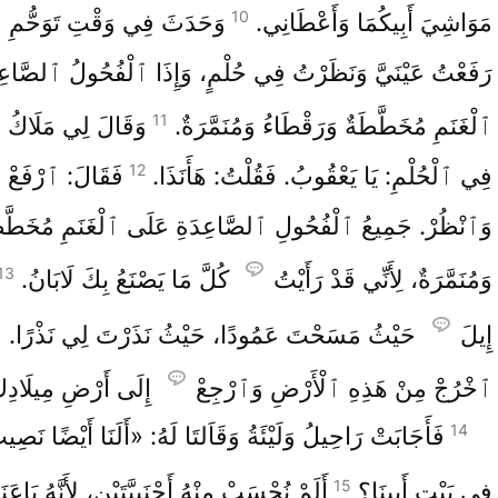
10
مَوَاشِيَ أَبِيكُمَا وَأَعْطَانِي.
وَحَدَثَ فِي وَقْتِ تَوَحُّمِ ٱلْ
رَفَعْتُ عَيْنَيَّ وَنَظَرْتُ فِي حُلْمٍ، وَإِذَا ٱلْفُحُولُ ٱلصَّاعِ
11
ٱلْغَنَمِ مُخَطَّطَةٌ وَرَقْطَاءُ وَمُنَمَّرَةٌ.
وَقَالَ لِي مَلَاكُ
12
فِي ٱلْحُلْمِ: يَا يَعْقُوبُ. فَقُلْتُ: هَأَنَذَا.
فَقَالَ: ٱرْفَعْ عَ
وَٱنْظُرْ. جَمِيعُ ٱلْفُحُولِ ٱلصَّاعِدَةِ عَلَى ٱلْغَنَمِ مُخَطَّطَ
13
وَمُنَمَّرَةٌ، لِأَنِّي قَدْ رَأَيْتُ
كُلَّ مَا يَصْنَعُ بِكَ لَابَانُ.
إِيلَ
حَيْثُ مَسَحْتَ عَمُودًا، حَيْثُ نَذَرْتَ لِي نَذْرًا. ٱ
ٱخْرُجْ مِنْ هَذِهِ ٱلْأَرْضِ وَٱرْجِعْ
إِلَى أَرْضِ مِيلَادِ
14
فَأَجَابَتْ رَاحِيلُ وَلَيْئَةُ وَقَاَلتَا لَهُ: «أَلَنَا أَيْضًا نَص
15
فِي بَيْتِ أَبِينَا؟
أَلَمْ نُحْسَبْ مِنْهُ أَجْنَبِيَّتَيْنِ، لِأَنَّهُ بَاعَنَ