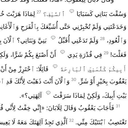
27
وَسُقْتَ بَنَاتِي كَسَبَايَا
ٱلسَّيْفِ؟
لِمَاذَا هَرَبْتَ خُفْ
وَخَدَعْتَنِي وَلَمْ تُخْبِرْنِي حَتَّى أُشَيِّعَكَ بِٱلْفَرَحِ وَٱلْأَغَانِ
28
وَٱلْعُودِ،
وَلَمْ تَدَعْنِي أُقَبِّلُ
بَنِيَّ وَبَنَاتِي؟ ٱلْآنَ بِغ
29
فَعَلْتَ!
فِي قُدْرَةِ يَدِي
أَنْ أَصْنَعَ بِكُمْ شَرًّا، وَلَكِن
أَبِيكُمْ كَلَّمَنِيَ ٱلْبَارِحَةَ
قَائِلًا: ٱحْتَرِزْ مِنْ أَنْ تُ
30
يَعْقُوبَ بِخَيْرٍ أَوْ شَرٍّ.
وَٱلْآنَ أَنْتَ ذَهَبْتَ لِأَنَّكَ قَدِ 
بَيْتِ أَبِيكَ، وَلَكِنْ لِمَاذَا سَرَقْتَ
آلِهَتِي؟».
31
فَأَجَابَ يَعْقُوبُ وَقَالَ لِلَابَانَ: «إِنِّي خِفْتُ لِأَنِّي قُلْ
32
تَغْتَصِبُ ٱبْنَتَيْكَ مِنِّي.
اَلَّذِي تَجِدُ آلِهَتَكَ مَعَهُ لَا يَعِي