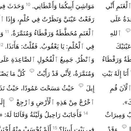
10
غَنَمِ أَنِّي
مَوَاشِيَ أَبِيكُمَا وَأَعْطَانِي.
وَحَدَثَ فِي و
دَةُ عَلَى
رَفَعْتُ عَيْنَيَّ وَنَظَرْتُ فِي حُلْمٍ، وَإِذَا 
11
ٱللهِ
ٱلْغَنَمِ مُخَطَّطَةٌ وَرَقْطَاءُ وَمُنَمَّرَةٌ.
وَ
12
يْنَيْكَ
فِي ٱلْحُلْمِ: يَا يَعْقُوبُ. فَقُلْتُ: هَأَنَذَا.
ةٌ وَرَقْطَاءُ
وَٱنْظُرْ. جَمِيعُ ٱلْفُحُولِ ٱلصَّاعِدَةِ عَلَى 
أَنَا إِلَهُ بَيْتِ
وَمُنَمَّرَةٌ، لِأَنِّي قَدْ رَأَيْتُ
كُلَّ مَا يَصْنَ
لْآنَ قُمِ
إِيلَ
حَيْثُ مَسَحْتَ عَمُودًا، حَيْثُ نَذَر
كَ».
ٱخْرُجْ مِنْ هَذِهِ ٱلْأَرْضِ وَٱرْجِعْ
إِلَ
14
ِيبٌ وَمِيرَاثٌ
فَأَجَابَتْ رَاحِيلُ وَلَيْئَةُ وَقَاَلتَا لَهُ: 
15
ا
وَقَدْ
فِي بَيْتِ أَبِينَا؟
أَلَمْ نُحْسَبْ مِنْهُ أَجْنَبِيَّت