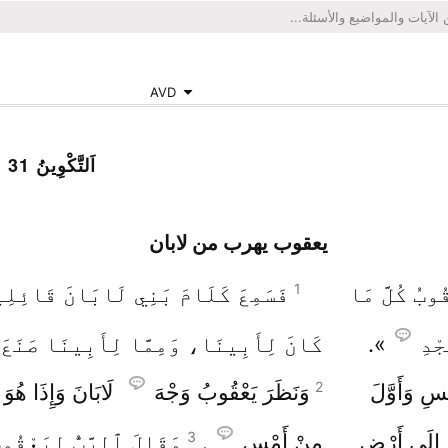
AVD
اَلتَّكْوِينُ 31
يعقوب يهرب من لابان
1
وبُ كُلَّ مَا
فَسَمِعَ كَلَامَ بَنِي لَابَانَ قَائِلِين
ْدِ
».
كَانَ لِأَبِينَا، وَمِمَّا لِأَبِينَا صَنَعَ ك
2
ْسِ وَأَوَّلَ
وَنَظَرَ يَعْقُوبُ وَجْهَ
لَابَانَ وَإِذَا هُوَ
3
إِلَى أَرْضِ
مِنْ أَمْسِ
.
وَقَالَ ٱلرَّبُّ لِيَعْقُو