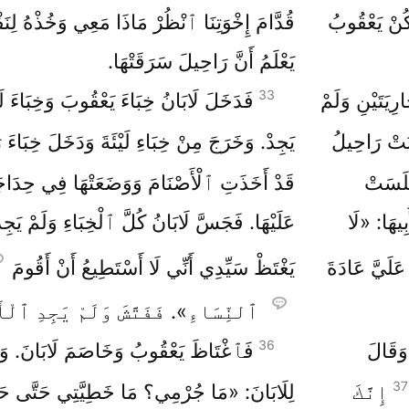
كُنْ يَعْقُوبُ
قُدَّامَ إِخْوَتِنَا ٱنْظُرْ مَاذَا مَعِي وَخُذْهُ لِ
يَعْلَمُ أَنَّ رَاحِيلَ سَرَقَتْهَا.
33
رِيَتَيْنِ وَلَمْ
فَدَخَلَ لَابَانُ خِبَاءَ يَعْقُوبَ وَخِبَاءَ لَيْ
نَتْ رَاحِيلُ
يَجِدْ. وَخَرَجَ مِنْ خِبَاءِ لَيْئَةَ وَدَخَلَ خِبَاءَ
َلَسَتْ
قَدْ أَخَذَتِ ٱلْأَصْنَامَ وَوَضَعَتْهَا فِي حِدَا
بِيهَا: «لَا
عَلَيْهَا. فَجَسَّ لَابَانُ كُلَّ ٱلْخِبَاءِ وَلَمْ يَجِ
عَلَيَّ عَادَةَ
يَغْتَظْ سَيِّدِي أَنِّي لَا أَسْتَطِيعُ أَنْ أَقُومَ
ٱلنِّسَاءِ». فَفَتَّشَ وَلَمْ يَجِدِ ٱلْأ
36
َقَالَ
فَٱغْتَاظَ يَعْقُوبُ وَخَاصَمَ لَابَانَ. وَ
37
إِنَّكَ
لِلَابَانَ: «مَا جُرْمِي؟ مَا خَطِيَّتِي حَتَّى 