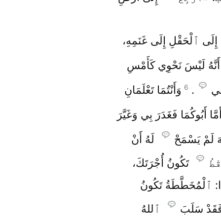
 إِلَى ٱلْحَقْلِ إِلَى غَنَمِهِ،
أَنَّهُ لَيْسَ نَحْوِي كَأَمْسِ
6
عِي
.
وَأَنْتُمَا تَعْلَمَانِ
َمَّا أَبُوكُمَا فَغَدَرَ بِي وَغَيَّرَ
 لَمْ يَسْمَحْ
لَهُ أَنْ
ْطُ
تَكُونُ أُجْرَتَكَ،
َا: ٱلْمُخَطَّطَةُ تَكُونُ
َقَدْ سَلَبَ
ٱللهُ