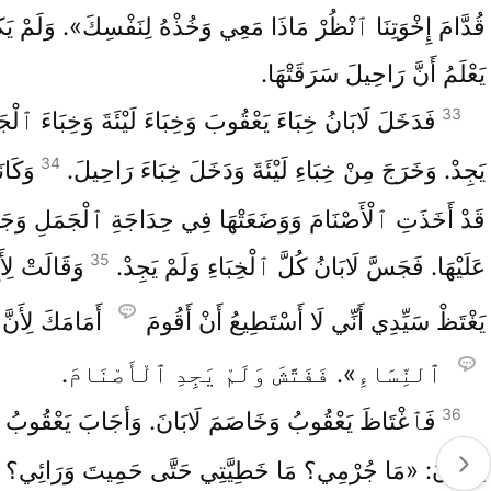
قُدَّامَ إِخْوَتِنَا ٱنْظُرْ مَاذَا مَعِي وَخُذْهُ لِنَفْسِكَ». وَلَمْ يَ
يَعْلَمُ أَنَّ رَاحِيلَ سَرَقَتْهَا.
33
فَدَخَلَ لَابَانُ خِبَاءَ يَعْقُوبَ وَخِبَاءَ لَيْئَةَ وَخِبَاءَ ٱلْجَا
34
يَجِدْ. وَخَرَجَ مِنْ خِبَاءِ لَيْئَةَ وَدَخَلَ خِبَاءَ رَاحِيلَ.
وَكَا
قَدْ أَخَذَتِ ٱلْأَصْنَامَ وَوَضَعَتْهَا فِي حِدَاجَةِ ٱلْجَمَلِ وَج
35
عَلَيْهَا. فَجَسَّ لَابَانُ كُلَّ ٱلْخِبَاءِ وَلَمْ يَجِدْ.
وَقَالَتْ لِأَ
يَغْتَظْ سَيِّدِي أَنِّي لَا أَسْتَطِيعُ أَنْ أَقُومَ
أَمَامَكَ لِأَنَّ 
ٱلنِّسَاءِ». فَفَتَّشَ وَلَمْ يَجِدِ ٱلْأَصْنَامَ.
36
فَٱغْتَاظَ يَعْقُوبُ وَخَاصَمَ لَابَانَ. وَأجَابَ يَعْقُوبُ و
لِلَابَانَ: «مَا جُرْمِي؟ مَا خَطِيَّتِي حَتَّى حَمِيتَ وَرَائِي؟