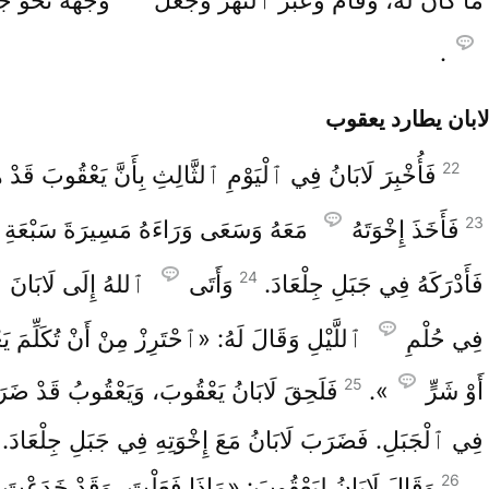
.
لابان يطارد يعقوب
22
فَأُخْبِرَ لَابَانُ فِي ٱلْيَوْمِ ٱلثَّالِثِ بِأَنَّ يَعْقُوبَ قَدْ 
23
فَأَخَذَ إِخْوَتَهُ
مَعَهُ وَسَعَى وَرَاءَهُ مَسِيرَةَ سَبْعَةِ أَي
24
فَأَدْرَكَهُ فِي جَبَلِ جِلْعَادَ.
وَأَتَى
ٱللهُ إِلَى لَابَانَ ٱل
فِي حُلْمِ
ٱللَّيْلِ وَقَالَ لَهُ: «ٱحْتَرِزْ مِنْ أَنْ تُكَلِّمَ يَ
25
أَوْ شَرٍّ
».
فَلَحِقَ لَابَانُ يَعْقُوبَ، وَيَعْقُوبُ قَدْ ضَرَ
فِي ٱلْجَبَلِ. فَضَرَبَ لَابَانُ مَعَ إِخْوَتِهِ فِي جَبَلِ جِلْعَادَ.
26
وَقَالَ لَابَانُ لِيَعْقُوبَ: «مَاذَا فَعَلْتَ، وَقَدْ خَدَعْتَ 