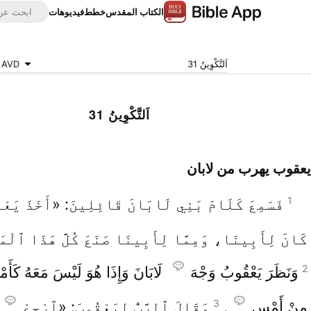
الكتاب المقدس
خطط
فيديوهات
اَلتَّكْوِينُ 31
AVD
اَلتَّكْوِينُ 31
يعقوب يهرب من لابان
1
فَسَمِعَ كَلَامَ بَنِي لَابَانَ قَائِلِينَ: «أَخَذَ يَعْقُ
كَانَ لِأَبِينَا، وَمِمَّا لِأَبِينَا صَنَعَ كُلَّ هَذَا ٱلْمَج
2
وَنَظَرَ يَعْقُوبُ وَجْهَ
لَابَانَ وَإِذَا هُوَ لَيْسَ مَعَهُ كَأَم
3
مِنْ أَمْسِ
.
وَقَالَ ٱلرَّبُّ لِيَعْقُوبَ: «ٱرْجِعْ