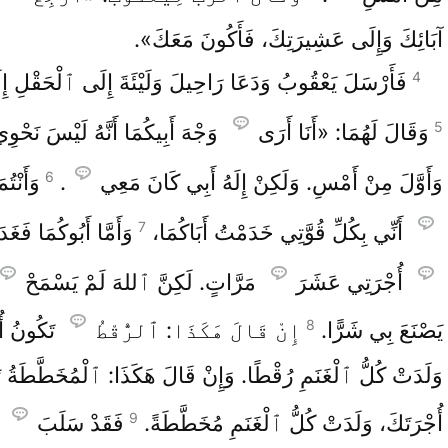
آبَائِكَ وَإِلَى عَشِيرَتِكَ، فَأَكُونَ مَعَكَ».
4
فَأَرْسَلَ يَعْقُوبُ وَدَعَا رَاحِيلَ وَلَيْئَةَ إِلَى ٱلْحَقْلِ إِ
5
وَقَالَ لَهُمَا: «أَنَا أَرَى
وَجْهَ أَبِيكُمَا أَنَّهُ لَيْسَ نَحْو
6
وَأَوَّلَ مِنْ أَمْسِ. وَلَكِنْ إِلَهُ أَبِي كَانَ مَعِي
.
وَأَنْتُ
7
أَنِّي بِكُلِّ قُوَّتِي خَدَمْتُ أَبَاكُمَا،
وَأَمَّا أَبُوكُمَا فَغَد
أُجْرَتِي عَشَرَ
مَرَّاتٍ. لَكِنَّ ٱللهَ لَمْ يَسْمَحْ
8
يَصْنَعَ بِي شَرًّا.
إِنْ قَالَ هَكَذَا: ٱلرُّقْطُ
تَكُونُ أُ
وَلَدَتْ كُلُّ ٱلْغَنَمِ رُقْطًا. وَإِنْ قَالَ هَكَذَا: ٱلْمُخَطَّطَةُ 
9
أُجْرَتَكَ، وَلَدَتْ كُلُّ ٱلْغَنَمِ مُخَطَّطَةً.
فَقَدْ سَلَبَ
ٱ