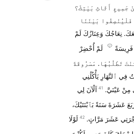
ْ جَمِيعِ أَثَاثِ بَيْتِكَ؟
 فَلْيُنْصِفُوا بَيْنَنَا
عَكَ. نِعَاجُكَ وَعِنَازُكَ لَمْ
فَرِيسَةً
لَمْ أُحْضِرْ
نْتَ تَطْلُبُهَا. مَسْرُوقَةَ
تُ فِي ٱلنَّهَارِ يَأْكُلُنِي
41
 مِنْ عَيْنَيَّ.
اَلْآنَ لِي
بَعَ عَشَرَةَ سَنَةً بَٱبْنَتَيْكَ،
42
ْرَتِي عَشَرَ مَرَّاتٍ.
لَوْلَا
ِسْحَاقَ كَانَ مَعِي، لَكُنْتَ