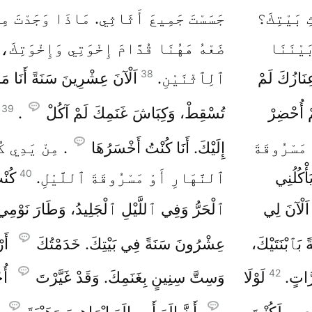
ِ بَيْتِكَ؟
جَسَسْتَ جَمِيعَ أَثَاثِي. مَاذَا وَجَدْتَ مِن
َيْنَنَا
ضَعْهُ هَهُنَا قُدَّامَ إِخْوَتِي وَإِخْوَتِكَ،
38
نَازُكَ لَمْ
ٱلِٱثْنَيْنِ.
اَلْآنَ عِشْرِينَ سَنَةً أَنَا مَ
39
 أُحْضِرْ
تُسْقِطْ، وَكِبَاشَ غَنَمِكَ لَمْ آكُلْ
.
 مَسْرُوقَةَ
إِلَيْكَ. أَنَا كُنْتُ أَخْسَرُهَا
. مِنْ يَدِي كُ
40
ْكُلُنِي
ٱلنَّهَارِ أَوْ مَسْرُوقَةَ ٱللَّيْلِ.
كُنْ
اَلْآنَ لِي
ٱلْحَرُّ وَفِي ٱللَّيْلِ ٱلْجَلِيدُ، وَطَارَ نَوْمِي
 بَٱبْنَتَيْكَ،
عِشْرُونَ سَنَةً فِي بَيْتِكَ. خَدَمْتُكَ
أَرْ
42
َّاتٍ.
لَوْلَا
وَسِتَّ سِنِينٍ بِغَنَمِكَ. وَقَدْ غَيَّرْتَ
أُج
عِي، لَكُنْتَ
أَنَّ إِلَهَ أَبِي إِلَهَ إِبْرَاهِيمَ وَهَيْبَةَ
إ