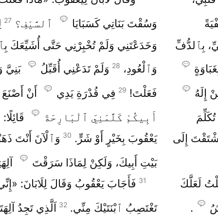
27
يَةً
وَسُقْتَ بَنَاتِي كَسَبَايَا
ٱلسَّيْفِ؟
ل
يِّ، بِٱلدُّفِّ
وَخَدَعْتَنِي وَلَمْ تُخْبِرْنِي حَتَّى أُشَيِّعَكَ بِٱل
28
َبَاوَةٍ
وَٱلْعُودِ،
وَلَمْ تَدَعْنِي أُقَبِّلُ
بَنِيَّ و
29
ْ إِلَهُ
فَعَلْتَ!
فِي قُدْرَةِ يَدِي
أَنْ أَصْنَعَ ب
كَلِّمَ
أَبِيكُمْ كَلَّمَنِيَ ٱلْبَارِحَةَ
قَائِلًا: 
30
ٱشْتَقْتَ إِلَى
يَعْقُوبَ بِخَيْرٍ أَوْ شَرٍّ.
وَٱلْآنَ أَنْتَ ذَهَب
بَيْتِ أَبِيكَ، وَلَكِنْ لِمَاذَا سَرَقْتَ
آلِهَ
31
تُ لَعَلَّكَ
فَأَجَابَ يَعْقُوبُ وَقَالَ لِلَابَانَ: «إِنِّي
32
شُ
.
تَغْتَصِبُ ٱبْنَتَيْكَ مِنِّي.
اَلَّذِي تَجِدُ آلِهَ