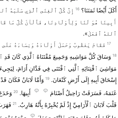
16
أَكَلَ أَيْضًا ثَمَنَنَا؟
إِنَّ كُلَّ ٱلْغِنَى ٱلَّذِي سَلَبَهُ ٱلل
أَبِينَا هُوَ لَنَا وَلِأَوْلَادِنَا، فَٱلْآنَ كُلَّ مَا قَال
ٱللهُ ٱفْعَلْ».
17
فَقَامَ يَعْقُوبُ وَحَمَلَ أَوْلَادَهُ وَنِسَاءَهُ عَلَى
18
وَسَاقَ كُلَّ مَوَاشِيهِ وَجَمِيعَ مُقْتَنَاهُ ٱلَّذِي كَانَ قَدِ ٱ
مَوَاشِيَ ٱقْتِنَائِهِ ٱلَّتِي ٱقْتَنَى فِي فَدَّانِ أَرَامَ، لِيَجِيءَ
19
إِسْحَاقَ أَبِيهِ إِلَى أَرْضِ كَنْعَانَ.
وَأَمَّا لَابَانُ فَكَانَ قَد
20
غَنَمَهُ، فَسَرَقَتْ رَاحِيلُ أَصْنَامَ
أَبِيهَا.
وَخَدَعَ
21
قَلْبَ لَابَانَ ٱلْأَرَامِيِّ إِذْ لَمْ يُخْبِرْهُ بِأَنَّهُ هَارِبٌ.
فَهَرَبَ
مَا كَانَ لَهُ، وَقَامَ وَعَبَرَ ٱلنَّهْرَ وَجَعَلَ
وَجْهَهُ نَحْوَ جَب