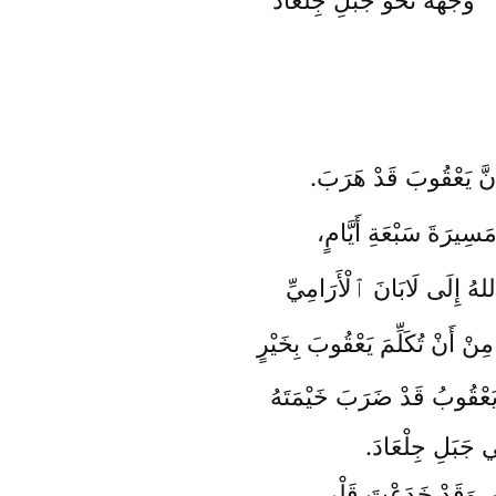
أَنَّ يَعْقُوبَ قَدْ هَرَبَ.
سِيرَةَ سَبْعَةِ أَيَّامٍ،
ُ إِلَى لَابَانَ ٱلْأَرَامِيِّ
نْ أَنْ تُكَلِّمَ يَعْقُوبَ بِخَيْرٍ
يَعْقُوبُ قَدْ ضَرَبَ خَيْمَتَهُ
 جَبَلِ جِلْعَادَ.
َ، وَقَدْ خَدَعْتَ قَلْبِي،