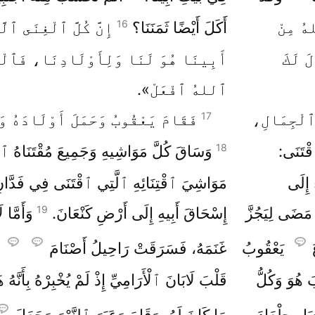
16
هُ مِنْ
أَكَلَ أَيْضًا ثَمَنَنَا؟
إِنَّ كُلَّ ٱلْغِنَى ٱلّ
َ لَكَ
أَبِينَا هُوَ لَنَا وَلِأَوْلَادِنَا، فَٱلْآن
ٱللهُ ٱفْعَلْ».
17
 ٱلْجِمَالِ،
فَقَامَ يَعْقُوبُ وَحَمَلَ أَوْلَادَهُ 
18
قْتَنَى:
وَسَاقَ كُلَّ مَوَاشِيهِ وَجَمِيعَ مُقْتَنَاهُ ٱ
 إِلَى
مَوَاشِيَ ٱقْتِنَائِهِ ٱلَّتِي ٱقْتَنَى فِي فَدَّانِ
19
ْ مَضَى لِيَجُزَّ
إِسْحَاقَ أَبِيهِ إِلَى أَرْضِ كَنْعَانَ.
وَأَمَّا 
يَعْقُوبُ
غَنَمَهُ، فَسَرَقَتْ رَاحِيلُ أَصْنَامَ
أ
 هُوَ وَكُلُّ
قَلْبَ لَابَانَ ٱلْأَرَامِيِّ إِذْ لَمْ يُخْبِرْهُ بِأَنَّه
َلِ جِلْعَادَ
مَا كَانَ لَهُ، وَقَامَ وَعَبَرَ ٱلنَّهْرَ وَجَعَلَ