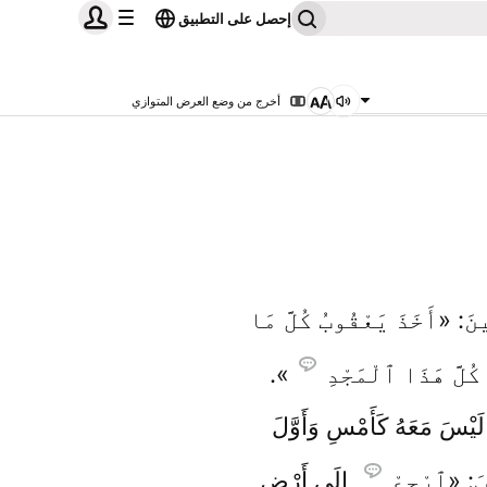
إحصل على التطبيق
أخرج من وضع العرض المتوازي
َ: «أَخَذَ يَعْقُوبُ كُلَّ مَا
ُلَّ هَذَا ٱلْمَجْدِ
».
 لَيْسَ مَعَهُ كَأَمْسِ وَأَوَّلَ
بَ: «ٱرْجِعْ
إِلَى أَرْضِ