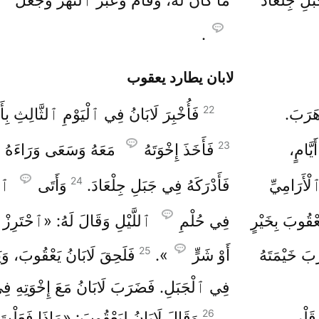
.
لابان يطارد يعقوب
22
هَرَبَ.
فَأُخْبِرَ لَابَانُ فِي ٱلْيَوْمِ ٱلثَّالِثِ بِ
23
َّامٍ،
فَأَخَذَ إِخْوَتَهُ
مَعَهُ وَسَعَى وَرَاءَهُ مَ
24
ْأَرَامِيِّ
فَأَدْرَكَهُ فِي جَبَلِ جِلْعَادَ.
وَأَتَى
ٱلله
عْقُوبَ بِخَيْرٍ
فِي حُلْمِ
ٱللَّيْلِ وَقَالَ لَهُ: «ٱحْتَرِزْ مِ
25
بَ خَيْمَتَهُ
أَوْ شَرٍّ
».
فَلَحِقَ لَابَانُ يَعْقُوبَ، وَ
فِي ٱلْجَبَلِ. فَضَرَبَ لَابَانُ مَعَ إِخْوَتِهِ فِي
26
قَلْبِي،
وَقَالَ لَابَانُ لِيَعْقُوبَ: «مَاذَا فَعَلْت