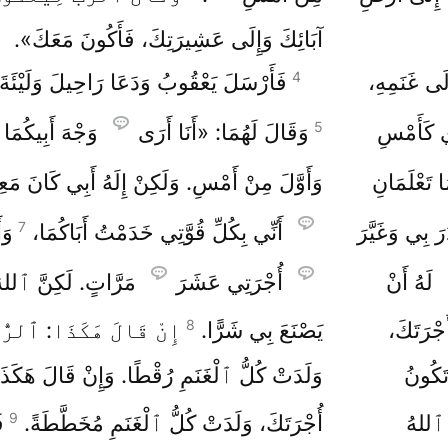
آبَائِكَ وَإِلَى عَشِيرَتِكَ، فَأَكُونَ مَعَكَ».
4
لَى غَنَمِهِ،
فَأَرْسَلَ يَعْقُوبُ وَدَعَا رَاحِيلَ وَلَيْئَةَ
5
ِي كَأَمْسِ
وَقَالَ لَهُمَا: «أَنَا أَرَى
وَجْهَ أَبِيكُمَا 
مَا تَعْلَمَانِ
وَأَوَّلَ مِنْ أَمْسِ. وَلَكِنْ إِلَهُ أَبِي كَانَ مَ
7
َرَ بِي وَغَيَّرَ
أَنِّي بِكُلِّ قُوَّتِي خَدَمْتُ أَبَاكُمَا،
وَأ
لَهُ أَنْ
أُجْرَتِي عَشَرَ
مَرَّاتٍ. لَكِنَّ ٱللهَ
8
جْرَتَكَ،
يَصْنَعَ بِي شَرًّا.
إِنْ قَالَ هَكَذَا: ٱلرُّق
تَكُونُ
وَلَدَتْ كُلُّ ٱلْغَنَمِ رُقْطًا. وَإِنْ قَالَ هَكَذ
9
للهُ
أُجْرَتَكَ، وَلَدَتْ كُلُّ ٱلْغَنَمِ مُخَطَّطَةً.
ف