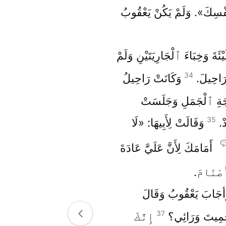
نَفْسِكَ». وَلَمْ يَكُنْ يَعْقُوبُ
ئَةَ وَخِبَاءَ ٱلْجَارِيَتَيْنِ وَلَمْ
34
 رَاحِيلَ.
وَكَانَتْ رَاحِيلُ
جَةِ ٱلْجَمَلِ وَجَلَسَتْ
35
دْ.
وَقَالَتْ لِأَبِيهَا: «لَا
أَمَامَكَ لِأَنَّ عَلَيَّ عَادَةَ
َصْنَامَ.
أجَابَ يَعْقُوبُ وَقَالَ
37
حَمِيتَ وَرَائِي؟
إِنَّكَ