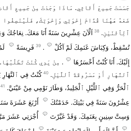
جَسَسْتَ جَمِيعَ أَثَاثِي. مَاذَا وَجَدْتَ مِنْ جَمِيعِ أَثَاث
ضَعْهُ هَهُنَا قُدَّامَ إِخْوَتِي وَإِخْوَتِكَ، فَلْيُنْصِفُوا ب
38
ٱلِٱثْنَيْنِ.
اَلْآنَ عِشْرِينَ سَنَةً أَنَا مَعَكَ. نِعَاجُكَ وَعِ
39
تُسْقِطْ، وَكِبَاشَ غَنَمِكَ لَمْ آكُلْ
.
فَرِيسَةً
لَمْ
إِلَيْكَ. أَنَا كُنْتُ أَخْسَرُهَا
. مِنْ يَدِي كُنْتَ تَطْلُبُهَا.
40
ٱلنَّهَارِ أَوْ مَسْرُوقَةَ ٱللَّيْلِ.
كُنْتُ فِي ٱلنَّهَارِ يَأ
41
ٱلْحَرُّ وَفِي ٱللَّيْلِ ٱلْجَلِيدُ، وَطَارَ نَوْمِي مِنْ عَيْنَيَّ.
عِشْرُونَ سَنَةً فِي بَيْتِكَ. خَدَمْتُكَ
أَرْبَعَ عَشَرَةَ سَنَةً
وَسِتَّ سِنِينٍ بِغَنَمِكَ. وَقَدْ غَيَّرْتَ
أُجْرَتِي عَشَرَ مَر
أَنَّ إِلَهَ أَبِي إِلَهَ إِبْرَاهِيمَ وَهَيْبَةَ
إِسْحَاقَ كَانَ مَ