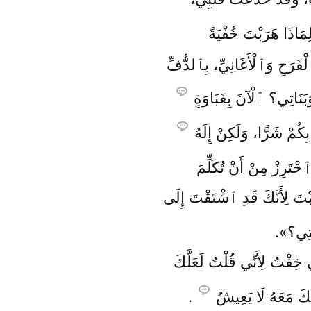
ِمَاذَا هَرَبْتَ خُفْيَةً
ْفَرَحِ وَٱلْأَغَانِيِّ، بِٱلدُّفِّ
َبَنَاتِي؟ ٱلْآنَ بِغَبَاوَةٍ
ِكُمْ شَرًّا، وَلَكِنْ إِلَهُ
ٱحْتَرِزْ مِنْ أَنْ تُكَلِّمَ
ْتَ لِأَنَّكَ قَدِ ٱشْتَقْتَ إِلَى
تِي؟».
 خِفْتُ لِأَنِّي قُلْتُ لَعَلَّكَ
تَكَ مَعَهُ لَا يَعِيشُ
.