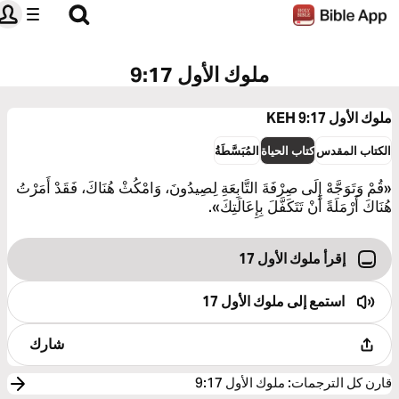
ملوك الأول 9:17
ملوك الأول 9:17
KEH
الكتاب المقدس
كتاب الحياة
المُبَسَّطَةُ
«قُمْ وَتَوَجَّهْ إِلَى صِرْفَةَ التَّابِعَةِ لِصِيدُونَ، وَامْكُثْ هُنَاكَ، فَقَدْ أَمَرْتُ
هُنَاكَ أَرْمَلَةً أَنْ تَتَكَفَّلَ بِإِعَالَتِكَ».
إقرأ ملوك الأول 17
استمع إلى
ملوك الأول 17
شارك
قارن كل الترجمات
:
ملوك الأول 9:17