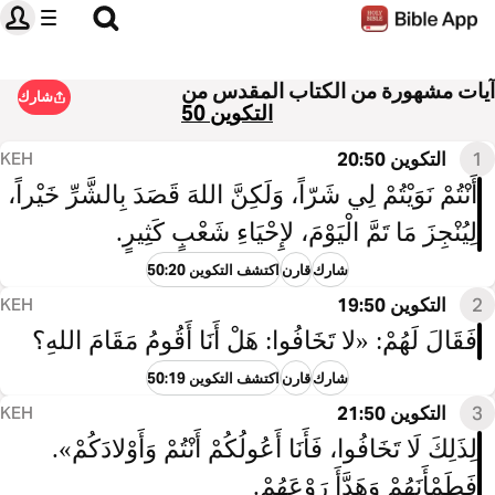
آيات مشهورة من الكتاب المقدس من
شارك
التكوين 50
1
التكوين 20:50
KEH
أَنْتُمْ نَوَيْتُمْ لِي شَرّاً، وَلَكِنَّ اللهَ قَصَدَ بِالشَّرِّ خَيْراً،
لِيُنْجِزَ مَا تَمَّ الْيَوْمَ، لإِحْيَاءِ شَعْبٍ كَثِيرٍ.
شارك
قارن
اكتشف التكوين 50:20
2
التكوين 19:50
KEH
فَقَالَ لَهُمْ: «لا تَخَافُوا: هَلْ أَنَا أَقُومُ مَقَامَ اللهِ؟
شارك
قارن
اكتشف التكوين 50:19
3
التكوين 21:50
KEH
لِذَلِكَ لَا تَخَافُوا، فَأَنَا أَعُولُكُمْ أَنْتُمْ وَأَوْلادَكُمْ».
فَطَمْأَنَهُمْ وَهَدَّأَ رَوْعَهُمْ.