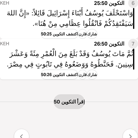
6
التكوين 25:50
KEH
وَاسْتَحْلَفَ يُوسُفُ أَبْنَاءَ إِسْرَائِيلَ قَائِلاً: «إِنَّ اللهَ
سَيَفْتَقِدُكُمْ فَانْقُلُوا عِظَامِي مِنْ هُنَا».
شارك
قارن
اكتشف التكوين 50:25
7
التكوين 26:50
KEH
ثُمَّ مَاتَ يُوسُفُ وَقَدْ بَلَغَ مِنَ الْعُمْرِ مِئَةً وَعَشْرَ
سِنِينَ. فَحَنَّطُوهُ وَوَضَعُوهُ فِي تَابُوتٍ فِي مِصْرَ.
شارك
قارن
اكتشف التكوين 50:26
إقرأ التكوين 50