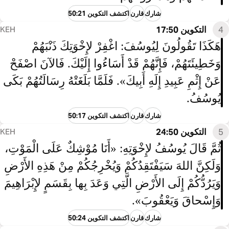
شارك
قارن
اكتشف التكوين 50:21
4
التكوين 17:50
KEH
هَكَذَا تَقُولُونَ لِيُوسُفَ: اغْفِرْ لإِخْوَتِكَ ذَنْبَهُمْ
وَخَطِيئَتَهُمْ، فَإِنَّهُمْ قَدْ أَسَاءُوا إِلَيْكَ. فَالآنَ اصْفَحْ
عَنْ إِثْمِ عَبِيدِ إِلَهِ أَبِيكَ». فَلَمَّا بَلَغَتْهُ رِسَالَتُهُمْ بَكَى
يُوسُفُ.
شارك
قارن
اكتشف التكوين 50:17
5
التكوين 24:50
KEH
ثُمَّ قَالَ يُوسُفُ لإِخْوَتِهِ: «أَنَا مُوْشِكٌ عَلَى الْمَوْتِ،
وَلَكِنَّ اللهَ سَيَفْتَقِدُكُمْ وَيُخْرِجُكُمْ مِنْ هَذِهِ الأَرْضِ
وَيَرُدُّكُمْ إِلَى الأَرْضِ الَّتِي وَعَدَ بِها بِقَسَمٍ لإِبْرَاهِيمَ
وَإِسْحاقَ وَيَعْقُوبَ».
شارك
قارن
اكتشف التكوين 50:24