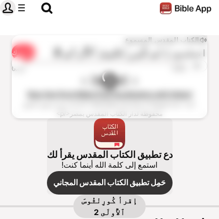
الكتاب المقدس المسموع
استمع إلى
كُورِنْثُوسَ ٱلأُولَى 2
شارك
1×
0:00
0:00
New Van Dyck Bible (Full Vocalization with Helps)
<p>© 1999 Bible Society of Egypt</p> <p>جميع حقوق الطبع
محفوظة لدار الكتاب المقدس بمصر</p>
دع تطبيق الكتاب المقدس يقرأ لك
استمع إلى كلمة الله أينما كنت!
حَمِل تطبيق الكتاب المقدس المجاني
إقرأ
كُورِنْثُوسَ
ٱلأُولَى 2