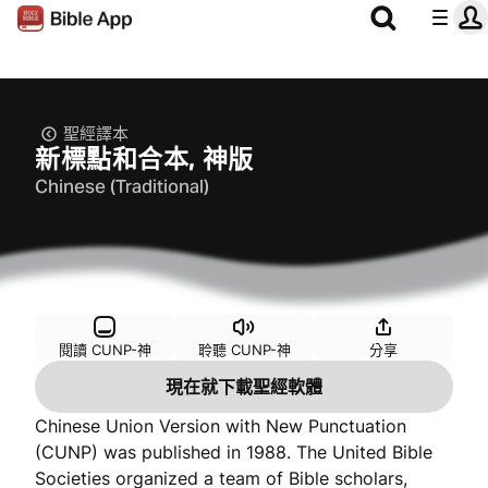
聖經譯本
新標點和合本, 神版
Chinese (Traditional)
閱讀 CUNP-神
聆聽 CUNP-神
分享
現在就下載聖經軟體
Chinese Union Version with New Punctuation
(CUNP) was published in 1988. The United Bible
Societies organized a team of Bible scholars,