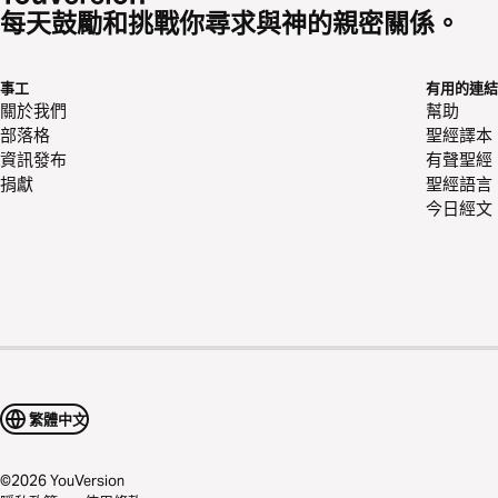
每天鼓勵和挑戰你尋求與神的親密關係。
事工
有用的連結
關於我們
幫助
部落格
聖經譯本
資訊發布
有聲聖經
捐獻
聖經語言
今日經文
繁體中文
©
2026
YouVersion