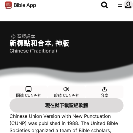
聖經譯本
新標點和合本, 神版
Chinese (Traditional)
閱讀 CUNP-神
聆聽 CUNP-神
分享
現在就下載聖經軟體
Chinese Union Version with New Punctuation
(CUNP) was published in 1988. The United Bible
Societies organized a team of Bible scholars,