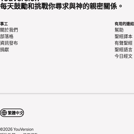
每天鼓勵和挑戰你尋求與神的親密關係。
事工
有用的連結
關於我們
幫助
部落格
聖經譯本
資訊發布
有聲聖經
捐獻
聖經語言
今日經文
繁體中文
©
2026
YouVersion