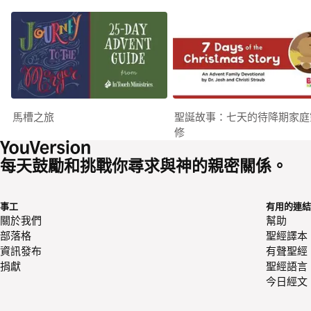
馬槽之旅
聖誕故事：七天的待降期家庭
修
每天鼓勵和挑戰你尋求與神的親密關係。
事工
有用的連結
關於我們
幫助
部落格
聖經譯本
資訊發布
有聲聖經
捐獻
聖經語言
今日經文