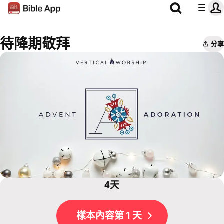
待降期敬拜
分享
4天
樣本內容第 1 天