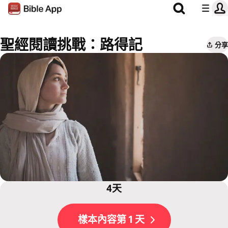
聖經閱讀挑戰：路得記
分享
4天
樣本內容第 1 天