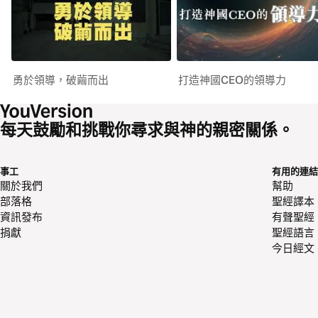
勇於領導，破繭而出
打造神國CEO的領導力
每天鼓勵和挑戰你尋求與神的親密關係。
事工
有用的連結
關於我們
幫助
部落格
聖經譯本
資訊發布
有聲聖經
捐獻
聖經語言
今日經文