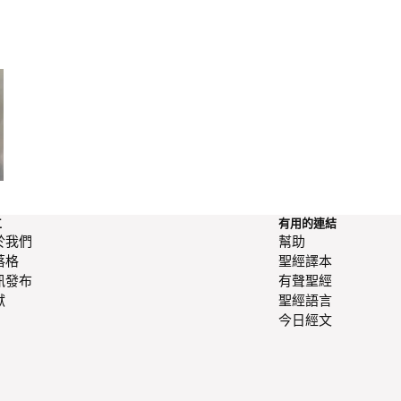
贏了國位，輸了一切
工
有用的連結
於我們
幫助
落格
聖經譯本
訊發布
有聲聖經
獻
聖經語言
今日經文