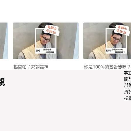
揭開帕子來認識神
你是100%的基督徒嗎？
事
關
親
部
資
捐