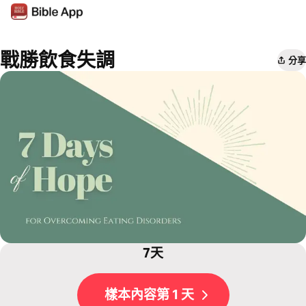
戰勝飲食失調
分享
7天
樣本內容第 1 天