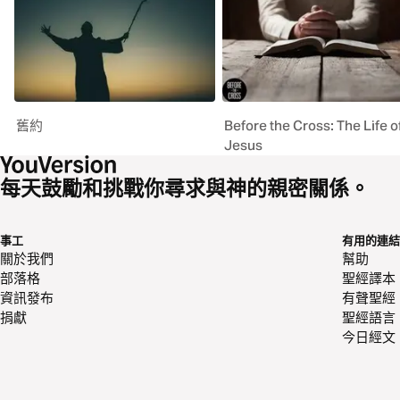
舊約
Before the Cross: The Life o
Jesus
每天鼓勵和挑戰你尋求與神的親密關係。
事工
有用的連結
關於我們
幫助
部落格
聖經譯本
資訊發布
有聲聖經
捐獻
聖經語言
今日經文