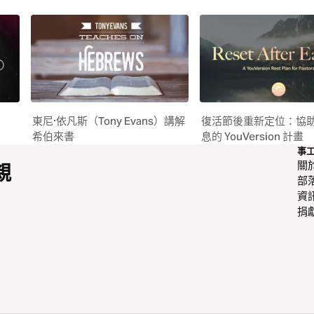
東尼·依凡斯（Tony Evans）講解
復活節後重新定位：協
希伯來書
息的 YouVersion 計畫
事
關
親
部
資
捐