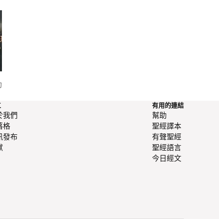
助牧者安
開講聖經學 —— 東尼·伊凡斯
馬槽之旅
工
有用的連結
於我們
幫助
落格
聖經譯本
訊發布
有聲聖經
獻
聖經語言
今日經文