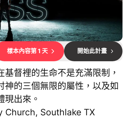
樣本內容第 1 天
開始此計畫
在基督裡的生命不是充滿限制，
討神的三個無限的屬性，以及如
體現出來。
y Church, Southlake TX