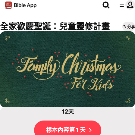
全家歡慶聖誕：兒童靈修計畫
分享
12天
樣本內容第 1 天