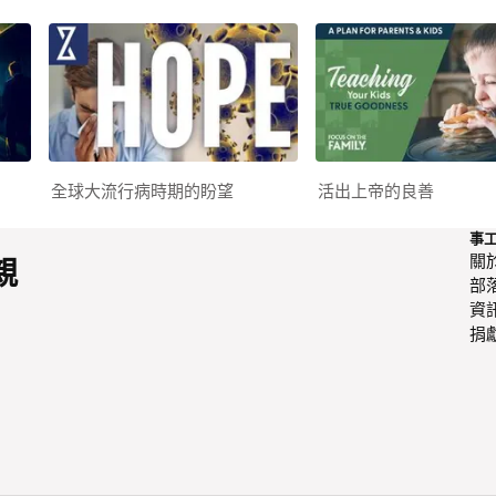
全球大流行病時期的盼望
活出上帝的良善
事
關
親
部
資
捐