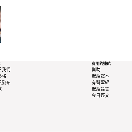
分享耶穌的四種方式
《耶穌大過一切》
恩的基石（9 之 3
工
有用的連結
於我們
幫助
落格
聖經譯本
訊發布
有聲聖經
獻
聖經語言
今日經文