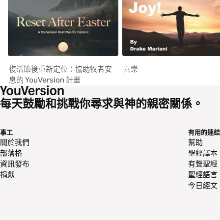
復活節後重新定位：協助牧者安
喜樂
息的 YouVersion 計畫
每天鼓勵和挑戰你尋求與神的親密關係。
事工
有用的連結
關於我們
幫助
部落格
聖經譯本
資訊發布
有聲聖經
捐獻
聖經語言
今日經文