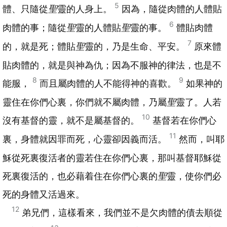
5
體、只隨從
聖
靈的人身上。
因為，隨從肉體的人體貼
6
肉體的事；隨從
聖
靈的人體貼
聖
靈的事。
體貼肉體
7
的，就是死；體貼
聖
靈的，乃是生命、平安。
原來體
貼肉體的，就是與神為仇；因為不服神的律法，也是不
8
9
能服，
而且屬肉體的人不能得神的喜歡。
如果神的
靈住在你們心裏，你們就不屬肉體，乃屬
聖
靈了。人若
10
沒有基督的靈，就不是屬基督的。
基督若在你們心
11
裏，身體就因罪而死，心靈卻因義而活。
然而，叫耶
穌從死裏復活者的靈若住在你們心裏，那叫基督耶穌從
死裏復活的，也必藉着住在你們心裏的
聖
靈，使你們必
死的身體又活過來。
12
弟兄們，這樣看來，我們並不是欠肉體的債去順從