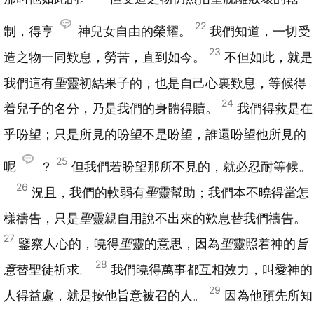
22
制，得享
神兒女自由的榮耀。
我們知道，一切受
23
造之物一同歎息，勞苦，直到如今。
不但如此，就是
我們這有
聖
靈初結果子的，也是自己心裏歎息，等候得
24
着兒子的名分，乃是我們的身體得贖。
我們得救是在
乎盼望；只是所見的盼望不是盼望，誰還盼望他所見的
25
呢
？
但我們若盼望那所不見的，就必忍耐等候。
26
況且，我們的軟弱有
聖
靈幫助；我們本不曉得當怎
樣禱告，只是
聖
靈親自用說不出來的歎息替我們禱告。
27
鑒察人心的，曉得
聖
靈的意思，因為
聖
靈照着神的
旨
28
意
替聖徒祈求。
我們曉得萬事都互相效力，叫愛神的
29
人得益處，就是按他旨意被召的人。
因為他預先所知