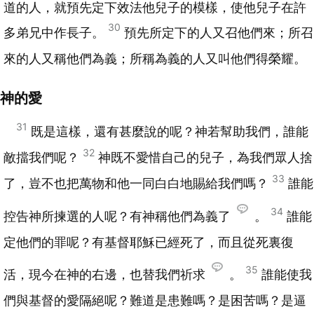
道的人，就預先定下效法他兒子的模樣，使他兒子在許
30
多弟兄中作長子。
預先所定下的人又召他們來；所召
來的人又稱他們為義；所稱為義的人又叫他們得榮耀。
神的愛
31
既是這樣，還有甚麼說的呢？神若幫助我們，誰能
32
敵擋我們呢？
神既不愛惜自己的兒子，為我們眾人捨
33
了，豈不也把萬物和他一同白白地賜給我們嗎？
誰能
34
控告神所揀選的人呢？有神稱他們為義了
。
誰能
定他們的罪呢？有基督耶穌已經死了，而且從死裏復
35
活，現今在神的右邊，也替我們祈求
。
誰能使我
們與基督的愛隔絕呢？難道是患難嗎？是困苦嗎？是逼