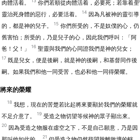
13
肉體活着。
你們若順從肉體活着，必要死；若靠着
聖
14
靈治死身體的惡行，必要活着。
因為凡被神的靈引導
15
的，都是神的兒子。
你們所受的，不是奴僕的心，仍
舊害怕；所受的，乃是兒子的心，因此我們呼叫：「阿
16
爸！父！」
聖靈與我們的心同證我們是神的兒女；
17
既是兒女，便是後嗣，就是神的後嗣，和基督同作後
嗣。如果我們和他一同受苦，也必和他一同得榮耀。
將來的榮耀
18
我想，現在的苦楚若比起將來要顯於我們的榮耀就
19
不足介意了。
受造之物切望等候神的眾子顯出來。
20
因為受造之物服在虛空之下，不是自己願意，乃是因
21
那叫他如此的。
但受造之物仍然指望脫離敗壞的轄