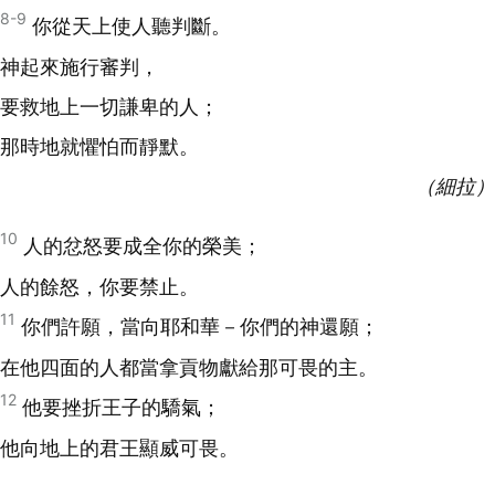
8-9
你從天上使人聽判斷。
神起來施行審判，
要救地上一切謙卑的人；
那時地就懼怕而靜默。
（細拉）
10
人的忿怒要成全你的榮美；
人的餘怒，你要禁止。
11
你們許願，當向耶和華－你們的神還願；
在他四面的人都當拿貢物獻給那可畏的主。
12
他要挫折王子的驕氣；
他向地上的君王顯威可畏。