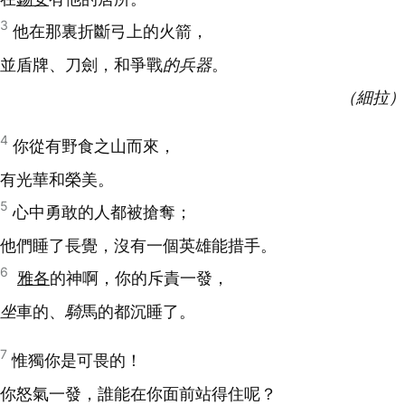
3
他在那裏折斷弓上的火箭，
並盾牌、刀劍，和爭戰
的兵器
。
（細拉）
4
你從有野食之山而來，
有光華和榮美。
5
心中勇敢的人都被搶奪；
他們睡了長覺，沒有一個英雄能措手。
6
雅各
的神啊，你的斥責一發，
坐
車的、
騎
馬的都沉睡了。
7
惟獨你是可畏的！
你怒氣一發，誰能在你面前站得住呢？