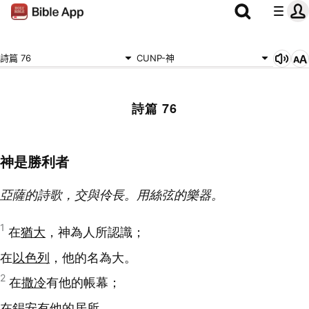
詩篇 76
CUNP-神
詩篇 76
神是勝利者
亞薩的詩歌，交與伶長。用絲弦的樂器。
1
在
猶大
，神為人所認識；
在
以色列
，他的名為大。
2
在
撒冷
有他的帳幕；
在
錫安
有他的居所。