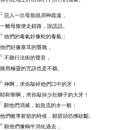
3
惡人一出母胎就
與
神疏遠，
一離母腹便走錯路，說謊話。
4
他們的毒氣好像蛇的毒氣；
他們好像塞耳的聾虺，
5
不聽行法術的聲音，
雖用極靈的咒語也是不聽。
6
神啊，求你敲碎他們口中的牙！
耶和華啊，求你敲掉少壯獅子的大牙！
7
願他們消滅，如急流的水一般；
他們瞅準射箭的時候，願箭頭彷彿砍斷。
8
願他們像蝸牛消化過去，