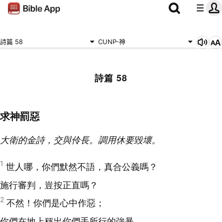
詩篇 58
CUNP-神
詩篇 58
求神罰惡
大衛的金詩，交與伶長。調用休要毀壞。
1
世人哪，你們默然不語，真合公義嗎？
施行審判，豈按正直嗎？
2
不然！你們是心中作惡；
你們在地上秤出你們手所行的強暴。