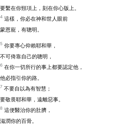
要繫在你頸項上，刻在你心版上。
4
這樣，你必在神和世人眼前
蒙恩寵，有聰明。
5
你要專心仰賴耶和華，
不可倚靠自己的聰明，
6
在你一切所行的事上都要認定他，
他必指引你的路。
7
不要自以為有智慧；
要敬畏耶和華，遠離惡事。
8
這便醫治你的肚臍，
滋潤你的百骨。