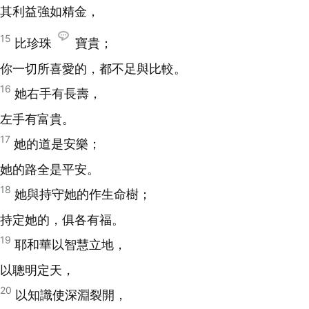
其利益強如精金，
15
比珍珠
寶貴；
你一切所喜愛的，都不足與比較。
16
她右手有長壽，
左手有富貴。
17
她的道是安樂；
她的路全是平安。
18
她與持守她的作生命樹；
持定她的，俱各有福。
19
耶和華以智慧立地，
以聰明定天，
20
以知識使深淵裂開，