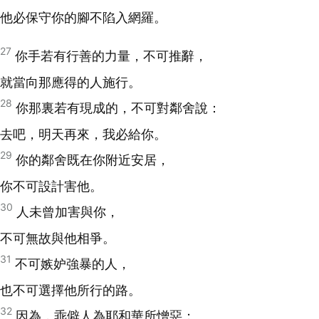
他必保守你的腳不陷入網羅。
27
你手若有行善的力量，不可推辭，
就當向那應得的人施行。
28
你那裏若有現成的，不可對鄰舍說：
去吧，明天再來，我必給你。
29
你的鄰舍既在你附近安居，
你不可設計害他。
30
人未曾加害與你，
不可無故與他相爭。
31
不可嫉妒強暴的人，
也不可選擇他所行的路。
32
因為，乖僻人為耶和華所憎惡；