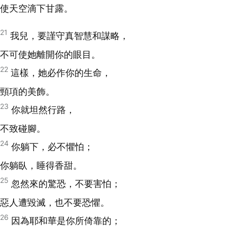
使天空滴下甘露。
21
我兒，要謹守真智慧和謀略，
不可使她離開你的眼目。
22
這樣，她必作你的生命，
頸項的美飾。
23
你就坦然行路，
不致碰腳。
24
你躺下，必不懼怕；
你躺臥，睡得香甜。
25
忽然來的驚恐，不要害怕；
惡人遭毀滅，也不要恐懼。
26
因為耶和華是你所倚靠的；