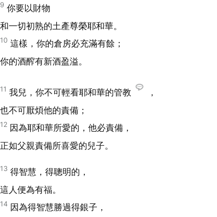
9
你要以財物
和一切初熟的土產尊榮耶和華。
10
這樣，你的倉房必充滿有餘；
你的酒醡有新酒盈溢。
11
我兒，你不可輕看耶和華的管教
，
也不可厭煩他的責備；
12
因為耶和華所愛的，他必責備，
正如父親責備所喜愛的兒子。
13
得智慧，得聰明的，
這人便為有福。
14
因為得智慧勝過得銀子，