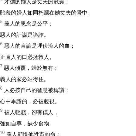
才德的婦人是丈夫的冠冕；
貽羞的婦人如同朽爛在她丈夫的骨中。
5
義人的思念是公平；
惡人的計謀是詭詐。
6
惡人的言論是埋伏流人的血；
正直人的口必拯救人。
7
惡人傾覆，歸於無有；
義人的家必站得住。
8
人必按自己的智慧被稱讚；
心中乖謬的，必被藐視。
9
被人輕賤，卻有僕人，
強如自尊，缺少食物。
10
義人顧惜他牲畜的命；