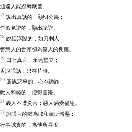
通達人能忍辱藏羞。
17
說出真話的，顯明公義；
作假見證的，顯出詭詐。
18
說話浮躁的，如刀刺人；
智慧人的舌頭卻為醫人的良藥。
19
口吐真言，永遠堅立；
舌說謊話，只存片時。
20
圖謀惡事的，心存詭詐；
勸人和睦的，便得喜樂。
21
義人不遭災害；惡人滿受禍患。
22
說謊言的嘴為耶和華所憎惡；
行事誠實的，為他所喜悅。