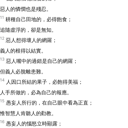
惡人的憐憫也是殘忍。
11
耕種自己田地的，必得飽食；
追隨虛浮的，卻是無知。
12
惡人想得壞人的網羅；
義人的根得以結實。
13
惡人嘴中的過錯是自己的網羅；
但義人必脫離患難。
14
人因口所結的果子，必飽得美福；
人手所做的，必為自己的報應。
15
愚妄人所行的，在自己眼中看為正直；
惟智慧人肯聽人的勸教。
16
愚妄人的惱怒立時顯露；