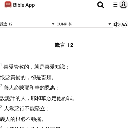
箴言 12
CUNP-神
箴言 12
1
喜愛管教的，就是喜愛知識；
恨惡責備的，卻是畜類。
2
善人必蒙耶和華的恩惠；
設詭計的人，耶和華必定他的罪。
3
人靠惡行不能堅立；
義人的根必不動搖。
4