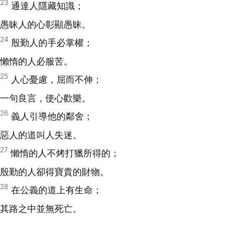
23
通達人隱藏知識；
愚昧人的心彰顯愚昧。
24
殷勤人的手必掌權；
懶惰的人必服苦。
25
人心憂慮，屈而不伸；
一句良言，使心歡樂。
26
義人引導他的鄰舍；
惡人的道叫人失迷。
27
懶惰的人不烤打獵所得的；
殷勤的人卻得寶貴的財物。
28
在公義的道上有生命；
其路之中並無死亡。