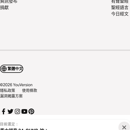
資訊發布
有聲聖經
捐獻
聖經語言
今日經文
繁體中文
©
2026
YouVersion
隱私政策
使用條款
漏洞揭露方案
目前選定：