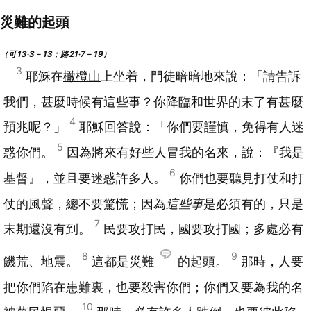
災難的起頭
（可13‧3－13；路21‧7－19）
3
耶穌在
橄欖山
上坐着，門徒暗暗地來說：「請告訴
我們，甚麼時候有這些事？你降臨和世界的末了有甚麼
4
預兆呢？」
耶穌回答說：「你們要謹慎，免得有人迷
5
惑你們。
因為將來有好些人冒我的名來，說：『我是
6
基督』，並且要迷惑許多人。
你們也要聽見打仗和打
仗的風聲，總不要驚慌；因為
這些事
是必須有的，只是
7
末期還沒有到。
民要攻打民，國要攻打國；多處必有
8
9
饑荒、地震。
這都是災難
的起頭。
那時，人要
把你們陷在患難裏，也要殺害你們；你們又要為我的名
10