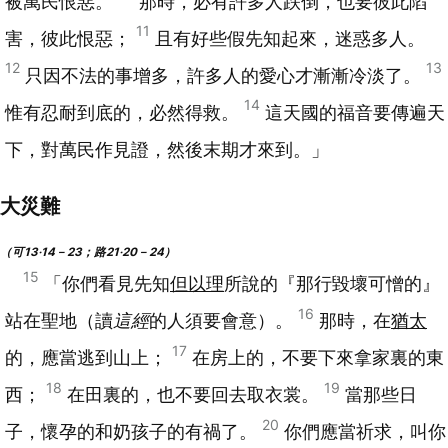
被萬民恨惡。
那時，必有許多人跌倒，也要彼此陷
11
害，彼此恨惡；
且有好些假先知起來，迷惑多人。
12
13
只因不法的事增多，許多人的愛心才漸漸冷淡了。
14
惟有忍耐到底的，必然得救。
這天國的福音要傳遍天
下，對萬民作見證，然後末期才來到。」
大災難
（可13‧14－23；路21‧20－24）
15
「你們看見先知
但以理
所說的『那行毀壞可憎的』
16
站在聖地（讀
這經
的人須要會意）。
那時，在
猶太
17
的，應當逃到山上；
在房上的，不要下來拿家裏的東
18
19
西；
在田裏的，也不要回去取衣裳。
當那些日
20
子，懷孕的和奶孩子的有禍了。
你們應當祈求，叫你