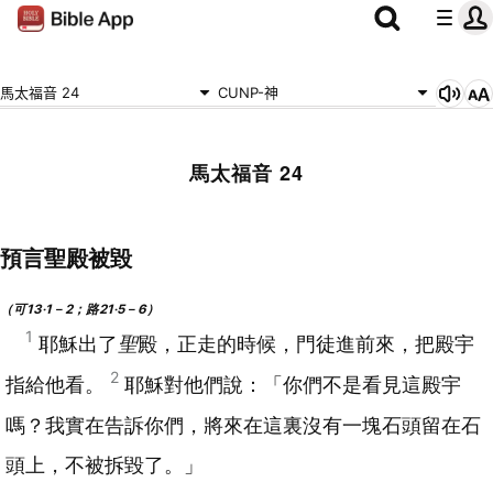
馬太福音 24
CUNP-神
馬太福音 24
預言聖殿被毀
（可13‧1－2；路21‧5－6）
1
耶穌出了
聖
殿，正走的時候，門徒進前來，把殿宇
2
指給他看。
耶穌對他們說：「你們不是看見這殿宇
嗎？我實在告訴你們，將來在這裏沒有一塊石頭留在石
頭上，不被拆毀了。」