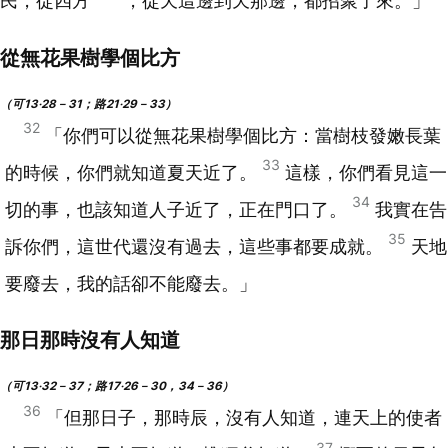
民，從四方
，從天這邊到天那邊，都招聚了來。」
從無花果樹學個比方
（可13‧28－31；路21‧29－33）
32
「你們可以從無花果樹學個比方：當樹枝發嫩長葉
33
的時候，你們就知道夏天近了。
這樣，你們看見這一
34
切的事，也該知道人子近了，正在門口了。
我實在告
35
訴你們，這世代還沒有過去，這些事都要成就。
天地
要廢去，我的話卻不能廢去。」
那日那時沒有人知道
（可13‧32－37；路17‧26－30，34－36）
36
「但那日子，那時辰，沒有人知道，連天上的使者
37