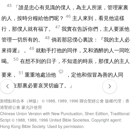
45
「誰是忠心有見識的僕人，為主人所派，管理家裏
46
的人，按時分糧給他們呢？
主人來到，看見他這樣
47
行，那僕人就有福了。
我實在告訴你們，主人要派他
48
管理一切所有的。
倘若那惡僕心裏說：『我的主人必
49
來得遲』，
就動手打他的同伴，又和酒醉的人一同吃
50
喝。
在想不到的日子，不知道的時辰，那僕人的主人
51
要來，
重重地處治他
，定他和假冒為善的人同
罪；在那裏必要哀哭切齒了。」
新標點和合本（神版） © 1988, 1989, 1996 聯合聖經公會 版權代理：香
港聖經公會 蒙允許使用
Chinese Union Version with New Punctuation, Shen Edition, Traditional
Script © 1988, 1989, 1996 United Bible Societies. Copyright agent:
Hong Kong Bible Society. Used by permission.