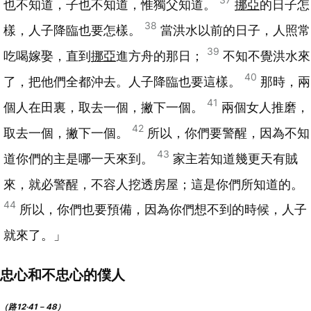
也不知道，子也不知道，惟獨父知道。
挪亞
的日子怎
38
樣，人子降臨也要怎樣。
當洪水以前的日子，人照常
39
吃喝嫁娶，直到
挪亞
進方舟的那日；
不知不覺洪水來
40
了，把他們全都沖去。人子降臨也要這樣。
那時，兩
41
個人在田裏，取去一個，撇下一個。
兩個女人推磨，
42
取去一個，撇下一個。
所以，你們要警醒，因為不知
43
道你們的主是哪一天來到。
家主若知道幾更天有賊
來，就必警醒，不容人挖透房屋；這是你們所知道的。
44
所以，你們也要預備，因為你們想不到的時候，人子
就來了。」
忠心和不忠心的僕人
（路12‧41－48）