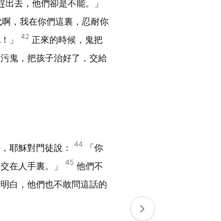
趕出去，他們卻是不能。」
代啊，我在你們這裏，忍耐你
42
吧！」
正來的時候，鬼把
那污鬼，把孩子治好了，交給
44
候，耶穌對門徒說：
「你
45
被交在人手裏。」
他們不
能明白，他們也不敢問這話的