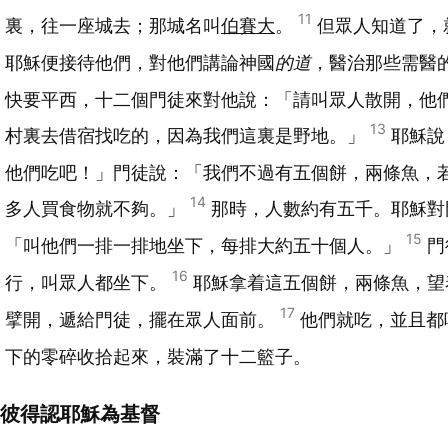
11
裏，往一座城去；那城名叫
伯賽大
。
但眾人知道了，
耶穌便接待他們，對他們講論神國
的道
，醫治那些需醫
快要平西，十二個門徒來對他說：「請叫眾人散開，他
13
村裏去借宿找吃的，因為我們這裏是野地。」
耶穌說
他們吃吧！」門徒說：「我們不過有五個餅，兩條魚，
14
多人買食物就不夠。」
那時，人數約有五千。耶穌對
15
「叫他們一排一排地坐下，每排大約五十個人。」
門
16
行，叫眾人都坐下。
耶穌拿着這五個餅，兩條魚，望
17
擘開，遞給門徒，擺在眾人面前。
他們就吃，並且都
下的零碎收拾起來，裝滿了十二籃子。
彼得認耶穌為基督