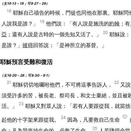
（太16‧13－19；可8‧27－29）
18
耶穌自己禱告的時候，門徒也同他在那裏。耶穌問
19
人說我是誰？」
他們說：「有人說是施洗的
約翰
；有
20
亞
；還有人說是古時的一個先知又活了。」
耶穌說：
是誰？」
彼得
回答說：「是神所立的基督。」
耶穌預言受難和復活
（太16‧20－28；可8‧30－9‧1）
21
22
耶穌切切地囑咐他們，不可將這事告訴人，
又說
須受許多的苦，被長老、祭司長，和文士棄絕，並且被
23
活。」
耶穌又對眾人說：「若有人要跟從我，就當捨
24
起他的十字架來跟從我。
因為，凡要救自己生命
25
命；凡為我喪掉生命的，必救了生命。
人若賺得全世