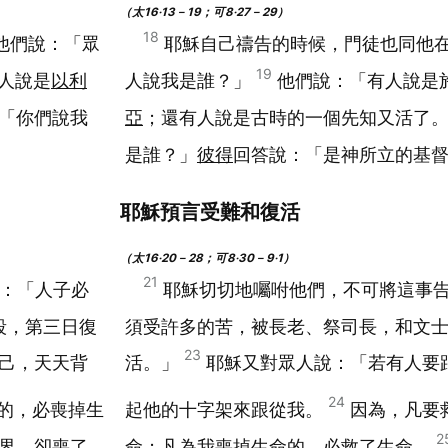
（太16‧13－19；可8‧27－29）
18
他們說：「眾
耶穌自己禱告的時候，門徒也同他
19
人說是
以利
人說我是誰？」
他們說：「有人說是
「你們說我
亞
；還有人說是古時的一個先知又活了
是誰？」
彼得
回答說：「是神所立的基
耶穌預言受難和復活
（太16‧20－28；可8‧30－9‧1）
21
：「人子必
耶穌切切地囑咐他們，不可將這事
殺，第三日復
須受許多的苦，被長老、祭司長，和文
23
己，天天背
活。」
耶穌又對眾人說：「若有人要
24
的，必喪掉生
起他的十字架來跟從我。
因為，凡要
2
界，卻喪了
命；凡為我喪掉生命的，必救了生命。