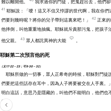
難以離開他。
我求過你的門徒，把鬼趕出去，他們卻
41
耶穌說：「噯！這又不信又悖謬的世代啊，我在你們
42
們要到幾時呢？將你的兒子帶到這裏來吧！」
正來的
他摔倒，叫他重重地抽瘋。耶穌就斥責那污鬼，把孩子
43
他父親。
眾人都詫異神的大能
。
耶穌第二次預言他的死
（太17‧22－23；可9‧30－32）
耶穌所做的一切事，眾人正希奇的時候，耶穌對門徒
們要把這些話存在耳中，因為人子將要被交在人手裏。
明白這話，意思乃是隱藏的，叫他們不能明白，他們也
意思。