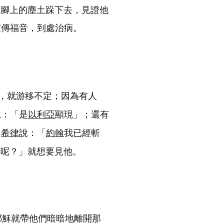
把腳上的塵土跺下去，見證他
宣傳福音，到處治病。
，就游移不定；因為有人
說：「是
以利亞
顯現」；還有
希律
說：「
約翰
我已經斬
事呢？」就想要見他。
耶穌就帶他們暗暗地離開那