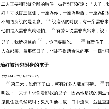
二人正要和耶穌分離的時候，
彼得
對耶穌說：「夫子，
好！可以搭三座棚，一座為你，一座為
摩西
，一座為
以
34
不知道所說的是甚麼。
說這話的時候，有一朵雲彩來
35
他們進入雲彩裏就懼怕。
有聲音從雲彩裏出來，說：
36
兒子，我所揀選的
，你們要聽他。」
聲音住了，
人在那裏。當那些日子，門徒不提所看見的事，一樣也
治好被污鬼附身的孩子
（太17‧14－18；可9‧14－27）
37
38
第二天，他們下了山，就有許多人迎見耶穌。
叫說：「夫子！求你看顧我的兒子，因為他是我的獨生
鬼抓住就忽然喊叫；鬼又叫他抽瘋，口中流沫，並且重
40