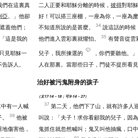
我們在這裏真
二人正要和耶穌分離的時候，
彼得
對耶
利亞
。」他卻
好！可以搭三座棚，一座為你，一座為
34
遮蓋他們；
不知道所說的是甚麼。
說這話的時候
35
「這是我的
他們進入雲彩裏就懼怕。
有聲音從雲
只見耶穌一
兒子，我所揀選的
，你們要聽他。
不告訴人。
人在那裏。當那些日子，門徒不提所看
治好被污鬼附身的孩子
（太17‧14－18；可9‧14－27）
37
其中有一人喊
第二天，他們下了山，就有許多人
39
子。
他被
叫說：「夫子！求你看顧我的兒子，因
重地傷害他，
鬼抓住就忽然喊叫；鬼又叫他抽瘋，口
40