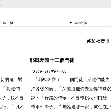
CUNP-神
CUNP-神
路加福音 9
耶穌差遣十二個門徒
（太10‧5－15；可6‧7－13）
1
一切的鬼，醫
耶穌叫齊了十二個門徒，給他們能力
3
2
，
對他們
治各樣的病，
又差遣他們去宣傳神國
銀子，也不要
說：「行路的時候，不要帶柺杖和口袋
5
4
起行。
凡不
帶兩件褂子。
無論進哪一家，就住在