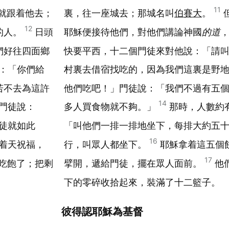
11
就跟着他去；
裏，往一座城去；那城名叫
伯賽大
。
12
的人。
日頭
耶穌便接待他們，對他們講論神國
的道
們好往四面鄉
快要平西，十二個門徒來對他說：「請
：「你們給
村裏去借宿找吃的，因為我們這裏是野
若不去為這許
他們吃吧！」門徒說：「我們不過有五
14
門徒說：
多人買食物就不夠。」
那時，人數約
徒就如此
「叫他們一排一排地坐下，每排大約五
16
着天祝福，
行，叫眾人都坐下。
耶穌拿着這五個
17
吃飽了；把剩
擘開，遞給門徒，擺在眾人面前。
他
下的零碎收拾起來，裝滿了十二籃子。
彼得認耶穌為基督