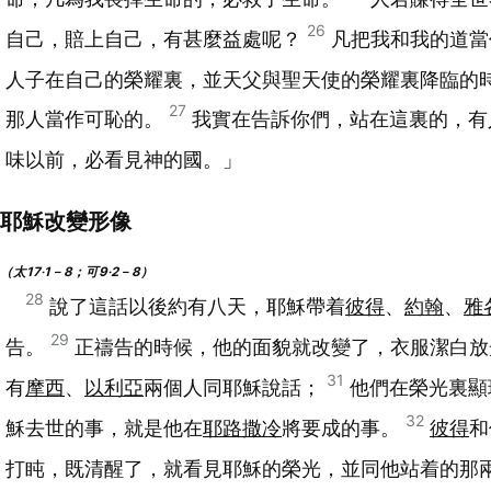
26
自己，賠上自己，有甚麼益處呢？
凡把我和我的道當
人子在自己的榮耀裏，並天父與聖天使的榮耀裏降臨的
27
那人當作可恥的。
我實在告訴你們，站在這裏的，有
味以前，必看見神的國。」
耶穌改變形像
（太17‧1－8；可9‧2－8）
28
說了這話以後約有八天，耶穌帶着
彼得
、
約翰
、
雅
29
告。
正禱告的時候，他的面貌就改變了，衣服潔白
31
有
摩西
、
以利亞
兩個人同耶穌說話；
他們在榮光裏顯
32
穌去世的事，就是他在
耶路撒冷
將要成的事。
彼得
和
打盹，既清醒了，就看見耶穌的榮光，並同他站着的那