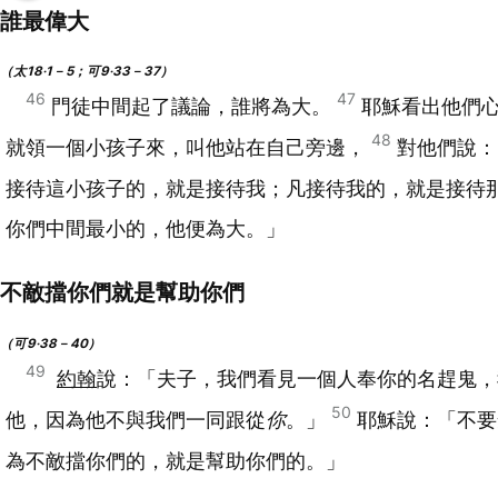
誰最偉大
（太18‧1－5；可9‧33－37）
46
47
門徒中間起了議論，誰將為大。
耶穌看出他們
48
就領一個小孩子來，叫他站在自己旁邊，
對他們說：
接待這小孩子的，就是接待我；凡接待我的，就是接待
你們中間最小的，他便為大。」
不敵擋你們就是幫助你們
（可9‧38－40）
49
約翰
說：「夫子，我們看見一個人奉你的名趕鬼，
50
他，因為他不與我們一同跟從
你
。」
耶穌說：「不要
為不敵擋你們的，就是幫助你們的。」