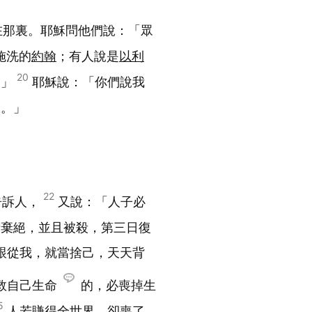
在那裏。耶穌問他們說：「眾
施洗的
約翰
；有人說是
以利
20
。」
耶穌說：「你們說我
督。」
22
告訴人，
又說：「人子必
士棄絕，並且被殺，第三日復
跟從我，就當捨己，天天背
救自己生命
的，必喪掉生
5
人若賺得全世界，卻喪了