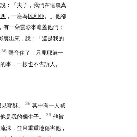
穌說：「夫子，我們在這裏真
摩西
，一座為
以利亞
。」他卻
，有一朵雲彩來遮蓋他們；
彩裏出來，說：「這是我的
36
」
聲音住了，只見耶穌一
見的事，一樣也不告訴人。
38
迎見耶穌。
其中有一人喊
39
為他是我的獨生子。
他被
中流沫，並且重重地傷害他，