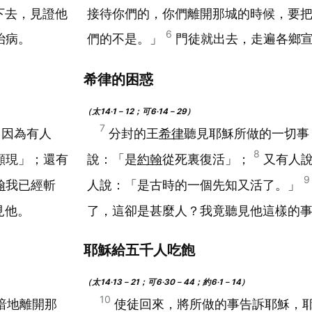
下去，見證他
接待你們的，你們離開那城的時候，要
6
治病。
們的不是。」
門徒就出去，走遍各鄉
希律的困惑
（太14‧1－12；可6‧14－29）
7
；因為有人
分封的王
希律
聽見耶穌所做的一切事
8
顯現」；還有
說：「是
約翰
從死裏復活」；
又有人
9
翰
我已經斬
人說：「是古時的一個先知又活了。」
見他。
了，這卻是甚麼人？我竟聽見他這樣的
耶穌給五千人吃飽
（太14‧13－21；可6‧30－44；約6‧1－14）
10
暗地離開那
使徒回來，將所做的事告訴耶穌，