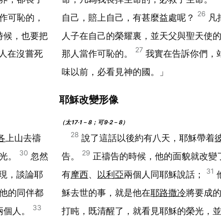
26
作可恥的，
自己，賠上自己，有甚麼益處呢？
凡
時候，也要把
人子在自己的榮耀裏，並天父與聖天使
27
人在沒嘗死
那人當作可恥的。
我實在告訴你們，
味以前，必看見神的國。」
耶穌改變形像
（太17‧1－8；可9‧2－8）
28
各
上山去禱
說了這話以後約有八天，耶穌帶着
30
29
放光。
忽然
告。
正禱告的時候，他的面貌就改變
31
現，談論耶
有
摩西
、
以利亞
兩個人同耶穌說話；
他的同伴都
穌去世的事，就是他在
耶路撒冷
將要成
33
兩個人。
打盹，既清醒了，就看見耶穌的榮光，