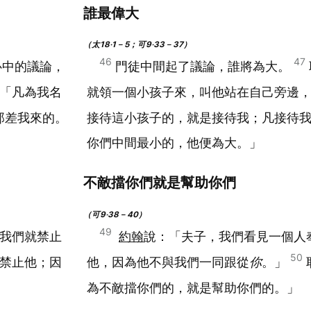
誰最偉大
（太18‧1－5；可9‧33－37）
46
47
心中的議論，
門徒中間起了議論，誰將為大。
「凡為我名
就領一個小孩子來，叫他站在自己旁邊
那差我來的。
接待這小孩子的，就是接待我；凡接待
你們中間最小的，他便為大。」
不敵擋你們就是幫助你們
（可9‧38－40）
49
我們就禁止
約翰
說：「夫子，我們看見一個人
50
禁止他；因
他，因為他不與我們一同跟從
你
。」
為不敵擋你們的，就是幫助你們的。」