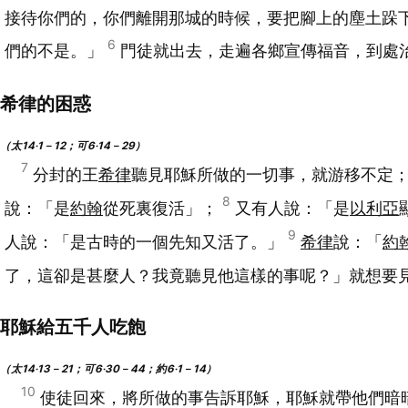
接待你們的，你們離開那城的時候，要把腳上的塵土跺
6
們的不是。」
門徒就出去，走遍各鄉宣傳福音，到處
希律的困惑
（太14‧1－12；可6‧14－29）
7
分封的王
希律
聽見耶穌所做的一切事，就游移不定
8
說：「是
約翰
從死裏復活」；
又有人說：「是
以利亞
9
人說：「是古時的一個先知又活了。」
希律
說：「
約
了，這卻是甚麼人？我竟聽見他這樣的事呢？」就想要
耶穌給五千人吃飽
（太14‧13－21；可6‧30－44；約6‧1－14）
10
使徒回來，將所做的事告訴耶穌，耶穌就帶他們暗