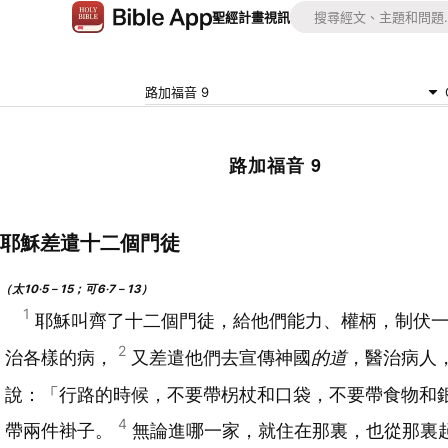
聖經
計畫
視訊
路加福音 9
路加福音 9
耶穌差遣十二個門徒
（太10‧5－15；可6‧7－13）
1
耶穌叫齊了十二個門徒，給他們能力、權柄，制伏
2
治各樣的病，
又差遣他們去宣傳神國
的道
，醫治病人
說：「行路的時候，不要帶柺杖和口袋，不要帶食物和
4
帶兩件褂子。
無論進哪一家，就住在那裏，也從那裏