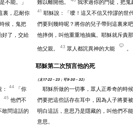
是不能。」
難以離開他。
我求過你的門徒，把鬼
41
這裏，忍耐你
耶穌說：「噯！這又不信又悖謬的世
時候，鬼把
們要到幾時呢？將你的兒子帶到這裏來
治好了，交給
他摔倒，叫他重重地抽瘋。耶穌就斥責
43
他父親。
眾人都詫異神的大能
。
耶穌第二次預言他的死
（太17‧22－23；可9‧30－32）
44
說：
「你
耶穌所做的一切事，眾人正希奇的時
45
」
他們不
們要把這些話存在耳中，因為人子將要
不敢問這話的
明白這話，意思乃是隱藏的，叫他們不
意思。