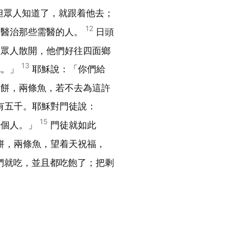
但眾人知道了，就跟着他去；
12
，醫治那些需醫的人。
日頭
叫眾人散開，他們好往四面鄉
13
地。」
耶穌說：「你們給
個餅，兩條魚，若不去為這許
有五千。耶穌對門徒說：
15
十個人。」
門徒就如此
餅，兩條魚，望着天祝福，
們就吃，並且都吃飽了；把剩