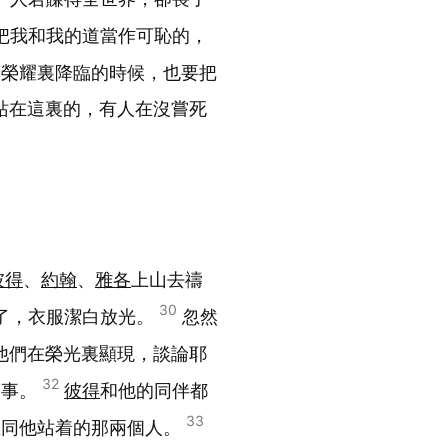
把我和我的道當作可恥的，
的榮耀裏降臨的時候，也要把
站在這裏的，有人在沒嘗死
彼得
、
約翰
、
雅各
上山去禱
30
了，衣服潔白放光。
忽然
他們在榮光裏顯現，談論耶
32
的事。
彼得
和他的同伴都
33
並同他站着的那兩個人。