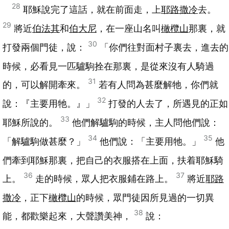
28
耶穌說完了這話，就在前面走，上
耶路撒冷
去。
29
將近
伯法其
和
伯大尼
，在一座山名叫
橄欖山
那裏，就
30
打發兩個門徒，說：
「你們往對面村子裏去，進去的
時候，必看見一匹驢駒拴在那裏，是從來沒有人騎過
31
的，可以解開牽來。
若有人問為甚麼解牠，你們就
32
說：『主要用牠。』」
打發的人去了，所遇見的正如
33
耶穌所說的。
他們解驢駒的時候，主人問他們說：
34
35
「解驢駒做甚麼？」
他們說：「主要用牠。」
他
們牽到耶穌那裏，把自己的衣服搭在上面，扶着耶穌騎
36
37
上。
走的時候，眾人把衣服鋪在路上。
將近
耶路
撒冷
，正下
橄欖山
的時候，眾門徒因所見過的一切異
38
能，都歡樂起來，大聲讚美神，
說：