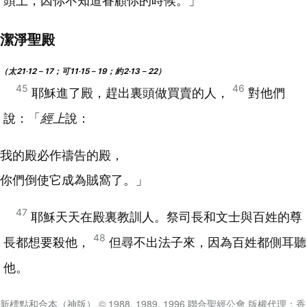
頭上，因你不知道眷顧你的時候。」
潔淨聖殿
（太21‧12－17；可11‧15－19；約2‧13－22）
45
46
耶穌進了殿，趕出裏頭做買賣的人，
對他們
說：「
經上
說：
我的殿必作禱告的殿，
你們倒使它成為賊窩了。」
47
耶穌天天在殿裏教訓人。祭司長和文士與百姓的尊
48
長都想要殺他，
但尋不出法子來，因為百姓都側耳聽
他。
新標點和合本（神版） © 1988, 1989, 1996 聯合聖經公會 版權代理：香