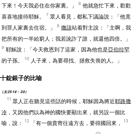
6
下來！今天我必住在你家裏。」
他就急忙下來，歡歡
7
喜喜地接待耶穌。
眾人看見，都私下議論說：「他竟
8
到罪人家裏去住宿。」
撒該
站着對主說：「主啊，我
把所有的一半給窮人；我若訛詐了誰，就還他四倍。」
9
耶穌說：「今天救恩到了這家，因為他也是
亞伯拉罕
10
的子孫。
人子來，為要尋找、拯救失喪的人。」
十錠銀子的比喻
（太25‧14－30）
11
眾人正在聽見這些話的時候，耶穌因為將近
耶路撒
冷
，又因他們以為神的國快要顯出來，就另設一個比
12
13
喻，說：
「有一個貴冑往遠方去，要得國回來，