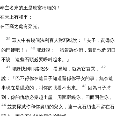
奉主名來的王是應當稱頌的！
在天上有和平；
在至高之處有榮光。
39
眾人中有幾個法利賽人對耶穌說：「夫子，責備你
40
的門徒吧！」
耶穌說：「我告訴你們，若是他們閉口
不說，這些石頭必要呼叫起來。」
41
42
耶穌快到
耶路撒冷
，看見城，就為它哀哭，
說：「巴不得你在這日子知道關係你平安的事；無奈這
43
事現在是隱藏的，叫你的眼看不出來。
因為日子將
到，你的仇敵必築起土壘，周圍環繞你，四面困住你，
44
並要掃滅你和你裏頭的兒女，連一塊石頭也不留在石