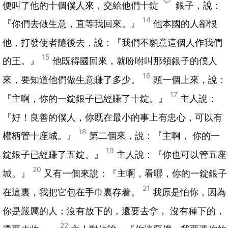
便叫了他的十個僕人來，交給他們十錠
銀子，說：
14
『你們去做生意，直等我回來。』
他本國的人卻恨
他，打發使者隨後去，說：『我們不願意這個人作我們
15
的王。』
他既得國回來，就吩咐叫那領銀子的僕人
16
來，要知道他們做生意賺了多少。
頭一個上來，說：
17
『主啊，你的一錠銀子已經賺了十錠。』
主人說：
『好！良善的僕人，你既在最小的事上有忠心，可以有
18
權柄管十座城。』
第二個來，說：『主啊， 你的一
19
錠銀子已經賺了五錠。』
主人說：『你也可以管五座
20
城。』
又有一個來說：『主啊，看哪，你的一錠銀子
21
在這裏，我把它包在手巾裏存着。
我原是怕你，因為
你是嚴厲的人；沒有放下的，還要去拿， 沒有種下的，
22