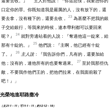
還要去收。』
主人對他說：『你這惡僕，我要憑你的
口定你的罪。你既知道我是嚴厲的人，沒有放下的，還
23
要去拿，沒有種下的，還要去收，
為甚麼不把我的銀
子交給銀行，等我來的時候，連本帶利都可以要回來
24
呢？』
就對旁邊站着的人說：『奪過他這一錠來，給
25
那有十錠的。』
他們說：『主啊，他已經有十錠
26
了。』
主人說
：『我告訴你們，凡有的，還要加給
27
他；沒有的，連他所有的也要奪過來。
至於我那些仇
敵，不要我作他們王的，把他們拉來，在我面前殺了
吧！』」
光榮地進耶路撒冷
（太21‧1－11；可11‧1－11；約12‧12－19）