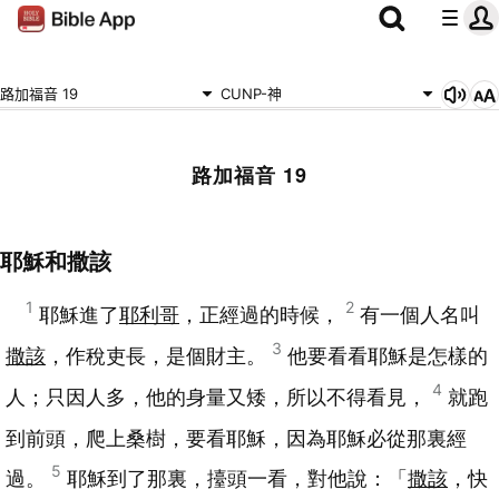
路加福音 19
CUNP-神
路加福音 19
耶穌和撒該
1
2
耶穌進了
耶利哥
，正經過的時候，
有一個人名叫
3
撒該
，作稅吏長，是個財主。
他要看看耶穌是怎樣的
4
人；只因人多，他的身量又矮，所以不得看見，
就跑
到前頭，爬上桑樹，要看耶穌，因為耶穌必從那裏經
5
過。
耶穌到了那裏，擡頭一看，對他說：「
撒該
，快