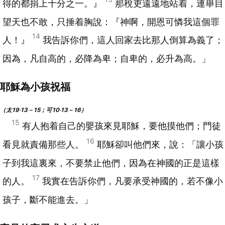
得的都捐上十分之一。』
那稅吏遠遠地站着，連舉目
望天也不敢，只捶着胸說：『神啊，開恩可憐我這個罪
14
人！』
我告訴你們，這人回家去比那人倒算為義了；
因為，凡自高的，必降為卑；自卑的，必升為高。」
耶穌為小孩祝福
（太19‧13－15；可10‧13－16）
15
有人抱着自己的嬰孩來見耶穌，要他摸他們；門徒
16
看見就責備那些人。
耶穌卻叫他們來，說：「讓小孩
子到我這裏來，不要禁止他們，因為在神國的正是這樣
17
的人。
我實在告訴你們，凡要承受神國的，若不像小
孩子，斷不能進去。」