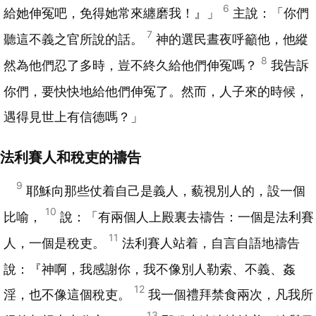
6
給她伸冤吧，免得她常來纏磨我！』」
主說：「你們
7
聽這不義之官所說的話。
神的選民晝夜呼籲他，他縱
8
然為他們忍了多時，豈不終久給他們伸冤嗎？
我告訴
你們，要快快地給他們伸冤了。然而，人子來的時候，
遇得見世上有信德嗎？」
法利賽人和稅吏的禱告
9
耶穌向那些仗着自己是義人，藐視別人的，設一個
10
比喻，
說：「有兩個人上殿裏去禱告：一個是法利賽
11
人，一個是稅吏。
法利賽人站着，自言自語地禱告
說：『神啊，我感謝你，我不像別人勒索、不義、姦
12
淫，也不像這個稅吏。
我一個禮拜禁食兩次，凡我所
13