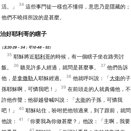
34
活。」
這些事門徒一樣也不懂得，意思乃是隱藏的；
他們不曉得所說的是甚麼。
治好耶利哥的瞎子
（太20‧29－34；可10‧46－52）
35
耶穌將近
耶利哥
的時候，有一個瞎子坐在路旁討
36
37
飯。
聽見許多人經過，就問是甚麼事。
他們告訴
38
他，是
拿撒勒
人耶穌經過。
他就呼叫說：「
大衛
的子
39
孫耶穌啊，可憐我吧！」
在前頭走的人就責備他，不
許他作聲；他卻越發喊叫說：「
大衛
的子孫，可憐我
40
吧！」
耶穌站住，吩咐把他領過來，到了跟前，就問
41
他說：
「你要我為你做甚麼？」他說：「主啊，我要
42