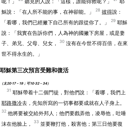
呢！」
聽見的人說：「這樣，誰能得救呢？」
耶
28
穌說：「在人所不能的事，在神卻能。」
彼得
說：
29
「看哪，我們已經撇下自己所有的跟從你了。」
耶穌
說：「我實在告訴你們，人為神的國撇下房屋，或是妻
30
子、弟兄、父母、兒女，
沒有在今世不得百倍，在來
世不得永生的。」
耶穌第三次預言受難和復活
（太20‧17－19；可10‧32－34）
31
耶穌帶着十二個門徒，對他們說：「看哪，我們上
耶路撒冷
去，先知所寫的一切事都要成就在人子身上。
32
他將要被交給外邦人；他們要戲弄他，凌辱他，吐唾
33
沫在他臉上，
並要鞭打他，殺害他；第三日他要復