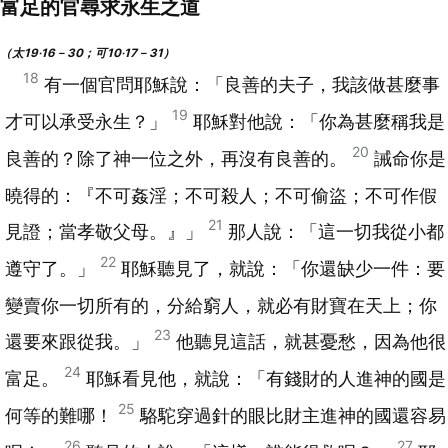
富足的官尋求永生之道
（太19‧16－30；可10‧17－31）
18
有一個官問耶穌說：「良善的夫子，我該做甚麼事
19
才可以承受永生？」
耶穌對他說：「你為甚麼稱我是
20
良善的？除了神一位之外，再沒有良善的。
誡命你是
曉得的：『不可姦淫；不可殺人；不可偷盜；不可作假
21
見證；當孝敬父母。』」
那人說：「這一切我從小都
22
遵守了。」
耶穌聽見了，就說：「你還缺少一件：要
變賣你一切所有的，分給窮人，就必有財寶在天上；你
23
還要來跟從我。」
他聽見這話，就甚憂愁，因為他很
24
富足。
耶穌看見他，就說：「有錢財的人進神的國是
25
何等的難哪！
駱駝穿過針的眼比財主進神的國還容易
26
27