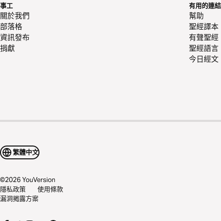
事工
有用的連結
關於我們
幫助
部落格
聖經譯本
資訊發布
有聲聖經
捐獻
聖經語言
今日經文
繁體中文
©
2026
YouVersion
隱私政策
使用條款
漏洞揭露方案