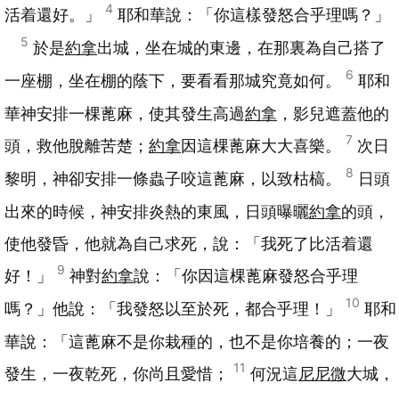
4
活着還好。」
耶和華說：「你這樣發怒合乎理嗎？」
5
於是
約拿
出城，坐在城的東邊，在那裏為自己搭了
6
一座棚，坐在棚的蔭下，要看看那城究竟如何。
耶和
華神安排一棵蓖麻，使其發生高過
約拿
，影兒遮蓋他的
7
頭，救他脫離苦楚；
約拿
因這棵蓖麻大大喜樂。
次日
8
黎明，神卻安排一條蟲子咬這蓖麻，以致枯槁。
日頭
出來的時候，神安排炎熱的東風，日頭曝曬
約拿
的頭，
使他發昏，他就為自己求死，說：「我死了比活着還
9
好！」
神對
約拿
說：「你因這棵蓖麻發怒合乎理
10
嗎？」他說：「我發怒以至於死，都合乎理！」
耶和
華說：「這蓖麻不是你栽種的，也不是你培養的；一夜
11
發生，一夜乾死，你尚且愛惜；
何況這
尼尼微
大城，