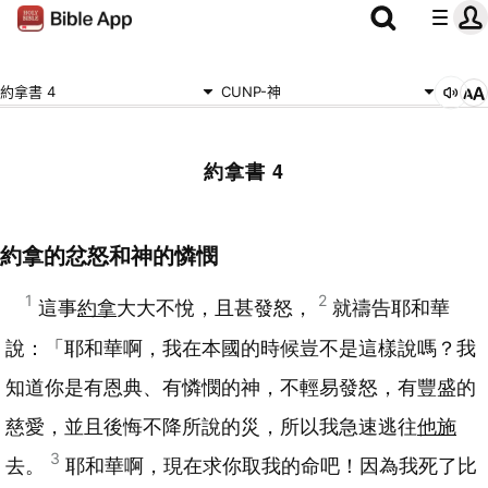
約拿書 4
CUNP-神
約拿書 4
約拿的忿怒和神的憐憫
1
2
這事
約拿
大大不悅，且甚發怒，
就禱告耶和華
說：「耶和華啊，我在本國的時候豈不是這樣說嗎？我
知道你是有恩典、有憐憫的神，不輕易發怒，有豐盛的
慈愛，並且後悔不降所說的災，所以我急速逃往
他施
3
去。
耶和華啊，現在求你取我的命吧！因為我死了比