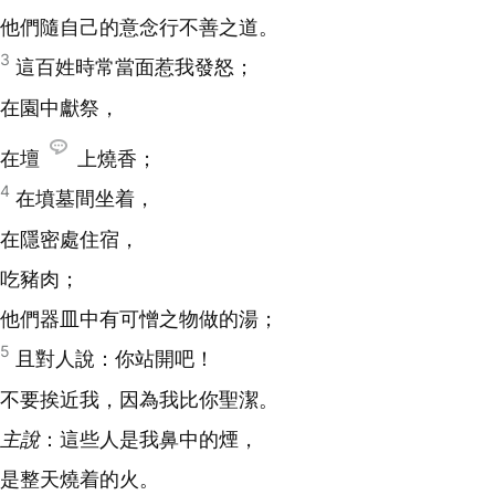
他們隨自己的意念行不善之道。
3
這百姓時常當面惹我發怒；
在園中獻祭，
在壇
上燒香；
4
在墳墓間坐着，
在隱密處住宿，
吃豬肉；
他們器皿中有可憎之物做的湯；
5
且對人說：你站開吧！
不要挨近我，因為我比你聖潔。
主說
：這些人是我鼻中的煙，
是整天燒着的火。