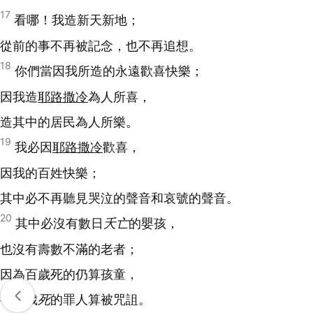
17
看哪！我造新天新地；
從前的事不再被記念，也不再追想。
18
你們當因我所造的永遠歡喜快樂；
因我造
耶路撒冷
為人所喜，
造其中的居民為人所樂。
19
我必因
耶路撒冷
歡喜，
因我的百姓快樂；
其中必不再聽見哭泣的聲音和哀號的聲音。
20
其中必沒有數日
夭亡
的嬰孩，
也沒有壽數不滿的老者；
因為百歲死的仍算孩童，
有百歲
死
的罪人算被咒詛。