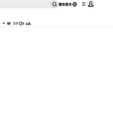
獲取應用
並排