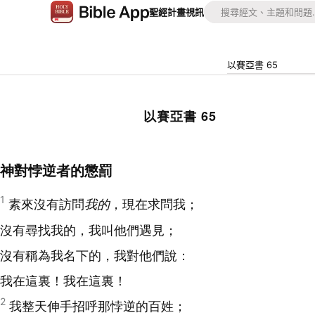
聖經
計畫
視訊
以賽亞書 65
以賽亞書 65
神對悖逆者的懲罰
1
素來沒有訪問
我的
，現在求問我；
沒有尋找我的，我叫他們遇見；
沒有稱為我名下的，我對他們說：
我在這裏！我在這裏！
2
我整天伸手招呼那悖逆的百姓；