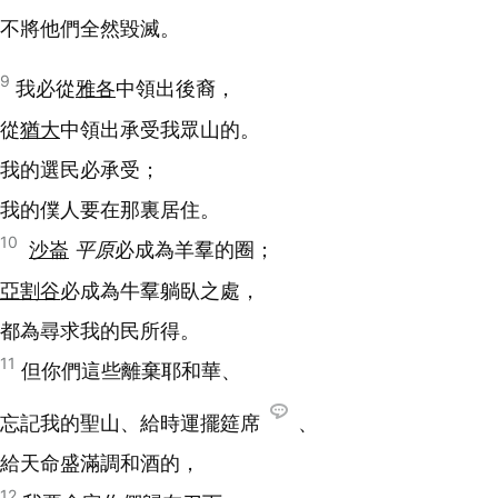
不將他們全然毀滅。
9
我必從
雅各
中領出後裔，
從
猶大
中領出承受我眾山的。
我的選民必承受；
我的僕人要在那裏居住。
10
沙崙
平原
必成為羊羣的圈；
亞割谷
必成為牛羣躺臥之處，
都為尋求我的民所得。
11
但你們這些離棄耶和華、
忘記我的聖山、給時運擺筵席
、
給天命盛滿調和酒的，
12