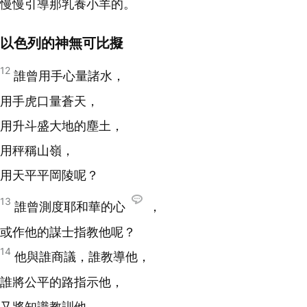
慢慢引導那乳養小羊的。
以色列的神無可比擬
12
誰曾用手心量諸水，
用手虎口量蒼天，
用升斗盛大地的塵土，
用秤稱山嶺，
用天平平岡陵呢？
13
誰曾測度耶和華的心
，
或作他的謀士指教他呢？
14
他與誰商議，誰教導他，
誰將公平的路指示他，
又將知識教訓他，