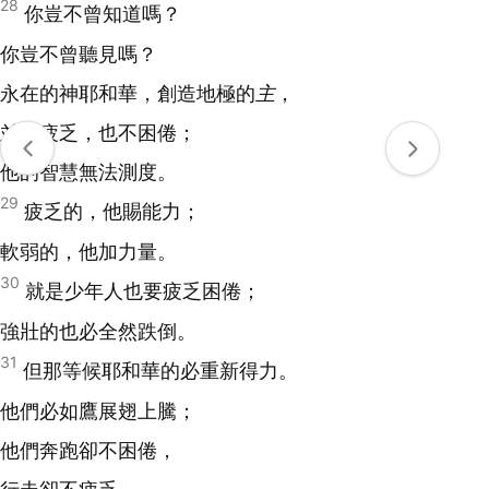
28
你豈不曾知道嗎？
你豈不曾聽見嗎？
永在的神耶和華，創造地極的
主
，
並不疲乏，也不困倦；
他的智慧無法測度。
29
疲乏的，他賜能力；
軟弱的，他加力量。
30
就是少年人也要疲乏困倦；
強壯的也必全然跌倒。
31
但那等候耶和華的必重新得力。
他們必如鷹展翅上騰；
他們奔跑卻不困倦，