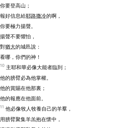
你要登高山；
報好信息給
耶路撒冷
的啊，
你要極力揚聲。
揚聲不要懼怕，
對
猶大
的城邑說：
看哪，你們的神！
10
主耶和華必像大能者臨到；
他的膀臂必為他掌權。
他的賞賜在他那裏；
他的報應在他面前。
11
他必像牧人牧養自己的羊羣，
用膀臂聚集羊羔抱在懷中，