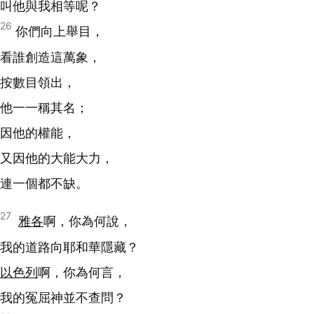
叫他與我相等呢？
26
你們向上舉目，
看誰創造這萬象，
按數目領出，
他一一稱其名；
因他的權能，
又因他的大能大力，
連一個都不缺。
27
雅各
啊，你為何說，
我的道路向耶和華隱藏？
以色列
啊，你為何言，
我的冤屈神並不查問？