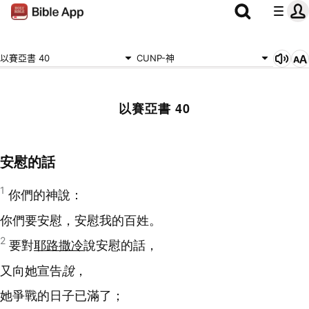
以賽亞書 40
CUNP-神
以賽亞書 40
安慰的話
1
你們的神說：
你們要安慰，安慰我的百姓。
2
要對
耶路撒冷
說安慰的話，
又向她宣告
說
，
她爭戰的日子已滿了；