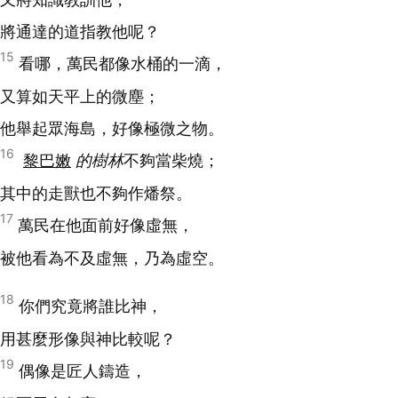
將通達的道指教他呢？
15
看哪，萬民都像水桶的一滴，
又算如天平上的微塵；
他舉起眾海島，好像極微之物。
16
黎巴嫩
的樹林
不夠當柴燒；
其中的走獸也不夠作燔祭。
17
萬民在他面前好像虛無，
被他看為不及虛無，乃為虛空。
18
你們究竟將誰比神，
用甚麼形像與神比較呢？
19
偶像是匠人鑄造，