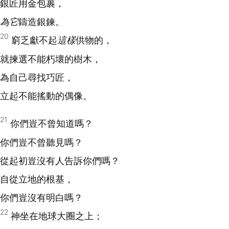
銀匠用金包裹，
為它
鑄造銀鍊。
20
窮乏獻不起
這樣
供物的，
就揀選不能朽壞的樹木，
為自己尋找巧匠，
立起不能搖動的偶像。
21
你們豈不曾知道嗎？
你們豈不曾聽見嗎？
從起初豈沒有人告訴你們嗎？
自從立地的根基，
你們豈沒有明白嗎？
22
神坐在地球大圈之上；