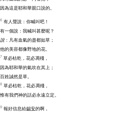
因為這是耶和華親口說的。
6
有人聲說：你喊叫吧！
有一個說：我喊叫甚麼呢？
說
：凡有血氣的盡都如草；
他的美容都像野地的花。
7
草必枯乾，花必凋殘，
因為耶和華的氣吹在其上；
百姓誠然是草。
8
草必枯乾，花必凋殘，
惟有我們神的話必永遠立定。
9
報好信息給
錫安
的啊，