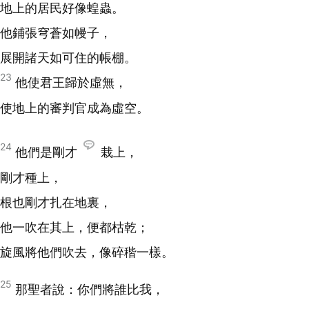
地上的居民好像蝗蟲。
他鋪張穹蒼如幔子，
展開諸天如可住的帳棚。
23
他使君王歸於虛無，
使地上的審判官成為虛空。
24
他們是剛才
栽上，
剛才種上，
根也剛才扎在地裏，
他一吹在其上，便都枯乾；
旋風將他們吹去，像碎稭一樣。
25
那聖者說：你們將誰比我，