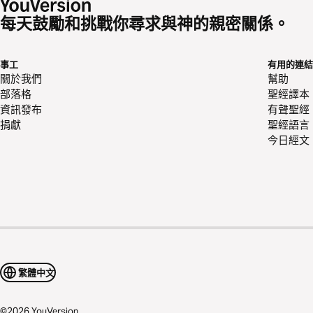
每天鼓勵和挑戰你尋求與神的親密關係。
事工
有用的連結
關於我們
幫助
部落格
聖經譯本
資訊發布
有聲聖經
捐獻
聖經語言
今日經文
繁體中文
©
2026
YouVersion