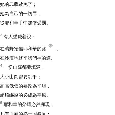
她的罪孽赦免了；
她為自己的一切罪，
從耶和華手中加倍受罰。
3
有人聲喊着說：
在曠野預備耶和華的路
，
在沙漠地修平我們神的道。
4
一切山窪都要填滿，
大小山岡都要削平；
高高低低的要改為平坦，
崎崎嶇嶇的必成為平原。
5
耶和華的榮耀必然顯現；
凡有血氣的必一同看見；