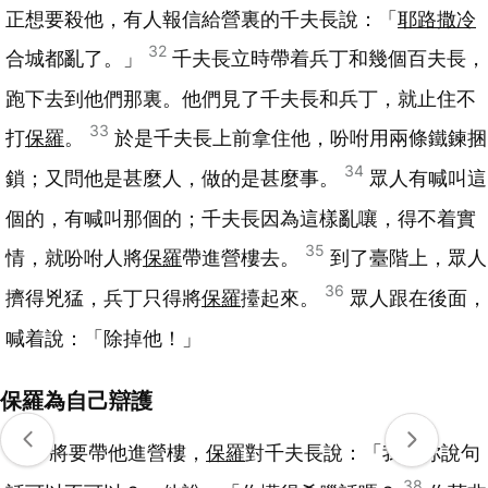
正想要殺他，有人報信給營裏的千夫長說：「
耶路撒冷
32
合城都亂了。」
千夫長立時帶着兵丁和幾個百夫長，
跑下去到他們那裏。他們見了千夫長和兵丁，就止住不
33
打
保羅
。
於是千夫長上前拿住他，吩咐用兩條鐵鍊捆
34
鎖；又問他是甚麼人，做的是甚麼事。
眾人有喊叫這
個的，有喊叫那個的；千夫長因為這樣亂嚷，得不着實
35
情，就吩咐人將
保羅
帶進營樓去。
到了臺階上，眾人
36
擠得兇猛，兵丁只得將
保羅
擡起來。
眾人跟在後面，
喊着說：「除掉他！」
保羅為自己辯護
37
將要帶他進營樓，
保羅
對千夫長說：「我對你說句
38