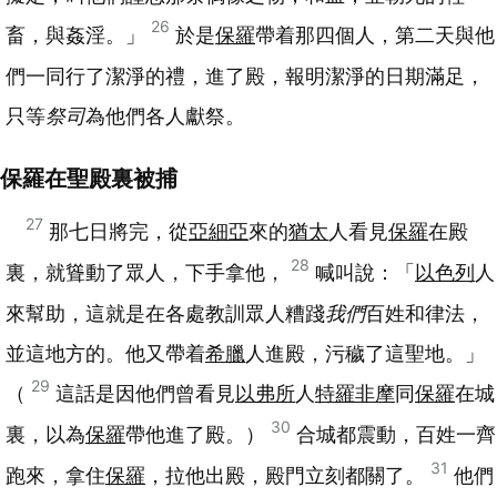
26
畜，與姦淫。」
於是
保羅
帶着那四個人，第二天與他
們一同行了潔淨的禮，進了殿，報明潔淨的日期滿足，
只等
祭司
為他們各人獻祭。
保羅在聖殿裏被捕
27
那七日將完，從
亞細亞
來的
猶太
人看見
保羅
在殿
28
裏，就聳動了眾人，下手拿他，
喊叫說：「
以色列
人
來幫助，這就是在各處教訓眾人糟踐
我們
百姓和律法，
並這地方的。他又帶着
希臘
人進殿，污穢了這聖地。」
29
（
這話是因他們曾看見
以弗所
人
特羅非摩
同
保羅
在城
30
裏，以為
保羅
帶他進了殿。）
合城都震動，百姓一齊
31
跑來，拿住
保羅
，拉他出殿，殿門立刻都關了。
他們