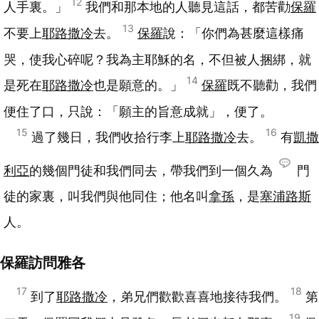
12
人手裏。」
我們和那本地的人聽見這話，都苦勸
保羅
13
不要上
耶路撒冷
去。
保羅
說：「你們為甚麼這樣痛
哭，使我心碎呢？我為主耶穌的名，不但被人捆綁，就
14
是死在
耶路撒冷
也是願意的。」
保羅
既不聽勸，我們
便住了口，只說：「願主的旨意成就」，便了。
15
16
過了幾日，我們收拾行李上
耶路撒冷
去。
有
凱撒
利亞
的幾個門徒和我們同去，帶我們到一個久為
門
徒的家裏，叫我們與他同住；他名叫
拿孫
，是
塞浦路斯
人。
保羅訪問雅各
17
18
到了
耶路撒冷
，弟兄們歡歡喜喜地接待我們。
第
19