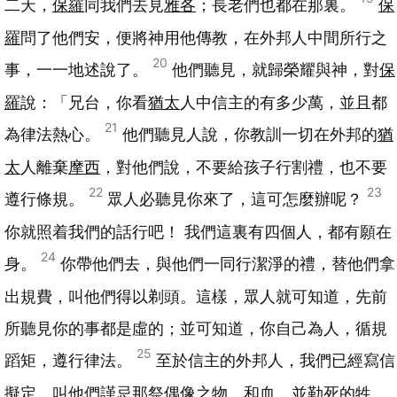
二天，
保羅
同我們去見
雅各
；長老們也都在那裏。
保
羅
問了他們安，便將神用他傳教，在外邦人中間所行之
20
事，一一地述說了。
他們聽見，就歸榮耀與神，對
保
羅
說：「兄台，你看
猶太
人中信主的有多少萬，並且都
21
為律法熱心。
他們聽見人說，你教訓一切在外邦的
猶
太
人離棄
摩西
，對他們說，不要給孩子行割禮，也不要
22
23
遵行條規。
眾人必聽見你來了，這可怎麼辦呢？
你就照着我們的話行吧！ 我們這裏有四個人，都有願在
24
身。
你帶他們去，與他們一同行潔淨的禮，替他們拿
出規費，叫他們得以剃頭。這樣，眾人就可知道，先前
所聽見你的事都是虛的；並可知道，你自己為人，循規
25
蹈矩，遵行律法。
至於信主的外邦人，我們已經寫信
擬定，叫他們謹忌那祭偶像之物，和血，並勒死的牲