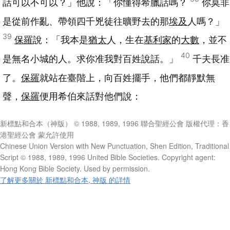
話可以不可以？」他說：「你懂得希臘話嗎？
你莫非
是從前作亂、帶領四千兇徒往曠野去的那
埃及
人嗎？」
39
保羅
說：「我本是
猶太
人，生在
基利家
的
大數
，並不
40
是無名小城的人。求你准我對百姓說話。」
千夫長准
了。
保羅
就站在臺階上，向百姓擺手，他們都靜默無
聲，
保羅
便用希伯來話對他們說：
新標點和合本（神版） © 1988, 1989, 1996 聯合聖經公會 版權代理：香
港聖經公會 蒙允許使用
Chinese Union Version with New Punctuation, Shen Edition, Traditional
Script © 1988, 1989, 1996 United Bible Societies. Copyright agent:
Hong Kong Bible Society. Used by permission.
了解更多關於 新標點和合本, 神版 的詳情