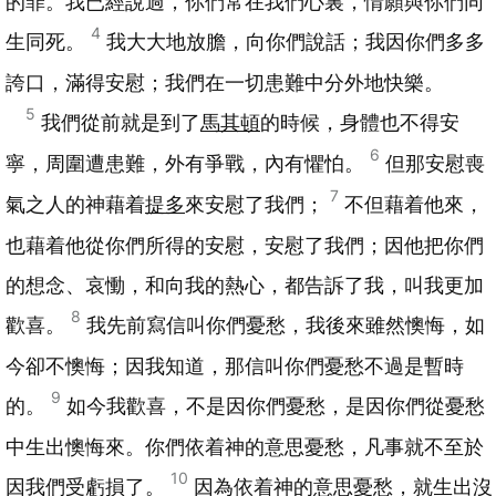
的罪。我已經說過，你們常在我們心裏，情願與你們同
4
生同死。
我大大地放膽，向你們說話；我因你們多多
誇口，滿得安慰；我們在一切患難中分外地快樂。
5
我們從前就是到了
馬其頓
的時候，身體也不得安
6
寧，周圍遭患難，外有爭戰，內有懼怕。
但那安慰喪
7
氣之人的神藉着
提多
來安慰了我們；
不但藉着他來，
也藉着他從你們所得的安慰，安慰了我們；因他把你們
的想念、哀慟，和向我的熱心，都告訴了我，叫我更加
8
歡喜。
我先前寫信叫你們憂愁，我後來雖然懊悔，如
今卻不懊悔；因我知道，那信叫你們憂愁不過是暫時
9
的。
如今我歡喜，不是因你們憂愁，是因你們從憂愁
中生出懊悔來。你們依着神的意思憂愁，凡事就不至於
10
因我們受虧損了。
因為依着神的意思憂愁，就生出沒