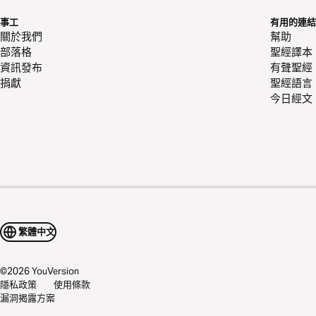
事工
有用的連結
關於我們
幫助
部落格
聖經譯本
資訊發布
有聲聖經
捐獻
聖經語言
今日經文
繁體中文
©
2026
YouVersion
隱私政策
使用條款
漏洞揭露方案