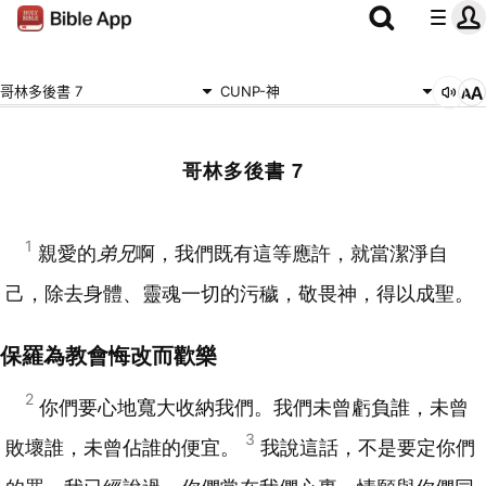
哥林多後書 7
CUNP-神
哥林多後書 7
1
親愛的
弟兄
啊，我們既有這等應許，就當潔淨自
己，除去身體、靈魂一切的污穢，敬畏神，得以成聖。
保羅為教會悔改而歡樂
2
你們要心地寬大收納我們。我們未曾虧負誰，未曾
3
敗壞誰，未曾佔誰的便宜。
我說這話，不是要定你們