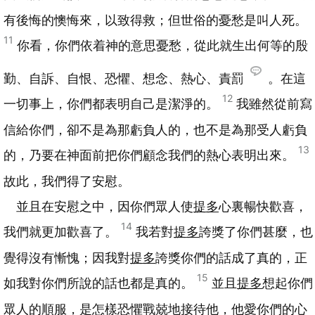
有後悔的懊悔來，以致得救；但世俗的憂愁是叫人死。
11
你看，你們依着神的意思憂愁，從此就生出何等的殷
勤、自訴、自恨、恐懼、想念、熱心、責罰
。在這
12
一切事上，你們都表明自己是潔淨的。
我雖然從前寫
信給你們，卻不是為那虧負人的，也不是為那受人虧負
13
的，乃要在神面前把你們顧念我們的熱心表明出來。
故此，我們得了安慰。
並且在安慰之中，因你們眾人使
提多
心裏暢快歡喜，
14
我們就更加歡喜了。
我若對
提多
誇獎了你們甚麼，也
覺得沒有慚愧；因我對
提多
誇獎你們的話成了真的，正
15
如我對你們所說的話也都是真的。
並且
提多
想起你們
眾人的順服，是怎樣恐懼戰兢地接待他，他愛你們的心