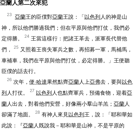
亞蘭人第二次來犯
23
亞蘭
王的臣僕對
亞蘭
王說：「
以色列
人的神是山
神，所以他們勝過我們；但在平原與他們打仗，我們必
24
定得勝。
王當這樣行：把諸王革去，派軍長代替他
25
們，
又照着王喪失軍兵之數，再招募一軍，馬補馬，
車補車，我們在平原與他們打仗，必定得勝。」王便聽
臣僕的話去行。
26
次年，
便‧哈達
果然點齊
亞蘭
人上
亞弗
去，要與
以色
27
列
人打仗。
以色列
人也點齊軍兵，預備食物，迎着
亞
蘭
人出去，對着他們安營，好像兩小羣山羊羔；
亞蘭
人
28
卻滿了地面。
有神人來見
以色列
王，說：「耶和華如
此說：『
亞蘭
人既說我－耶和華是山神，不是平原的