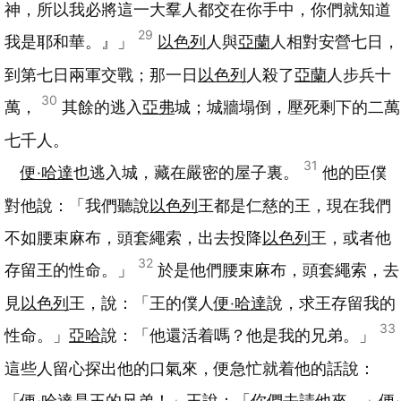
神，所以我必將這一大羣人都交在你手中，你們就知道
29
我是耶和華。』」
以色列
人與
亞蘭
人相對安營七日，
到第七日兩軍交戰；那一日
以色列
人殺了
亞蘭
人步兵十
30
萬，
其餘的逃入
亞弗
城；城牆塌倒，壓死剩下的二萬
七千人。
31
便‧哈達
也逃入城，藏在嚴密的屋子裏。
他的臣僕
對他說：「我們聽說
以色列
王都是仁慈的王，現在我們
不如腰束麻布，頭套繩索，出去投降
以色列
王，或者他
32
存留王的性命。」
於是他們腰束麻布，頭套繩索，去
見
以色列
王，說：「王的僕人
便‧哈達
說，求王存留我的
33
性命。」
亞哈
說：「他還活着嗎？他是我的兄弟。」
這些人留心探出他的口氣來，便急忙就着他的話說：
「
便‧哈達
是王的兄弟！」王說：「你們去請他來。」
便‧