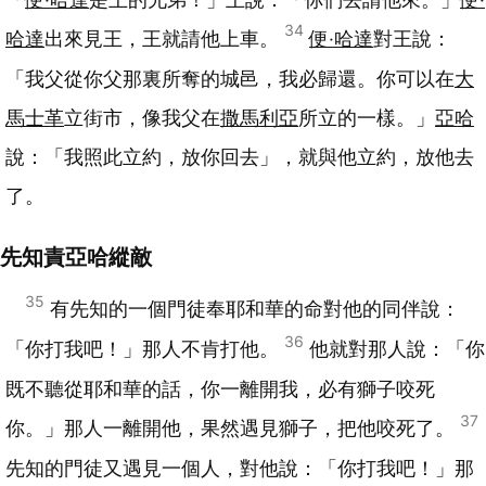
34
哈達
出來見王，王就請他上車。
便‧哈達
對王說：
「我父從你父那裏所奪的城邑，我必歸還。你可以在
大
馬士革
立街市，像我父在
撒馬利亞
所立的一樣。」
亞哈
說：「我照此立約，放你回去」，就與他立約，放他去
了。
先知責亞哈縱敵
35
有先知的一個門徒奉耶和華的命對他的同伴說：
36
「你打我吧！」那人不肯打他。
他就對那人說：「你
既不聽從耶和華的話，你一離開我，必有獅子咬死
37
你。」那人一離開他，果然遇見獅子，把他咬死了。
先知的門徒又遇見一個人，對他說：「你打我吧！」那