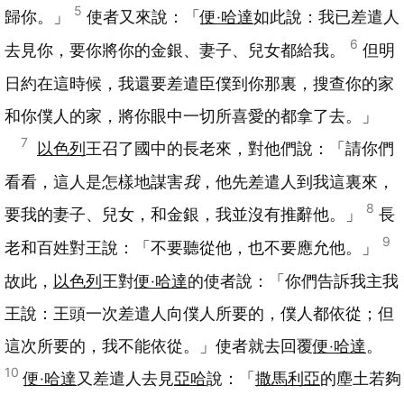
5
歸你。」
使者又來說：「
便‧哈達
如此說：我已差遣人
6
去見你，要你將你的金銀、妻子、兒女都給我。
但明
日約在這時候，我還要差遣臣僕到你那裏，搜查你的家
和你僕人的家，將你眼中一切所喜愛的都拿了去。」
7
以色列
王召了國中的長老來，對他們說：「請你們
看看，這人是怎樣地謀害
我
，他先差遣人到我這裏來，
8
要我的妻子、兒女，和金銀，我並沒有推辭他。」
長
9
老和百姓對王說：「不要聽從他，也不要應允他。」
故此，
以色列
王對
便‧哈達
的使者說：「你們告訴我主我
王說：王頭一次差遣人向僕人所要的，僕人都依從；但
這次所要的，我不能依從。」使者就去回覆
便‧哈達
。
10
便‧哈達
又差遣人去見
亞哈
說：「
撒馬利亞
的塵土若夠