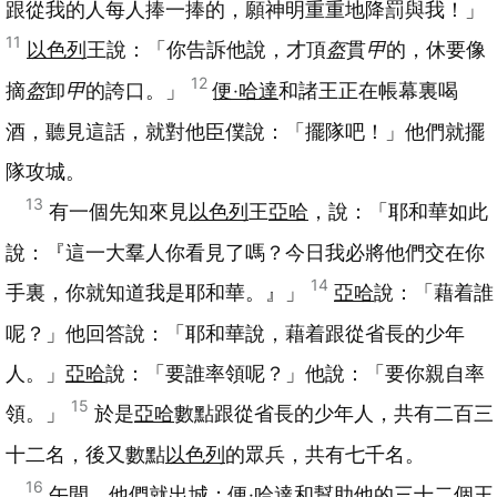
跟從我的人每人捧一捧的，願神明重重地降罰與我！」
11
以色列
王說：「你告訴他說，才頂
盔
貫
甲
的，休要像
12
摘
盔
卸
甲
的誇口。」
便‧哈達
和諸王正在帳幕裏喝
酒，聽見這話，就對他臣僕說：「擺隊吧！」他們就擺
隊攻城。
13
有一個先知來見
以色列
王
亞哈
，說：「耶和華如此
說：『這一大羣人你看見了嗎？今日我必將他們交在你
14
手裏，你就知道我是耶和華。』」
亞哈
說：「藉着誰
呢？」他回答說：「耶和華說，藉着跟從省長的少年
人。」
亞哈
說：「要誰率領呢？」他說：「要你親自率
15
領。」
於是
亞哈
數點跟從省長的少年人，共有二百三
十二名，後又數點
以色列
的眾兵，共有七千名。
16
午間，他們就出城；
便‧哈達
和幫助他的三十二個王