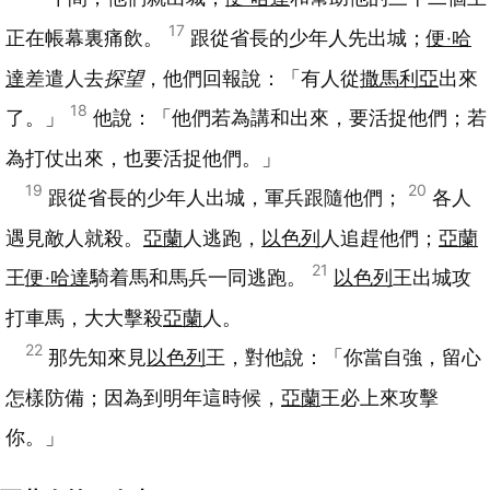
17
正在帳幕裏痛飲。
跟從省長的少年人先出城；
便‧哈
達
差遣人去
探望
，他們回報說：「有人從
撒馬利亞
出來
18
了。」
他說：「他們若為講和出來，要活捉他們；若
為打仗出來，也要活捉他們。」
19
20
跟從省長的少年人出城，軍兵跟隨他們；
各人
遇見敵人就殺。
亞蘭
人逃跑，
以色列
人追趕他們；
亞蘭
21
王
便‧哈達
騎着馬和馬兵一同逃跑。
以色列
王出城攻
打車馬，大大擊殺
亞蘭
人。
22
那先知來見
以色列
王，對他說：「你當自強，留心
怎樣防備；因為到明年這時候，
亞蘭
王必上來攻擊
你。」