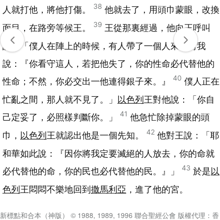
38
人就打他，將他打傷。
他就去了，用頭巾蒙眼，改換
39
面目，在路旁等候王。
王從那裏經過，他向王呼叫
說：「僕人在陣上的時候，有人帶了一個人來，對我
說：『你看守這人，若把他失了，你的性命必代替他的
40
性命；不然，你必交出一他連得銀子來。』
僕人正在
忙亂之間，那人就不見了。」
以色列
王對他說：「你自
41
己定妥了，必照樣判斷你。」
他急忙除掉蒙眼的頭
42
巾，
以色列
王就認出他是一個先知。
他對王說：「耶
和華如此說：『因你將我定要滅絕的人放去，你的命就
43
必代替他的命，你的民也必代替他的民。』」
於是
以
色列
王悶悶不樂地回到
撒馬利亞
，進了他的宮。
新標點和合本（神版） © 1988, 1989, 1996 聯合聖經公會 版權代理：香