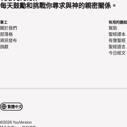
每天鼓勵和挑戰你尋求與神的親密關係。
事工
有用的連結
關於我們
幫助
部落格
聖經譯本
資訊發布
有聲聖經
捐獻
聖經語言
今日經文
繁體中文
©
2026
YouVersion