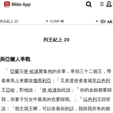
列王紀上 20
CUNP-神
列王紀上 20
與亞蘭人爭戰
1
亞蘭
王
便‧哈達
聚集他的全軍，率領三十二個王，帶
2
着車馬上來圍攻
撒馬利亞
；
又差遣使者進城見
以色列
3
王
亞哈
，對他說：「
便‧哈達
如此說：
你的金銀都要歸
4
我，你妻子兒女中最美的也要歸我。」
以色列
王回答
說：「我主我王啊，可以依着你的話，我與我所有的都