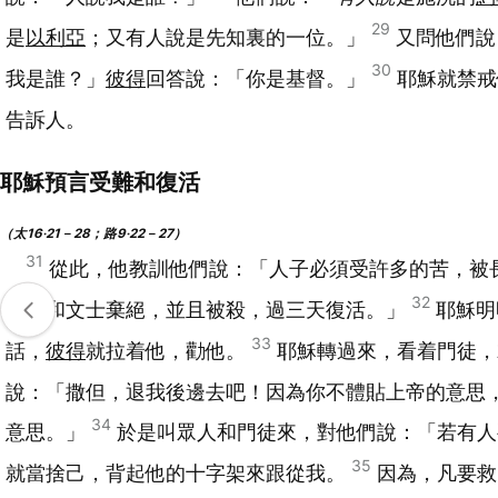
29
是
以利亞
；又有人說是先知裏的一位。」
又問他們說
30
我是誰？」
彼得
回答說：「你是基督。」
耶穌就禁戒
告訴人。
耶穌預言受難和復活
（太16‧21－28；路9‧22－27）
31
從此，他教訓他們說：「人子必須受許多的苦，被
32
長，和文士棄絕，並且被殺，過三天復活。」
耶穌明
33
話，
彼得
就拉着他，勸他。
耶穌轉過來，看着門徒，
說：「撒但，退我後邊去吧！因為你不體貼上帝的意思
34
意思。」
於是叫眾人和門徒來，對他們說：「若有人
35
就當捨己，背起他的十字架來跟從我。
因為，凡要救