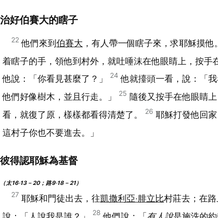
治好伯賽大的瞎子
22
他們來到
伯賽大
，有人帶一個瞎子來，求耶穌摸他
着瞎子的手，領他到村外，就吐唾沫在他眼睛上，按手
24
他說：「你看見甚麼了？」
他就擡頭一看，說：「我
25
他們好像樹木，並且行走。」
隨後又按手在他眼睛上
26
看，就復了原，樣樣都看得清楚了。
耶穌打發他回家
這村子你也不要進去。」
彼得認耶穌為基督
（太16‧13－20；路9‧18－21）
27
耶穌和門徒出去，往
凱撒利亞‧腓立比
村莊去；在路
28
說：「人說我是誰？」
他們說：「
有人說
是施洗的
約