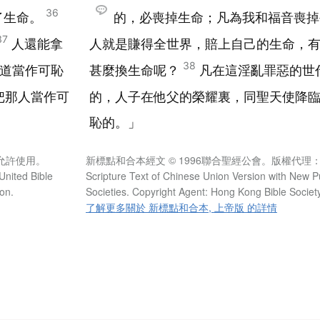
36
了生命。
的，必喪掉生命；凡為我和福音喪
37
人還能拿
人就是賺得全世界，賠上自己的生命，
38
道當作可恥
甚麼換生命呢？
凡在這淫亂罪惡的世
把那人當作可
的，人子在他父的榮耀裏，同聖天使降
恥的。」
允許使用。
新標點和合本經文 © 1996聯合聖經公會。版權代
United Bible
Scripture Text of Chinese Union Version with New P
on.
Societies. Copyright Agent: Hong Kong Bible Societ
了解更多關於 新標點和合本, 上帝版 的詳情