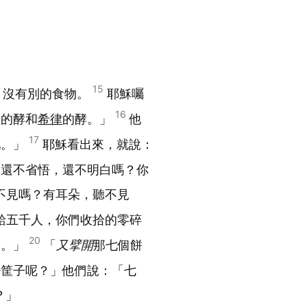
15
，沒有別的食物。
耶穌囑
16
人的酵和
希律
的酵。」
他
17
吧。」
耶穌看出來，就說：
們還不省悟，還不明白嗎？你
不見嗎？有耳朵，聽不見
給五千人，你們收拾的零碎
20
個。」
「
又擘開
那七個餅
少筐子呢？」他們說：「七
？」