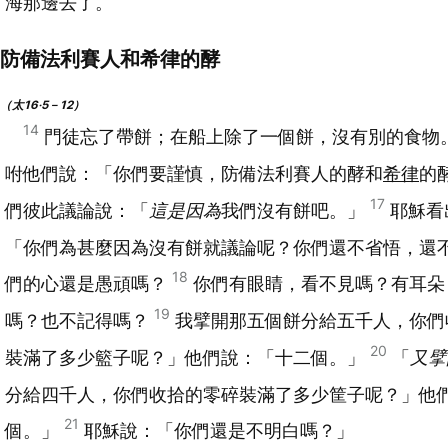
海那邊去了。
防備法利賽人和希律的酵
（太16‧5－12）
14
門徒忘了帶餅；在船上除了一個餅，沒有別的食物
咐他們說：「你們要謹慎，防備法利賽人的酵和
希律
的
17
們彼此議論說：「
這是因為
我們沒有餅吧。」
耶穌看
「你們為甚麼因為沒有餅就議論呢？你們還不省悟，還
18
們的心還是愚頑嗎？
你們有眼睛，看不見嗎？有耳朵
19
嗎？也不記得嗎？
我擘開那五個餅分給五千人，你們
20
裝滿了多少籃子呢？」他們說：「十二個。」
「
又擘
分給四千人，你們收拾的零碎裝滿了多少筐子呢？」他
21
個。」
耶穌說：「你們還是不明白嗎？」