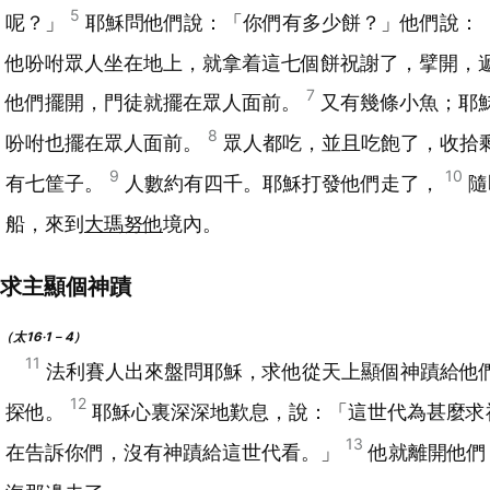
5
呢？」
耶穌問他們說：「你們有多少餅？」他們說：
他吩咐眾人坐在地上，就拿着這七個餅祝謝了，擘開，
7
他們擺開，門徒就擺在眾人面前。
又有幾條小魚；耶
8
吩咐也擺在眾人面前。
眾人都吃，並且吃飽了，收拾
9
10
有七筐子。
人數約有四千。耶穌打發他們走了，
隨
船，來到
大瑪努他
境內。
求主顯個神蹟
（太16‧1－4）
11
法利賽人出來盤問耶穌，求他從天上顯個神蹟給他
12
探他。
耶穌心裏深深地歎息，說：「這世代為甚麼求
13
在告訴你們，沒有神蹟給這世代看。」
他就離開他們