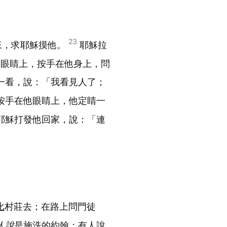
23
來，求耶穌摸他。
耶穌拉
他眼睛上，按手在他身上，問
一看，說：「我看見人了；
按手在他眼睛上，他定睛一
耶穌打發他回家，說：「連
比
村莊去；在路上問門徒
人說
是施洗的
約翰
；有人說