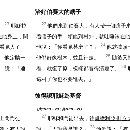
治好伯賽大的瞎子
23
22
。
耶穌拉
他們來到
伯賽大
，有人帶一個瞎子
在他身上，問
着瞎子的手，領他到村外，就吐唾沫在
24
看見人了；
他說：「你看見甚麼了？」
他就擡頭
25
，他定睛一
他們好像樹木，並且行走。」
隨後又
26
，說：「連
看，就復了原，樣樣都看得清楚了。
這村子你也不要進去。」
彼得認耶穌為基督
（太16‧13－20；路9‧18－21）
27
上問門徒
耶穌和門徒出去，往
凱撒利亞‧腓立
28
翰
；有人說
說：「人說我是誰？」
他們說：「
有