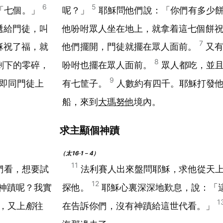
6
5
「七個。」
呢？」
耶穌問他們說：「你們有多少
遞給門徒，叫
他吩咐眾人坐在地上，就拿着這七個餅
7
穌祝了福，就
他們擺開，門徒就擺在眾人面前。
又
8
剩下的零碎，
吩咐也擺在眾人面前。
眾人都吃，並
9
即同門徒上
有七筐子。
人數約有四千。耶穌打發
船，來到
大瑪努他
境內。
求主顯個神蹟
（太16‧1－4）
11
們看，想要試
法利賽人出來盤問耶穌，求他從天
12
神蹟呢？我實
探他。
耶穌心裏深深地歎息，說：「
1
，又上
船
往
在告訴你們，沒有神蹟給這世代看。」