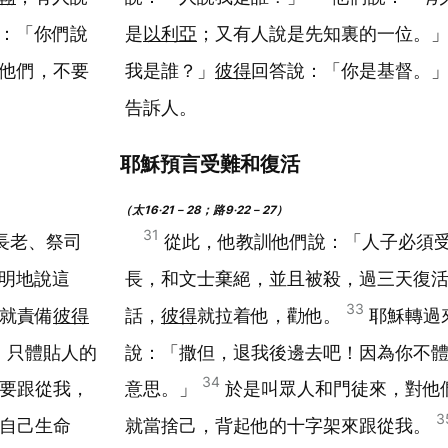
：「你們說
是
以利亞
；又有人說是先知裏的一位。
他們，不要
我是誰？」
彼得
回答說：「你是基督。
告訴人。
耶穌預言受難和復活
（太16‧21－28；路9‧22－27）
31
長老、祭司
從此，他教訓他們說：「人子必須
明地說這
長，和文士棄絕，並且被殺，過三天復
33
就責備
彼得
話，
彼得
就拉着他，勸他。
耶穌轉過
，只體貼人的
說：「撒但，退我後邊去吧！因為你不
34
要跟從我，
意思。」
於是叫眾人和門徒來，對他
3
自己生命
就當捨己，背起他的十字架來跟從我。