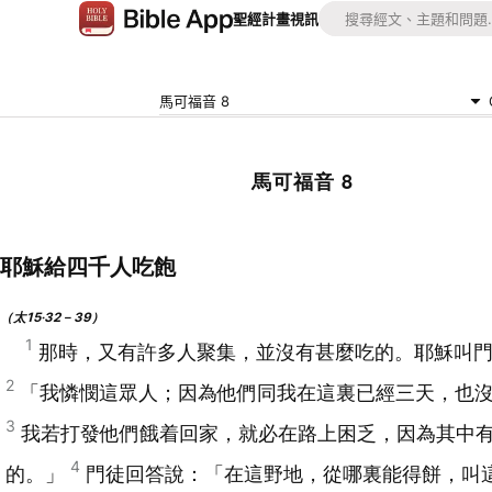
聖經
計畫
視訊
馬可福音 8
馬可福音 8
耶穌給四千人吃飽
（太15‧32－39）
1
那時，又有許多人聚集，並沒有甚麼吃的。耶穌叫
2
「我憐憫這眾人；因為他們同我在這裏已經三天，也
3
我若打發他們餓着回家，就必在路上困乏，因為其中
4
的。」
門徒回答說：「在這野地，從哪裏能得餅，叫