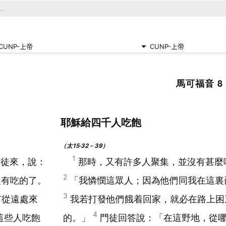
CUNP-上帝
CUNP-上帝
馬可福音 8
耶穌給四千人吃飽
（太15‧32－39）
1
門徒來，說：
那時，又有許多人聚集，並沒有甚麼
2
沒有吃的了。
「我憐憫這眾人；因為他們同我在這裏
3
有從遠處來
我若打發他們餓着回家，就必在路上困
4
這些人吃飽
的。」
門徒回答說：「在這野地，從