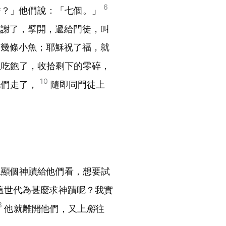
6
餅？」他們說：「七個。」
祝謝了，擘開，遞給門徒，叫
有幾條小魚；耶穌祝了福，就
且吃飽了，收拾剩下的零碎，
10
他們走了，
隨即同門徒上
上顯個神蹟給他們看，想要試
這世代為甚麼求神蹟呢？我實
3
他就離開他們，又上
船
往