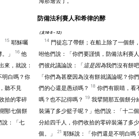
海那邊去了。
防備法利賽人和希律的酵
（太16‧5－12）
15
14
。
耶穌囑
門徒忘了帶餅；在船上除了一個餅
16
酵。」
他
咐他們說：「你們要謹慎，防備法利賽
出來，就說：
們彼此議論說：「
這是因為
我們沒有餅
不明白嗎？你
「你們為甚麼因為沒有餅就議論呢？你
18
，聽不見
們的心還是愚頑嗎？
你們有眼睛，看
19
收拾的零碎
嗎？也不記得嗎？
我擘開那五個餅分
開
那七個餅
裝滿了多少籃子呢？」他們說：「十二
們說：「七
分給四千人，你們收拾的零碎裝滿了多
21
個。」
耶穌說：「你們還是不明白嗎