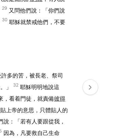
29
」
又問他們說：「你們說
30
」
耶穌就禁戒他們，不要
受許多的苦，被長老、祭司
32
活。」
耶穌明明地說這
來，看着門徒，就責備
彼得
體貼上帝的意思，只體貼人的
們說：「若有人要跟從我，
5
因為，凡要救自己生命