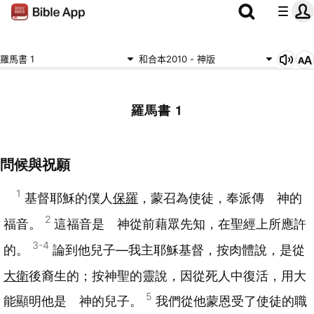
羅馬書 1
和合本2010 - 神版
羅馬書 1
問候與祝願
1
基督耶穌的僕人
保羅
，蒙召為使徒，奉派傳 神的
2
福音。
這福音是 神從前藉眾先知，在聖經上所應許
3-4
的。
論到他兒子—我主耶穌基督，按肉體說，是從
大衛
後裔生的；按神聖的靈說，因從死人中復活，用大
5
能顯明他是 神的兒子。
我們從他蒙恩受了使徒的職