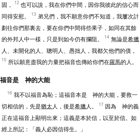
12
固，
也可以說，我在你們中間，因你我彼此的信心而
13
同得安慰。
弟兄們，我不願意你們不知道，我屢次計
劃往你們那裏去，要在你們中間得些果子，如同在其餘
14
的外邦人中一樣，只是到如今仍有攔阻。
無論是
希臘
人、未開化的人、聰明人、愚拙人，我都欠他們的債，
15
所以願意盡我的力量把福音也傳給你們在
羅馬
的人。
福音是 神的大能
16
我不以福音為恥；這福音本是 神的大能，要救一
17
切相信的，先是
猶太
人，後是
希臘
人。
因為 神的義
正在這福音上顯明出來；這義是本於信，以至於信。如
經上所記：「義人必因信得生。」