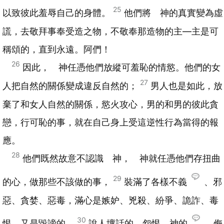
25
以致彼此羞辱自己的身體。
他們將 神的真實變為虛
謊，去敬拜事奉受造之物，不敬奉那造物的主—主是可
稱頌的，直到永遠。阿們！
26
因此， 神任憑他們放縱可羞恥的情慾。他們的女
27
人把自然的關係變成違反自然的；
男人也是如此，放
棄了和女人自然的關係，慾火攻心，男的和男的彼此貪
戀，行可恥的事，就在自己身上受這逆性行為當得的報
應。
28
他們既然故意不認識 神， 神就任憑他們存扭曲
29
的心，做那些不該做的事，
裝滿了各樣不義
、邪
惡、貪婪、惡毒，滿心是嫉妒、兇殺、紛爭、詭詐、毒
30
恨，又是毀謗的、
說人壞話的、怨恨 神的
、侮