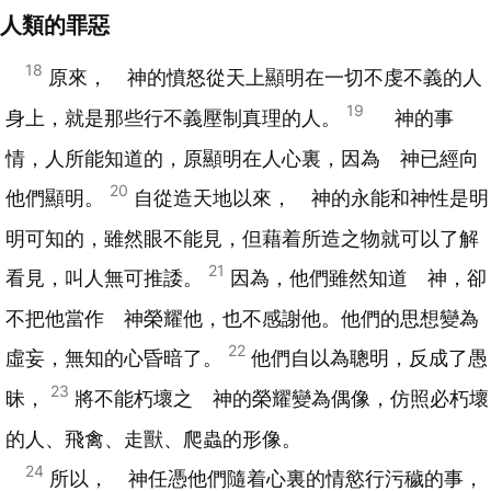
人類的罪惡
18
原來， 神的憤怒從天上顯明在一切不虔不義的人
19
身上，就是那些行不義壓制真理的人。
神的事
情，人所能知道的，原顯明在人心裏，因為 神已經向
20
他們顯明。
自從造天地以來， 神的永能和神性是明
明可知的，雖然眼不能見，但藉着所造之物就可以了解
21
看見，叫人無可推諉。
因為，他們雖然知道 神，卻
不把他當作 神榮耀他，也不感謝他。他們的思想變為
22
虛妄，無知的心昏暗了。
他們自以為聰明，反成了愚
23
昧，
將不能朽壞之 神的榮耀變為偶像，仿照必朽壞
的人、飛禽、走獸、爬蟲的形像。
24
所以， 神任憑他們隨着心裏的情慾行污穢的事，