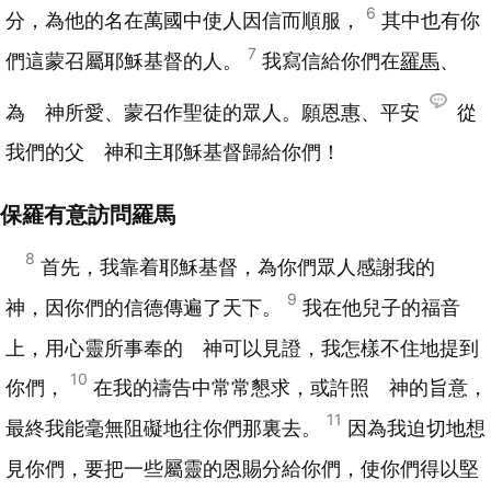
6
分，為他的名在萬國中使人因信而順服，
其中也有你
7
們這蒙召屬耶穌基督的人。
我寫信給你們在
羅馬
、
為 神所愛、蒙召作聖徒的眾人。願恩惠、平安
從
我們的父 神和主耶穌基督歸給你們！
保羅有意訪問羅馬
8
首先，我靠着耶穌基督，為你們眾人感謝我的
9
神，因你們的信德傳遍了天下。
我在他兒子的福音
上，用心靈所事奉的 神可以見證，我怎樣不住地提到
10
你們，
在我的禱告中常常懇求，或許照 神的旨意，
11
最終我能毫無阻礙地往你們那裏去。
因為我迫切地想
見你們，要把一些屬靈的恩賜分給你們，使你們得以堅