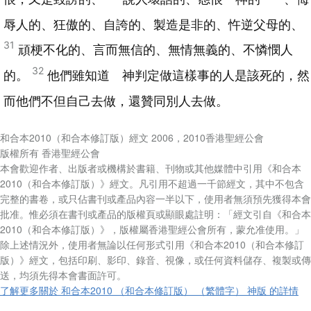
辱人的、狂傲的、自誇的、製造是非的、忤逆父母的、
31
頑梗不化的、言而無信的、無情無義的、不憐憫人
32
的。
他們雖知道 神判定做這樣事的人是該死的，然
而他們不但自己去做，還贊同別人去做。
和合本2010（和合本修訂版）經文 2006，2010香港聖經公會
版權所有 香港聖經公會
本會歡迎作者、出版者或機構於書籍、刊物或其他媒體中引用《和合本
2010（和合本修訂版）》經文。凡引用不超過一千節經文，其中不包含
完整的書卷，或只佔書刊或產品內容一半以下，使用者無須預先獲得本會
批准。惟必須在書刊或產品的版權頁或顯眼處註明：「經文引自《和合本
2010（和合本修訂版）》，版權屬香港聖經公會所有，蒙允准使用。」
除上述情況外，使用者無論以任何形式引用《和合本2010（和合本修訂
版）》經文，包括印刷、影印、錄音、視像，或任何資料儲存、複製或傳
送，均須先得本會書面許可。
了解更多關於 和合本2010 （和合本修訂版） （繁體字） 神版 的詳情