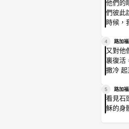
他們的
們彼此
時候，
4
路加福音
又對他
裏復活
撒冷 
5
路加福音
看見石
穌的身