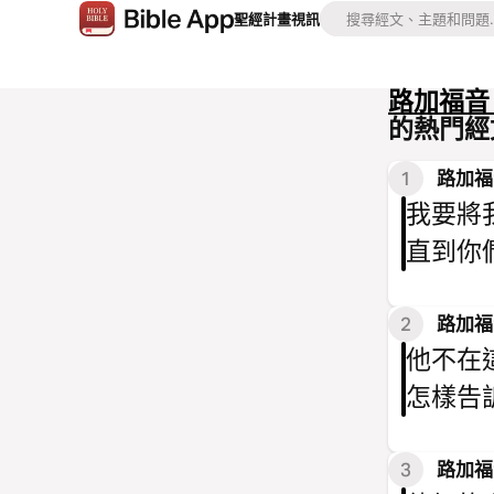
聖經
計畫
視訊
路加福音 
的熱門經
1
路加福音
我要將
直到你
2
路加福音
他不在
怎樣告
3
路加福音