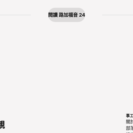
閱讀 路加福音 24
事
關
親
部