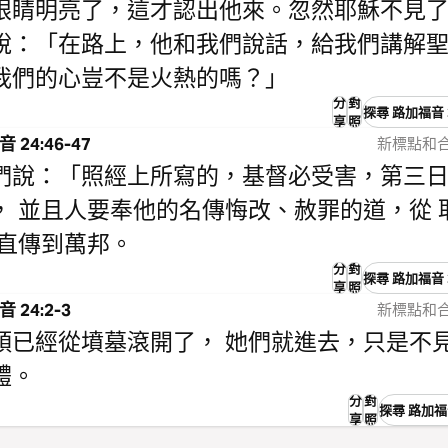
眼睛明亮了，這才認出他來。忽然耶穌不見了
說：「在路上，他和我們說話，給我們講解
我們的心豈不是火熱的嗎？」
分
對
探尋 路加福音 2
享
照
 24:46-47
新標點和合
們說：「照經上所寫的，基督必受害，第三
， 並且人要奉他的名傳悔改、赦罪的道，從 
起直傳到萬邦。
分
對
探尋 路加福音 2
享
照
 24:2-3
新標點和合
頭已經從墳墓滾開了， 她們就進去，只是不
體。
分
對
探尋 路加福音
享
照