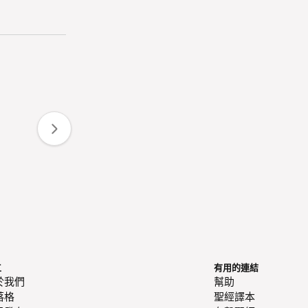
工
有用的連結
於我們
幫助
落格
聖經譯本