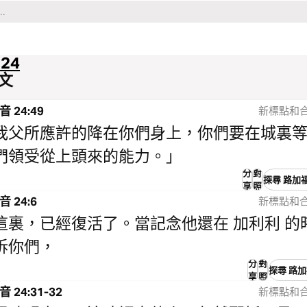
24
文
 24:49
新標點和合
我父所應許的降在你們身上，你們要在城裏
們領受從上頭來的能力。」
分
對
探尋 路加福
享
照
 24:6
新標點和合
這裏，已經復活了。當記念他還在 加利利 的
訴你們，
分
對
探尋 路加福
享
照
 24:31-32
新標點和合