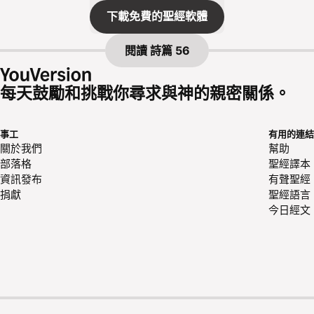
下載免費的聖經軟體
閱讀
詩篇 56
每天鼓勵和挑戰你尋求與神的親密關係。
事工
有用的連結
關於我們
幫助
部落格
聖經譯本
資訊發布
有聲聖經
捐獻
聖經語言
今日經文