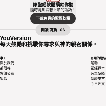
讓聖經軟體讀給你聽
隨時隨地聆聽上帝的話語！
下載免費的聖經軟體
閱讀
詩篇 106
每天鼓勵和挑戰你尋求與神的親密關係。
事工
有用的連結
關於我們
幫助
部落格
聖經譯本
資訊發布
有聲聖經
捐獻
聖經語言
今日經文