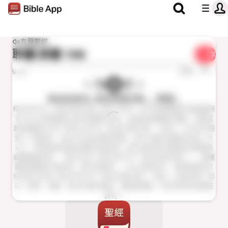
有聲聖經
聆聽
詩篇 106
分享
1x
0:00
0:00
和合本2010（和合本修訂版）（粵語）
和合本2010（和合本修訂版）經文 2006，2010香港聖經公會版權所
有 2019 香港聖經公會本會歡迎作者、出版者或機構於書籍、刊物或
其他媒體中引用《和合本2010（和合本修訂版）》經文。凡引用不超
過一千節經文，其中不包含完整的書卷，或只佔書刊或產品內容一半
以下，使用者無須預先獲得本會批准。惟必須在書刊或產品的版權頁
或顯眼處註明：「經文引自《和合本2010（和合本修訂版）》，版權
屬香港聖經公會所有，蒙允准使用。」除上述情況外，使用者無論以
任何形式引用《和合本2010（和合本修訂版）》經文，包括印刷、影
印、錄音、視像，或任何資料儲存、複製或傳送，均須先得本會書面
許可。