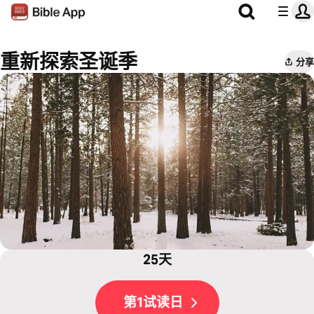
重新探索圣诞季
分享
25天
第1试读日