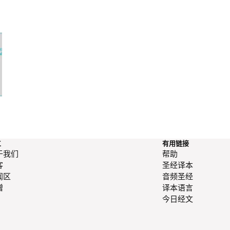
幸福人生：给为人父母的七天灵
在上帝之下？
修计划——活出已被接纳的生
命，别为了被接纳而活。
工
有用链接
于我们
帮助
客
圣经译本
闻区
音频圣经
赠
译本语言
今日经文