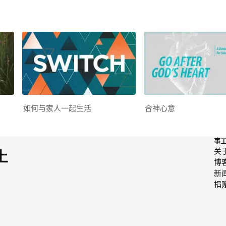
如何与家人一起生活
合神心意
事
关
上
博
新
捐